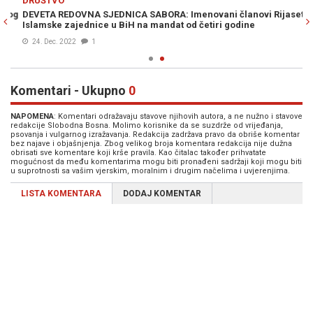
DRUŠTVO
og
DEVETA REDOVNA SJEDNICA SABORA: Imenovani članovi Rijaseta
Islamske zajednice u BiH na mandat od četiri godine
24. Dec. 2022
1
Komentari - Ukupno
0
NAPOMENA
: Komentari odražavaju stavove njihovih autora, a ne nužno i stavove
redakcije Slobodna Bosna. Molimo korisnike da se suzdrže od vrijeđanja,
psovanja i vulgarnog izražavanja. Redakcija zadržava pravo da obriše komentar
bez najave i objašnjenja. Zbog velikog broja komentara redakcija nije dužna
obrisati sve komentare koji krše pravila. Kao čitalac također prihvatate
mogućnost da među komentarima mogu biti pronađeni sadržaji koji mogu biti
u suprotnosti sa vašim vjerskim, moralnim i drugim načelima i uvjerenjima.
LISTA KOMENTARA
DODAJ KOMENTAR