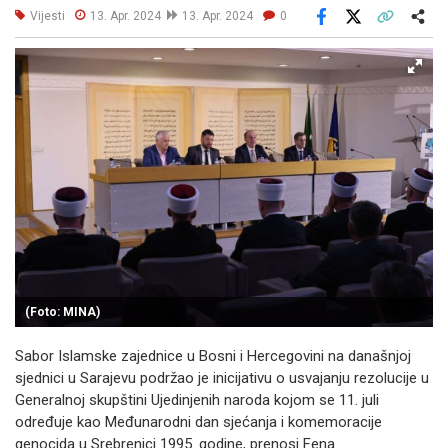
Vijesti
13. Apr. 2024
13. Apr. 2024
0
Facebook
X
Kopiraj link
Više
(Foto: MINA)
Sabor Islamske zajednice u Bosni i Hercegovini na današnjoj
sjednici u Sarajevu podržao je inicijativu o usvajanju rezolucije u
Generalnoj skupštini Ujedinjenih naroda kojom se 11. juli
određuje kao Međunarodni dan sjećanja i komemoracije
genocida u Srebrenici 1995. godine, prenosi Fena.