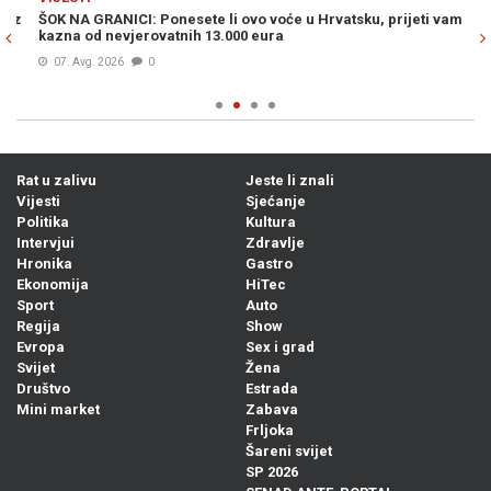
ŠOK NA GRANICI: Ponesete li ovo voće u Hrvatsku, prijeti vam
MU
kazna od nevjerovatnih 13.000 eura
po
07. Avg. 2026
0
Rat u zalivu
Jeste li znali
Vijesti
Sjećanje
Politika
Kultura
Intervjui
Zdravlje
Hronika
Gastro
Ekonomija
HiTec
Sport
Auto
Regija
Show
Evropa
Sex i grad
Svijet
Žena
Društvo
Estrada
Mini market
Zabava
Frljoka
Šareni svijet
SP 2026