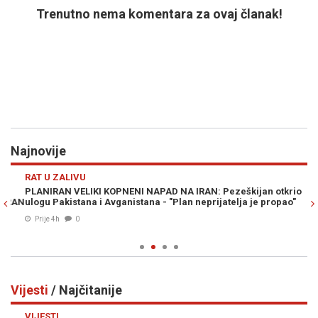
Trenutno nema komentara za ovaj članak!
Najnovije
Previous
N
RAT U ZALIVU
D
PLANIRAN VELIKI KOPNENI NAPAD NA IRAN: Pezeškijan otkrio
OD
RAN
ulogu Pakistana i Avganistana - "Plan neprijatelja je propao"
no
Prije 4h
0
Vijesti
/ Najčitanije
Previous
N
VIJESTI
VI