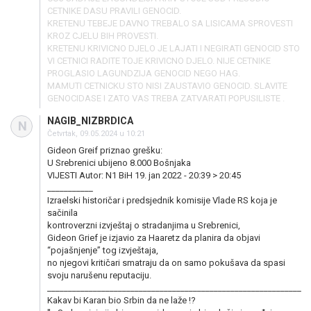
CETNIKE DASU PRAVILI GENOCID.
KRETENU TEBEJE DAVNO TREBALO SA LISICAMA SPROVESTI
KROZ CJELU BIH PROVESTI.
KRETENU KRIVICNO DJELO JE LAJATI I NEGIRATI GENOCID STO
VI CETNICI RADITE TOJE KRIVICNO DJELO. NIJE CETNIKE
PROGLASIO LAGUNDZIJA GENOCID NEGO HAG.
MAMUTI CETNICKU STO NISI ZAUSTAVIO GENOCID. SLAVITE
GENOCIDASE I ZATO VAS TREBA ZATVARATI POPUSILISTE .
NAGIB_NIZBRDICA
N
Četvrtak, 09.05.2024 u 10:21
Gideon Greif priznao grešku:
U Srebrenici ubijeno 8.000 Bošnjaka
VIJESTI Autor: N1 BiH 19. jan 2022 - 20:39 > 20:45
___________
Izraelski historičar i predsjednik komisije Vlade RS koja je
sačinila
kontroverzni izvještaj o stradanjima u Srebrenici,
Gideon Grief je izjavio za Haaretz da planira da objavi
“pojašnjenje” tog izvještaja,
no njegovi kritičari smatraju da on samo pokušava da spasi
svoju narušenu reputaciju.
_____________________________________________________________
Kakav bi Karan bio Srbin da ne laže !?