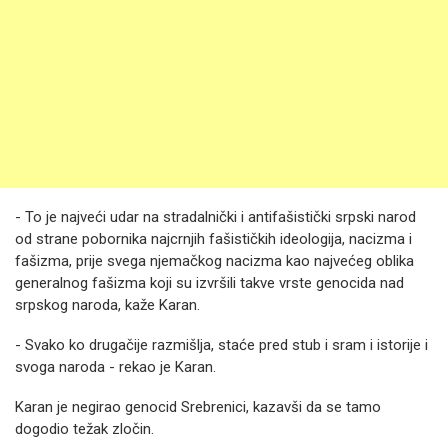
- To je najveći udar na stradalnički i antifašistički srpski narod
od strane pobornika najcrnjih fašističkih ideologija, nacizma i
fašizma, prije svega njemačkog nacizma kao najvećeg oblika
generalnog fašizma koji su izvršili takve vrste genocida nad
srpskog naroda, kaže Karan.
- Svako ko drugačije razmišlja, staće pred stub i sram i istorije i
svoga naroda - rekao je Karan.
Karan je negirao genocid Srebrenici, kazavši da se tamo
dogodio težak zločin.