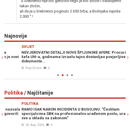
''u Srebrenici nije bio genocid nego je bio zločin i osuđujemo
takav zločin,
ali da je u Srebrenici poginulo 2.650 Srba, a Bošnjaka najviše
2.000 '' !
Najnovije
Previous
N
SVIJET
M
NEVJEROVATNI DETALJI NOVE ŠPIJUNSKE AFERE: Procurili mailovi
S 
i
šefa UN-a, godinama Izraelu tajno dostavljao povjerljive
ka
dokumente...
Prije 23 min
0
Politika
/ Najčitanije
Previous
N
POLITIKA
PO
la
RAMO ISAK NAKON INCIDENTA U BUGOJNU: "Čestitam
„O
i
specijalcima SBK na profesionalno urađenom poslu, uradili su
Vu
sve u skladu sa zakonom"
03. Avg. 2026
0