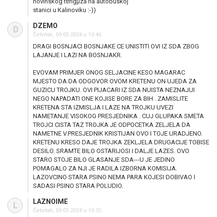
novinskog tɐrigμza na autobuskoj
stanici u Kalinoviku :-))
DZEMO
D
Četvrtak, 09.05.2024 u 10:46
DRAGI BOSNJACI BOSNJAKE CE UNISTITI OVI IZ SDA ZBOG
LAJANJE I LAZI NA BOSNJAKR.
EVOVAM PRIMJER ONOG SELJACINE KESO MAGARAC
MJESTO DA DA ODGOVOR OVOM KRETENU ON UJEDA ZA
GUZICU TROJKU. OVI PIJACARI IZ SDA NUISTA NEZNAJUI
NEGO NAPADATI ONE KOJISE BORE ZA BIH . ZAMISLITE
KRETENA STA IZMISLJA I LAZE NA TROJKU UVEZI
NAMETANJE VISOKOG PRESJEDNIKA . CUJ GLUPAKA SMETA
TROJCI CISTA TAZ TROJKA JE ODPOCETKA ZELJELA DA
NAMETNE V.PRESJEDNIK KRISTIJAN OVO I TOJE URADJENO.
KRETENU KRESO DAJE TROJKA ZEKLJELA DRUGACIJE TOBISE
DESILO. SRAMTE BILO OSTARIJOSI I DALJE LAZES. OVO
STARO STOJE BILO GLASANJE SDA---U JE JEDINO
POMAGALO ZA NJI JE RADILA IZBORNA KOMISIJA.
LAZOVCINO STARA PSINO NEMA PARA KOJESI DOBIVAO I
SADASI PSINO STARA POLUDIO.
LAZNOIME
L
Četvrtak, 09.05.2024 u 10:35