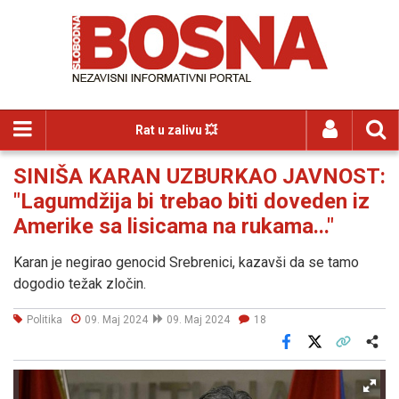
Rat u zalivu 💥
SINIŠA KARAN UZBURKAO JAVNOST:
"Lagumdžija bi trebao biti doveden iz
Amerike sa lisicama na rukama..."
Karan je negirao genocid Srebrenici, kazavši da se tamo
dogodio težak zločin.
Politika
09. Maj 2024
09. Maj 2024
18
Facebook
X
Kopiraj link
Više