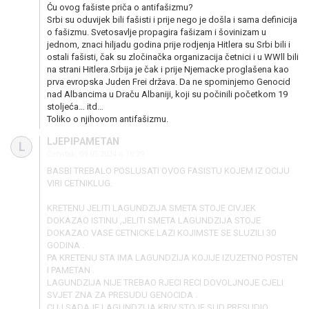
Ću ovog fašiste priča o antifašizmu?
Srbi su oduvijek bili fašisti i prije nego je došla i sama definicija
o fašizmu. Svetosavlje propagira fašizam i šovinizam u
jednom, znaci hiljadu godina prije rodjenja Hitlera su Srbi bili i
ostali fašisti, čak su zločinačka organizacija četnici i u WWll bili
na strani Hitlera.Srbija je čak i prije Njemacke proglašena kao
prva evropska Juden Frei država. Da ne spominjemo Genocid
nad Albancima u Draču Albaniji, koji su počinili početkom 19
stoljeća… itd…
Toliko o njihovom antifašizmu.
LJEPIPAMETAN
L
Četvrtak, 09.05.2024 u 10:29
BASBI TREBALO POSLUSATI OVOG FASISTU KOJEM IZ OCIJU
VIRI CETNIKLUG.
KRETENU JELITI LAGUNDZIJA SMETA STOJE CIVJEK
DOKAZAO ISTINU ,JELITI SMETA LAGUNDZIJA STOJE
DOKAZAO VASE CETNICKE LAZI KOJIMSTE SE SLUZILI 30
GODINA .
PA KRETENU STA IMA LAGUNDZIJA KOJIJE IZUZETNO POSTEN
I PAMETAN .
LAGUNDZIJA NIJE TREBAO RJECI RECI DOVOLJNOJE CJELI
SVJET ZNA ZA PRESUDU GENOCIDA .
CUJ SADAJE LAGUNDZIJA KRIV STOJE SUD PRESUDIO