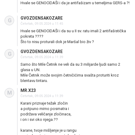
Hvale se GENOCIDAŠI i da je antifašizam u temeljima GERS-a ?!
.
GVOZDENSAKOZARE
G
Četvrtak, 09.05.2024 u 11:45
Hvale se GENOCIDAŠI i da su u II sv. ratu imali 2 antifašistička
pokreta ????
Što to nisu proturali dok je Maršal bio živ ?
GVOZDENSAKOZARE
G
Četvrtak, 09.05.2024 u 11:39
Samo što Mile Četnik ne veli da su 3 milijarde ljudi samo 2
glasa u UN.
Mile Četnik može svojim četničićima svašta proturiti kroz
blentavu tintaru.
MR.X23
M
Četvrtak, 09.05.2024 u 11:39
Karani priznaje težak zločin
a potpuno mirno posmatra i
podržava veličanje zločinaca,
i on i svi oko njega.??
karane, tvoje mišljenje je u rangu