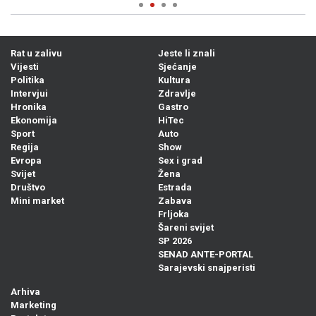
Rat u zalivu
Jeste li znali
Vijesti
Sjećanje
Politika
Kultura
Intervjui
Zdravlje
Hronika
Gastro
Ekonomija
HiTec
Sport
Auto
Regija
Show
Evropa
Sex i grad
Svijet
Žena
Društvo
Estrada
Mini market
Zabava
Frljoka
Šareni svijet
SP 2026
SENAD ANTE-PORTAL
Sarajevski snajperisti
Arhiva
Marketing