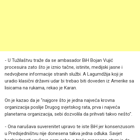
- U Tužilaštvu traže da se ambasador BiH Bojan Vujić
procesuira zato što je iznio tačne, istinite, medijski jasne i
nedvojbene informacije stranih službi. A Lagumdžija koji je
uradio klasični državni udar bi trebao biti doveden iz Amerike sa
lisicama na rukama, rekao je Karan.
On je kazao da je "najgore što je jedna najveća krovna
organizacija poslije Drugog svjetskog rata, prva i najveća
planetarna organizacija, sebi dozvolila da prihvati takvo nešto".
- Ona narušava suverenitet upravo te iste BiH jer konsenzusom
u Predsjedništvu nije donesena takva jedna odluka. Savjet