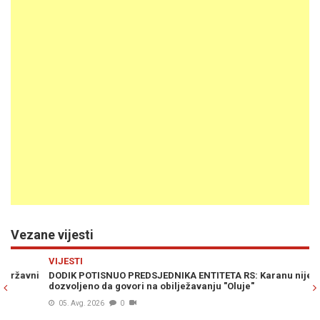
Vezane vijesti
Previous
N
VIJESTI
VI
i
DODIK POTISNUO PREDSJEDNIKA ENTITETA RS: Karanu nije
KA
dozvoljeno da govori na obilježavanju "Oluje"
po
05. Avg. 2026
0