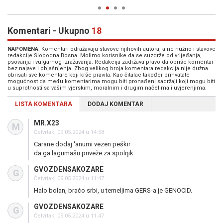
Komentari - Ukupno
18
NAPOMENA
: Komentari odražavaju stavove njihovih autora, a ne nužno i stavove
redakcije Slobodna Bosna. Molimo korisnike da se suzdrže od vrijeđanja,
psovanja i vulgarnog izražavanja. Redakcija zadržava pravo da obriše komentar
bez najave i objašnjenja. Zbog velikog broja komentara redakcija nije dužna
obrisati sve komentare koji krše pravila. Kao čitalac također prihvatate
mogućnost da među komentarima mogu biti pronađeni sadržaji koji mogu biti
u suprotnosti sa vašim vjerskim, moralnim i drugim načelima i uvjerenjima.
LISTA KOMENTARA
DODAJ KOMENTAR
MR.X23
M
Četvrtak, 09.05.2024 u 14:58
Carane dodaj 'anumi vezen peškir
da ga lagumašu priveže za spolƞik
GVOZDENSAKOZARE
G
Četvrtak, 09.05.2024 u 11:47
Halo bolan, braćo srbi, u temeljima GERS-a je GENOCID.
GVOZDENSAKOZARE
G
Četvrtak, 09.05.2024 u 11:47