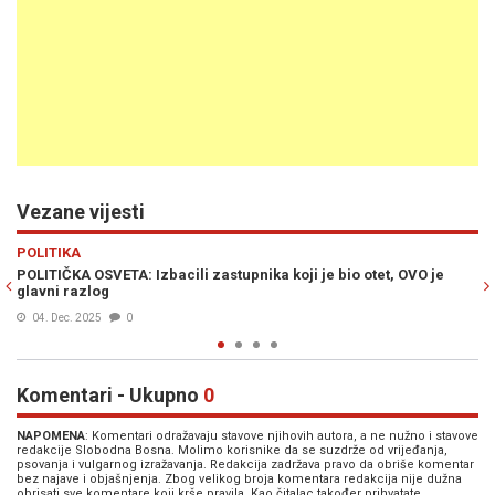
Vezane vijesti
Previous
N
VIJESTI
OVO je
IZ NARODNOG EVROPSKOG SAVEZA PORUČILI DODIKU: "Ti si
čovječe već bivši, a Bosne će biti" (FOTO)
18. Okt. 2025
0
Komentari - Ukupno
0
NAPOMENA
: Komentari odražavaju stavove njihovih autora, a ne nužno i stavove
redakcije Slobodna Bosna. Molimo korisnike da se suzdrže od vrijeđanja,
psovanja i vulgarnog izražavanja. Redakcija zadržava pravo da obriše komentar
bez najave i objašnjenja. Zbog velikog broja komentara redakcija nije dužna
obrisati sve komentare koji krše pravila. Kao čitalac također prihvatate