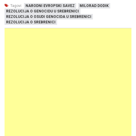
Tagovi:
NARODNI EVROPSKI SAVEZ
MILORAD DODIK
REZOLUCIJA O GENOCIDU U SREBRENICI
REZOLUCIJA O OSUDI GENOCIDA U SREBRENICI
REZOLUCIJA O SREBRENICI