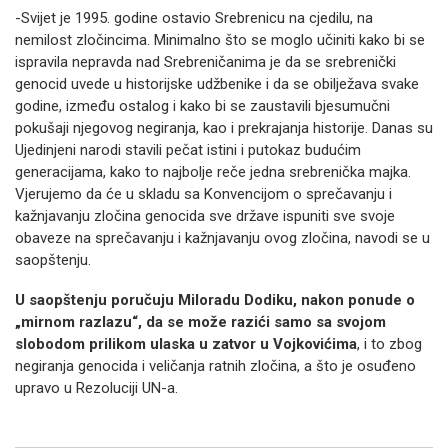
-Svijet je 1995. godine ostavio Srebrenicu na cjedilu, na
nemilost zločincima. Minimalno što se moglo učiniti kako bi se
ispravila nepravda nad Srebreničanima je da se srebrenički
genocid uvede u historijske udžbenike i da se obilježava svake
godine, između ostalog i kako bi se zaustavili bjesumučni
pokušaji njegovog negiranja, kao i prekrajanja historije. Danas su
Ujedinjeni narodi stavili pečat istini i putokaz budućim
generacijama, kako to najbolje reče jedna srebrenička majka.
Vjerujemo da će u skladu sa Konvencijom o sprečavanju i
kažnjavanju zločina genocida sve države ispuniti sve svoje
obaveze na sprečavanju i kažnjavanju ovog zločina, navodi se u
saopštenju.
U saopštenju poručuju Miloradu Dodiku, nakon ponude o
„mirnom razlazu“, da se može razići samo sa svojom
slobodom prilikom ulaska u zatvor u Vojkovićima
, i to zbog
negiranja genocida i veličanja ratnih zločina, a što je osuđeno
upravo u Rezoluciji UN-a.