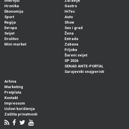
Intervjui
Zdravlje
Hronika
Gastro
Ekonomija
HiTec
Sport
Auto
Regija
Show
Evropa
Sex i grad
Svijet
Žena
Društvo
Estrada
Mini market
Zabava
Frljoka
Šareni svijet
SP 2026
SENAD ANTE-PORTAL
Sarajevski snajperisti
Arhiva
Marketing
Pretplata
Kontakt
Impressum
Uslovi korištenja
Zaštita privatnosti