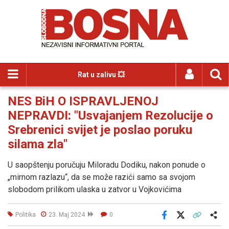
Rat u zalivu 💥
NES BiH O ISPRAVLJENOJ
NEPRAVDI: "Usvajanjem Rezolucije o
Srebrenici svijet je poslao poruku
silama zla"
U saopštenju poručuju Miloradu Dodiku, nakon ponude o
„mirnom razlazu“, da se može razići samo sa svojom
slobodom prilikom ulaska u zatvor u Vojkovićima
Politika
23. Maj 2024
0
Facebook
X
Kopiraj link
Više