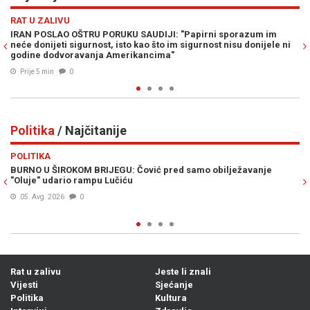
Previous
N
HRONIKA
zum im
HOROR NA JADRANU: Pretukli njemačkog turistu pa ga oplj
donijele ni
Prije 16 min
0
Politika
/ Najčitanije
Previous
N
POLITIKA
vanje
POLICIJA ENTITETA RS UŠLA U BUGOJNO, SALKIĆ UPOZORA
"Ovo nije bio slučajan upad"
05. Avg. 2026
0
Rat u zalivu
Jeste li znali
Vijesti
Sjećanje
Politika
Kultura