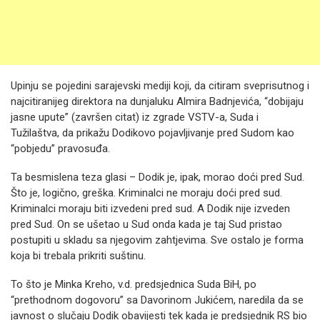
Upinju se pojedini sarajevski mediji koji, da citiram sveprisutnog i
najcitiranijeg direktora na dunjaluku Almira Badnjevića, “dobijaju
jasne upute” (završen citat) iz zgrade VSTV-a, Suda i
Tužilaštva, da prikažu Dodikovo pojavljivanje pred Sudom kao
“pobjedu” pravosuđa.
Ta besmislena teza glasi – Dodik je, ipak, morao doći pred Sud.
Što je, logično, greška. Kriminalci ne moraju doći pred sud.
Kriminalci moraju biti izvedeni pred sud. A Dodik nije izveden
pred Sud. On se ušetao u Sud onda kada je taj Sud pristao
postupiti u skladu sa njegovim zahtjevima. Sve ostalo je forma
koja bi trebala prikriti suštinu.
To što je Minka Kreho, v.d. predsjednica Suda BiH, po
“prethodnom dogovoru” sa Davorinom Jukićem, naredila da se
javnost o slučaju Dodik obavijesti tek kada je predsjednik RS bio