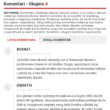
Komentari - Ukupno
4
NAPOMENA
: Komentari odražavaju stavove njihovih autora, a ne nužno i stavove
redakcije Slobodna Bosna. Molimo korisnike da se suzdrže od vrijeđanja,
psovanja i vulgarnog izražavanja. Redakcija zadržava pravo da obriše komentar
bez najave i objašnjenja. Zbog velikog broja komentara redakcija nije dužna
obrisati sve komentare koji krše pravila. Kao čitalac također prihvatate
mogućnost da među komentarima mogu biti pronađeni sadržaji koji mogu biti
u suprotnosti sa vašim vjerskim, moralnim i drugim načelima i uvjerenjima.
LISTA KOMENTARA
DODAJ KOMENTAR
BOSNA7.
B
Subota, 05.07.2025 u 14:44
Ja koliko sam skonto situaciju ovi iz federacije iskreno i
pozrtvovano brane rs od dodika. Drugo, opozicija iz irs je
razocarana i napada dodika sto ne sprovodi donesene odluke
i odvoji se, a sve lafo lopov ovo ono i oni su kao za neku
zajednicku drzavu.
ENEMTIG
E
Subota, 05.07.2025 u 13:42
Evo gledam video opštenje Konjakovica u kojem ONO da bih
umirio BH građane i da pravda bude zadovoljena pristaje da će
ONO tj. Konjaković umjesto svog šefa Dodika odležati taj
mjesec dana u zatvoru. Možda je AI montaža, ali zašto bi bila,