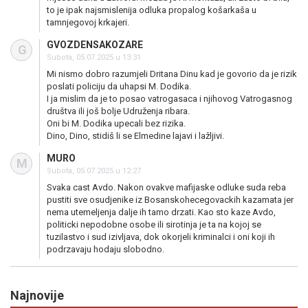
to je ipak najsmislenija odluka propalog košarkaša u
tamnjegovoj krkajeri.
GVOZDENSAKOZARE
G
Subota, 05.07.2025 u 13:31
Mi nismo dobro razumjeli Dritana Dinu kad je govorio da je rizik
poslati policiju da uhapsi M. Dodika.
I ja mislim da je to posao vatrogasaca i njihovog Vatrogasnog
društva ili još bolje Udruženja ribara.
Oni bi M. Dodika upecali bez rizika.
Dino, Dino, stidiš li se Elmedine lajavi i lažljivi.
MURO
M
Subota, 05.07.2025 u 12:27
Svaka cast Avdo. Nakon ovakve mafijaske odluke suda reba
pustiti sve osudjenike iz Bosanskohecegovackih kazamata jer
nema utemeljenja dalje ih tamo drzati. Kao sto kaze Avdo,
politicki nepodobne osobe ili sirotinja je ta na kojoj se
tuzilastvo i sud izivljava, dok okorjeli kriminalci i oni koji ih
podrzavaju hodaju slobodno.
Najnovije