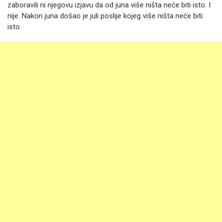
zaboravili ni njegovu izjavu da od juna više ništa neće biti isto. I
nije. Nakon juna došao je juli poslije kojeg više ništa neće biti
isto.