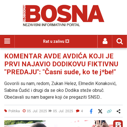
Rat u zalivu 💥
KOMENTAR AVDE AVDIĆA KOJI JE
PRVI NAJAVIO DODIKOVU FIKTIVNU
"PREDAJU": "Časni sude, ko te j*be!"
Govorili su nam, redom, Zukan Helez, Elmedin Konaković,
Sabina Ćudić i drugi da se oko Dodika steže obruč.
Obećavali su nam bagere koji će pregaziti SNSD...
Politika
05. Jul. 2025
05. Jul. 2025
4
Facebook
X
Kopiraj link
Više