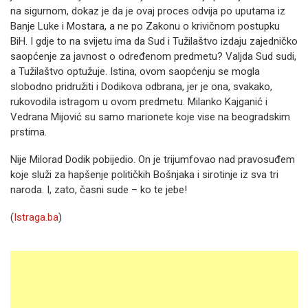
na sigurnom, dokaz je da je ovaj proces odvija po uputama iz
Banje Luke i Mostara, a ne po Zakonu o krivičnom postupku
BiH. I gdje to na svijetu ima da Sud i Tužilaštvo izdaju zajedničko
saopćenje za javnost o određenom predmetu? Valjda Sud sudi,
a Tužilaštvo optužuje. Istina, ovom saopćenju se mogla
slobodno pridružiti i Dodikova odbrana, jer je ona, svakako,
rukovodila istragom u ovom predmetu. Milanko Kajganić i
Vedrana Mijović su samo marionete koje vise na beogradskim
prstima.
Nije Milorad Dodik pobijedio. On je trijumfovao nad pravosuđem
koje služi za hapšenje političkih Bošnjaka i sirotinje iz sva tri
naroda. I, zato, časni sude – ko te jebe!
(
Istraga.ba
)