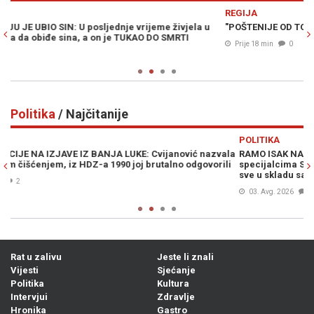
Previous
N
REGIJA
H
"POŠTENIJE OD TOGA NE MOŽE": Vučić najavio ostavku i izbore
M
O
Prije 18 min
0
Politika
/ Najčitanije
Previous
N
POLITIKA
P
ala
RAMO ISAK NAKON INCIDENTA U BUGOJNU: "Čestitam
„
li
specijalcima SBK na profesionalno urađenom poslu, uradili su
V
sve u skladu sa zakonom"
03. Avg. 2026
0
Rat u zalivu
Jeste li znali
Vijesti
Sjećanje
Politika
Kultura
Intervjui
Zdravlje
Hronika
Gastro