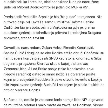
sudskih odluka i presuda, slati naoružane ljude na naoružane
ljude, jer Milorad Dodik kontroliše jedan dio MUP-a RS”.
Predsjednik Republike Srpske je bio “bjegunac” tri mjeseca. Nije
putovao dalje od Laktaša samo u mislima i lažima Sabine
Ćudić. Jer bio je svuda, osim u Vojkovićima gdje je, prema
sudskom rješenju o određivanju pritvora i predanjima Dragana
Miokovića, trebao završiti.
Govorili su nam, redom, Zukan Helez, Elmedin Konaković,
Sabina Ćudić i drugi da se oko Dodika steže obruč. Obećavali su
nam bagere koji će pregaziti SNSD kao što je, onomad, u Srbiji
bagerima pregažena Šilerova ulica u kojoj je stanovao
Zemunski klan. Ali od Britke sablje (tako Konakovića zovu
njegovi saradnici) ostao je samo nožić za otvaranje pošte
kojim je predsjednik Republike Srpske otvorio kovertu u kojoj je
bilo zapakovano rješenje Suda BiH na kojem je pisalo – ukida se
pritvor Miloradu Dodiku.
Sjećamo se, ostalo je zapisano kada nam je lider NiP-a govorio
da mu treba februar i malo marta da završi sa Dodikom. Nismo