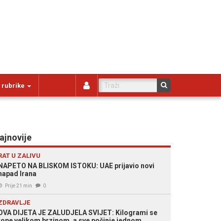
 rubrike
ajnovije
RAT U ZALIVU
NAPETO NA BLISKOM ISTOKU: UAE prijavio novi
napad Irana
Prije 21 min
0
ZDRAVLJE
OVA DIJETA JE ZALUDJELA SVIJET: Kilogrami se
tope velikom brzinom, a sve počinje jednom