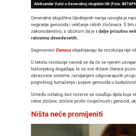
Aleksandar Vučić u Generalnoj skupštini UN (Foto: BETA
Generalna skupština Ujedinjenih nacija usvojila je na
negiranje genocida i veličanje ratnih zločinaca. S tim u
zakonodavstvo, s obzirom da je
i dalje prisutno ve
ratovima devedesetih.
Sagovornici
Danasa
objašnjavaju da rezolucija nije ob
U tekstu rezolucije navodi se da će se njenim usvaja
historijskog događaja, te se sve države članice poziva
obrazovne sisteme, razvijanjem odgovarajućih program
pogrešnog tumačenja i pojave genocida u budućnost
Između ostalog, bez rezerve se osuđuju djela koja
ratne zločine, zločine protiv čovječnosti i genocid, u
Ništa neće promijeniti