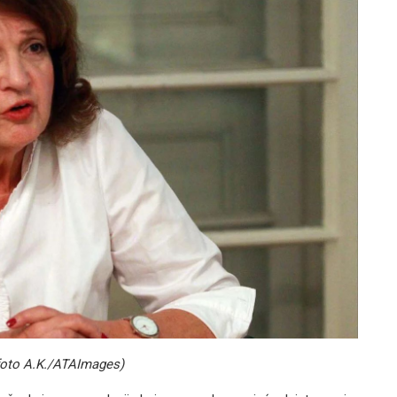
(foto A.K./ATAImages)