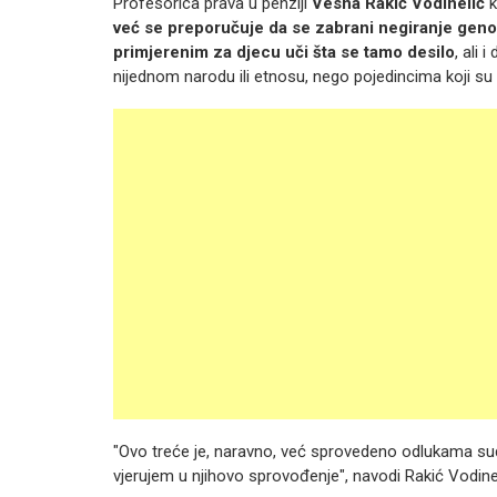
Profesorica prava u penziji
Vesna Rakić Vodinelić
k
već se preporučuje da se zabrani negiranje genoc
primjerenim za djecu uči šta se tamo desilo
, ali 
nijednom narodu ili etnosu, nego pojedincima koji su 
"Ovo treće je, naravno, već sprovedeno odlukama sudov
vjerujem u njihovo sprovođenje", navodi Rakić Vodinel