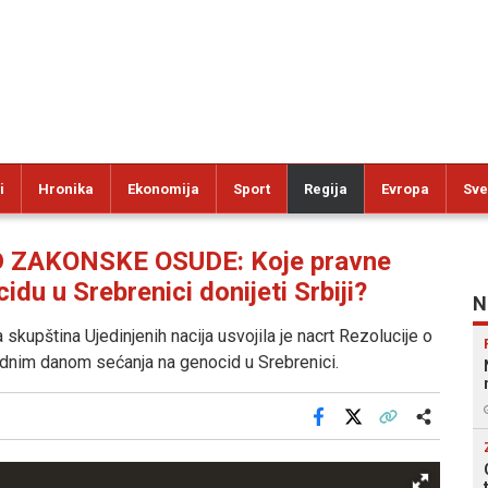
i
Hronika
Ekonomija
Sport
Regija
Evropa
Sve
ZAKONSKE OSUDE: Koje pravne
idu u Srebrenici donijeti Srbiji?
N
 skupština Ujedinjenih nacija usvojila je nacrt Rezolucije o
odnim danom sećanja na genocid u Srebrenici.
Facebook
X
Kopiraj link
Više