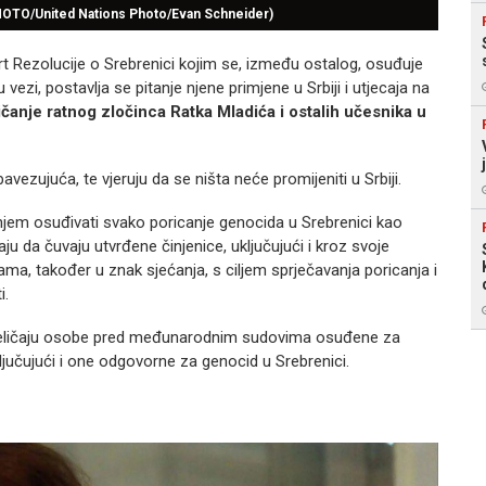
PHOTO/United Nations Photo/Evan Schneider)
crt Rezolucije o Srebrenici kojim se, između ostalog, osuđuje
 vezi, postavlja se pitanje njene primjene u Srbiji i utjecaja na
ličanje ratnog zločinca Ratka Mladića i ostalih učesnika u
avezujuća, te vjeruju da se ništa neće promijeniti u Srbiji.
njem osuđivati svako poricanje genocida u Srebrenici kao
ju da čuvaju utvrđene činjenice, uključujući i kroz svoje
a, također u znak sjećanja, s ciljem sprječavanja poricanja i
i.
 veličaju osobe pred međunarodnim sudovima osuđene za
ključujući i one odgovorne za genocid u Srebrenici.