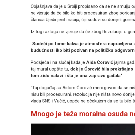
Objašnjava da je u Srbiji propisano da se ne smuiju 
ne vjeruje da će bilo ko biti procesuiran zbog porican
članica Ujedinjenih nacija, čiji sudovi su donijeli gor
Iz tog razloga ne vjeruje da će zbog Rezolucije o gen
"Sudeći po tome kakva je atmosfera napravljena u S
budućnosti iko biti pozivan na političku odgovorn
Podsjeća i na slučaj kada je
Aida Ćorović
jajima gađa
taj mural uopšte tu,
dok je Ćorović bila prekršajno k
tom zidu nalazi i šta je ona zapravo gađala“.
"Taj događaj sa Aidom Ćorović meni govori da se ništa
nisu bili procesuirani, rezolucija nije ništa novo doni
vlada SNS i Vučić, uopće ne očekujem da se tu bilo št
Mnogo je teža moralna osuda 