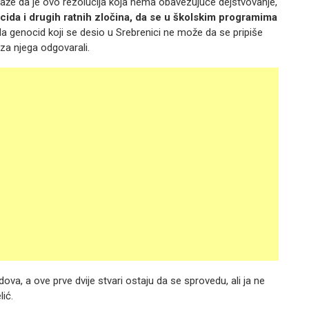
aže da je ovo rezolucija koja nema obavezujuće dejstvovanje,
ida i drugih ratnih zločina, da se u školskim programima
i da genocid koji se desio u Srebrenici ne može da se pripiše
za njega odgovarali.
a, a ove prve dvije stvari ostaju da se sprovedu, ali ja ne
ić.