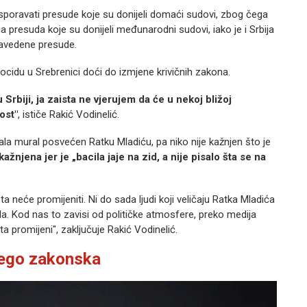
osporavati presude koje su donijeli domaći sudovi, zbog čega
ja presuda koje su donijeli međunarodni sudovi, iako je i Srbija
enavedene presude.
ocidu u Srebrenici doći do izmjene krivičnih zakona.
rbiji, ja zaista ne vjerujem da će u nekoj bližoj
ost"
, ističe Rakić Vodinelić.
la mural posvećen Ratku Mladiću, pa niko nije kažnjen što je
ažnjena jer je „bacila jaje na zid, a nije pisalo šta se na
 neće promijeniti. Ni do sada ljudi koji veličaju Ratka Mladića
jela. Kod nas to zavisi od političke atmosfere, preko medija
a promijeni", zaključuje Rakić Vodinelić.
nego zakonska