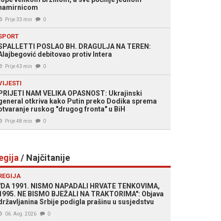
namirnicom
Prije 33 min
0
SPORT
SPALLETTI POSLAO BH. DRAGULJA NA TEREN:
Alajbegović debitovao protiv Intera
Prije 43 min
0
VIJESTI
PRIJETI NAM VELIKA OPASNOST: Ukrajinski
general otkriva kako Putin preko Dodika sprema
otvaranje ruskog "drugog fronta" u BiH
Prije 48 min
0
egija
/ Najčitanije
REGIJA
"DA 1991. NISMO NAPADALI HRVATE TENKOVIMA,
1995. NE BISMO BJEŽALI NA TRAKTORIMA": Objava
državljanina Srbije podigla prašinu u susjedstvu
06. Avg. 2026
0