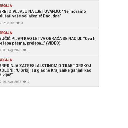
REGIJA
SRBI DIVLJAJU NA LJETOVANJU: "Ne moramo
slušati vaše seljačenje! Dno, dna"
Prije 20h
0
REGIJA
VUČIĆ PIJAN KAO LETVA OBRAĆA SE NACIJI: “Ova ti
je lepa pesma, prelepa…” (VIDEO)
06. Avg. 2026
0
REGIJA
SRPKINJA ZATRESLA ISTINOM O TRAKTORSKOJ
KOLONI: "U Srbiji su gladne Krajišnike ganjali kao
divljač"
06. Avg. 2026
0