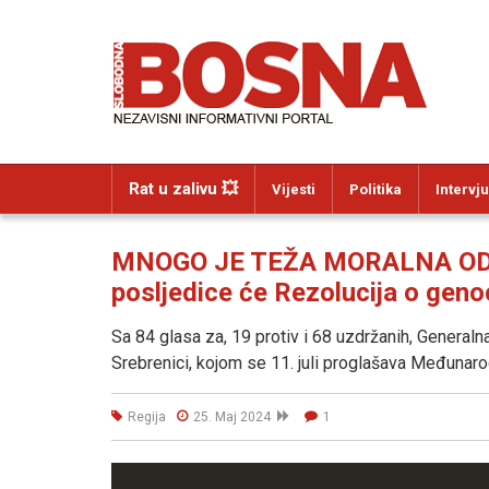
Rat u zalivu 💥
Vijesti
Politika
Intervju
MNOGO JE TEŽA MORALNA OD 
posljedice će Rezolucija o genoc
Sa 84 glasa za, 19 protiv i 68 uzdržanih, Generalna
Srebrenici, kojom se 11. juli proglašava Međunar
Regija
25. Maj 2024
1