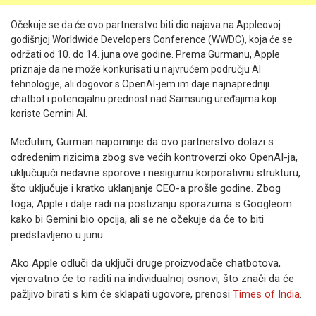
Očekuje se da će ovo partnerstvo biti dio najava na Appleovoj
godišnjoj Worldwide Developers Conference (WWDC), koja će se
održati od 10. do 14. juna ove godine. Prema Gurmanu, Apple
priznaje da ne može konkurisati u najvrućem području AI
tehnologije, ali dogovor s OpenAI-jem im daje najnapredniji
chatbot i potencijalnu prednost nad Samsung uređajima koji
koriste Gemini AI.
Međutim, Gurman napominje da ovo partnerstvo dolazi s
određenim rizicima zbog sve većih kontroverzi oko OpenAI-ja,
uključujući nedavne sporove i nesigurnu korporativnu strukturu,
što uključuje i kratko uklanjanje CEO-a prošle godine. Zbog
toga, Apple i dalje radi na postizanju sporazuma s Googleom
kako bi Gemini bio opcija, ali se ne očekuje da će to biti
predstavljeno u junu.
Ako Apple odluči da uključi druge proizvođače chatbotova,
vjerovatno će to raditi na individualnoj osnovi, što znači da će
pažljivo birati s kim će sklapati ugovore, prenosi
Times of India
.