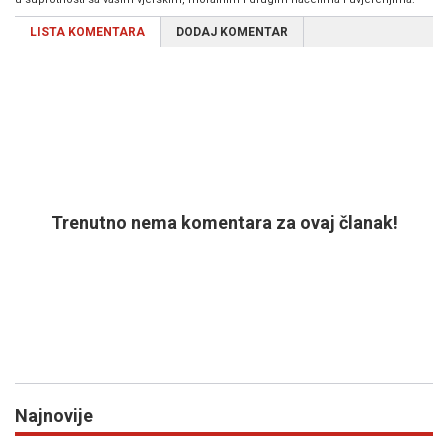
LISTA KOMENTARA
DODAJ KOMENTAR
Trenutno nema komentara za ovaj članak!
Najnovije
Previous
N