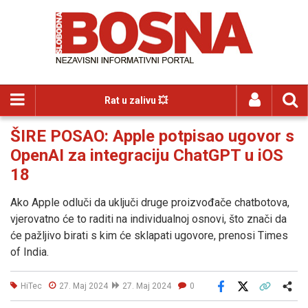
Rat u zalivu 💥
ŠIRE POSAO: Apple potpisao ugovor s
OpenAI za integraciju ChatGPT u iOS
18
Ako Apple odluči da uključi druge proizvođače chatbotova,
vjerovatno će to raditi na individualnoj osnovi, što znači da
će pažljivo birati s kim će sklapati ugovore, prenosi Times
of India.
HiTec
27. Maj 2024
27. Maj 2024
0
Facebook
X
Kopiraj link
Više