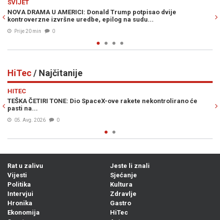
JESTE LI ZNALI
pisao dvije
JEZIVI MISTERIJ: Zašto je iznenada nestao supe
du...
je stoljećima suvereno vladao...
Prije 29 min
0
HiTec
/ Najčitanije
Previous
N
HITEC
 nekontrolirano će
TOTALNI ZAOKRET: Uskoro bi se u Europi moglo l
putničkim avionima, karte još jeftinije...
Prije 21h
0
Rat u zalivu
Jeste li znali
Vijesti
Sjećanje
Politika
Kultura
Intervjui
Zdravlje
Hronika
Gastro
Ekonomija
HiTec