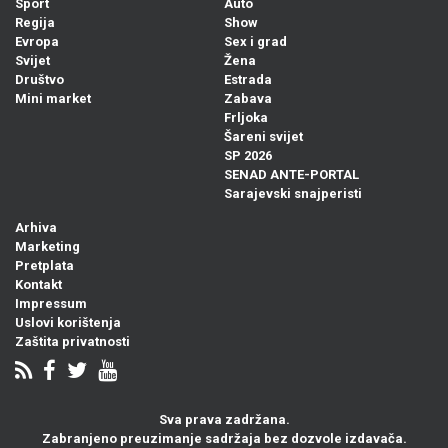
Sport
Auto
Regija
Show
Evropa
Sex i grad
Svijet
Žena
Društvo
Estrada
Mini market
Zabava
Frljoka
Šareni svijet
SP 2026
SENAD ANTE-PORTAL
Sarajevski snajperisti
Arhiva
Marketing
Pretplata
Kontakt
Impressum
Uslovi korištenja
Zaštita privatnosti
Sva prava zadržana.
Zabranjeno preuzimanje sadržaja bez dozvole izdavača.