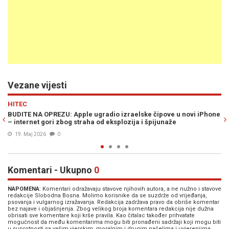
Vezane vijesti
Previous
N
EKONOMIJA
ve u novi iPhone
TEKTONSKE PROMJENE U SVIJETU TEHNOLOGIJE: Povla
aže
Cook, a na čelo Applea dolazi čovjek koji je stvorio iP
20. Apr. 2026
0
Komentari - Ukupno
0
NAPOMENA
: Komentari odražavaju stavove njihovih autora, a ne nužno i stavove
redakcije Slobodna Bosna. Molimo korisnike da se suzdrže od vrijeđanja,
psovanja i vulgarnog izražavanja. Redakcija zadržava pravo da obriše komentar
bez najave i objašnjenja. Zbog velikog broja komentara redakcija nije dužna
obrisati sve komentare koji krše pravila. Kao čitalac također prihvatate
mogućnost da među komentarima mogu biti pronađeni sadržaji koji mogu biti
u suprotnosti sa vašim vjerskim, moralnim i drugim načelima i uvjerenjima.