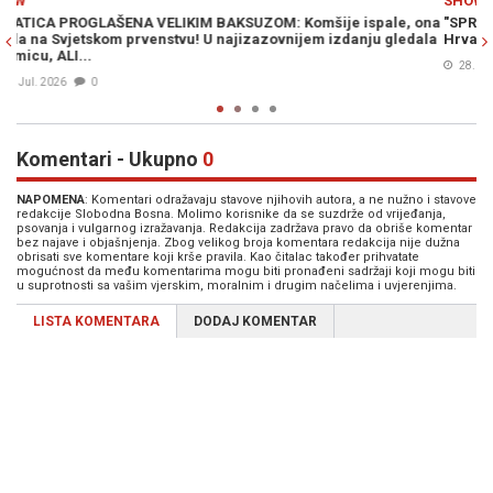
SHOW
ale, ona
"SPREMI SE": Najseksepilnija navijačica Vatrenih nakon pobj
 gledala
Hrvatske poslala poruku Ronaldu
28. Jun. 2026
0
Komentari - Ukupno
0
NAPOMENA
: Komentari odražavaju stavove njihovih autora, a ne nužno i stavove
redakcije Slobodna Bosna. Molimo korisnike da se suzdrže od vrijeđanja,
psovanja i vulgarnog izražavanja. Redakcija zadržava pravo da obriše komentar
bez najave i objašnjenja. Zbog velikog broja komentara redakcija nije dužna
obrisati sve komentare koji krše pravila. Kao čitalac također prihvatate
mogućnost da među komentarima mogu biti pronađeni sadržaji koji mogu biti
u suprotnosti sa vašim vjerskim, moralnim i drugim načelima i uvjerenjima.
LISTA KOMENTARA
DODAJ KOMENTAR