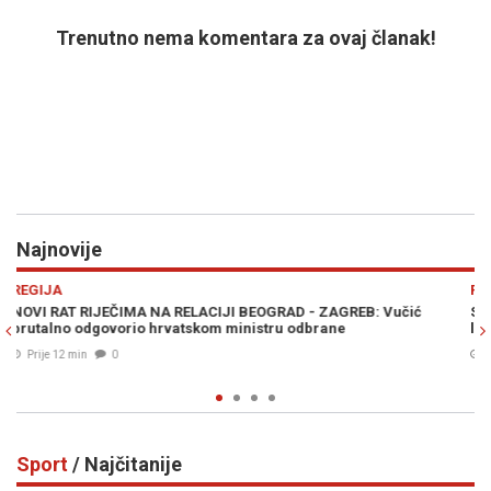
Trenutno nema komentara za ovaj članak!
Najnovije
Previous
N
POLITIKA
Vučić
SAVEZ KOJI SPREMA IZNENAĐENJE NA IZBORIMA: Ovo su i
liste koalicije okupljene oko NES-a
Prije 22 min
0
Sport
/ Najčitanije