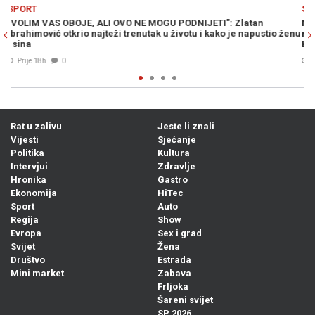
Previous
N
SPORT
tan
NA POMOLU JE SENZACIONALAN PREOKRET: Zlatko Dalić bi
apustio ženu
mogao ostati bez unosnog posla, posao mu "kvari" drugi
Bosanac...
04. Avg. 2026
0
Rat u zalivu
Jeste li znali
Vijesti
Sjećanje
Politika
Kultura
Intervjui
Zdravlje
Hronika
Gastro
Ekonomija
HiTec
Sport
Auto
Regija
Show
Evropa
Sex i grad
Svijet
Žena
Društvo
Estrada
Mini market
Zabava
Frljoka
Šareni svijet
SP 2026