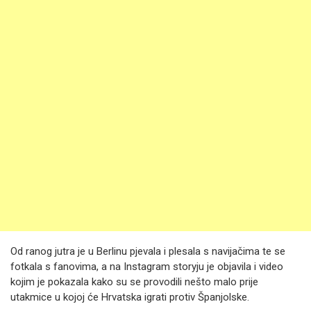
Od ranog jutra je u Berlinu pjevala i plesala s navijačima te se
fotkala s fanovima, a na Instagram storyju je objavila i video
kojim je pokazala kako su se provodili nešto malo prije
utakmice u kojoj će Hrvatska igrati protiv Španjolske.