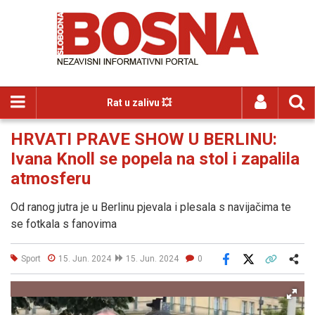
Rat u zalivu 💥
HRVATI PRAVE SHOW U BERLINU:
Ivana Knoll se popela na stol i zapalila
atmosferu
Od ranog jutra je u Berlinu pjevala i plesala s navijačima te
se fotkala s fanovima
Sport
15. Jun. 2024
15. Jun. 2024
0
Facebook
X
Kopiraj link
Više