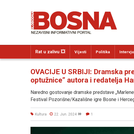
Rat u zalivu 💥
Vijesti
Politika
Intervju
OVACIJE U SRBIJI: Dramska pred
optužnice” autora i redatelja Ha
Naredno gostovanje dramske predstave „Marlene Di
Festival Pozorišne/Kazališne igre Bosne i Herceg
Kultura
22. Jun. 2024
1