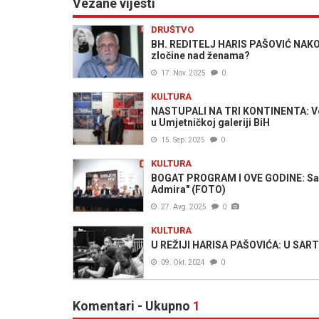
Vezane vijesti
DRUŠTVO
BH. REDITELJ HARIS PAŠOVIĆ NAKON
zločine nad ženama?
17. Nov. 2025
0
KULTURA
NASTUPALI NA TRI KONTINENTA: Veli
u Umjetničkoj galeriji BiH
15. Sep. 2025
0
KULTURA
BOGAT PROGRAM I OVE GODINE: Saraj
Admira" (FOTO)
27. Avg. 2025
0
KULTURA
U REŽIJI HARISA PAŠOVIĆA: U SARTR
09. Okt. 2024
0
Komentari - Ukupno
1