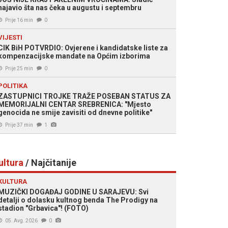
najavio šta nas čeka u augustu i septembru
Prije 16 min
0
VIJESTI
CIK BiH POTVRDIO: Ovjerene i kandidatske liste za
kompenzacijske mandate na Općim izborima
Prije 25 min
0
POLITIKA
ZASTUPNICI TROJKE TRAŽE POSEBAN STATUS ZA
MEMORIJALNI CENTAR SREBRENICA: "Mjesto
genocida ne smije zavisiti od dnevne politike"
Prije 37 min
1
ultura
/ Najčitanije
KULTURA
MUZIČKI DOGAĐAJ GODINE U SARAJEVU: Svi
detalji o dolasku kultnog benda The Prodigy na
stadion "Grbavica"! (FOTO)
05. Avg. 2026
0