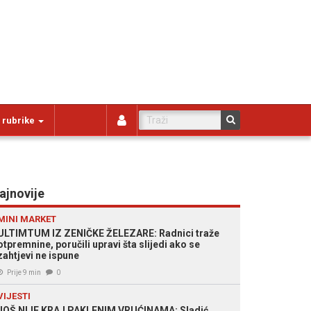
 rubrike
ajnovije
MINI MARKET
ULTIMTUM IZ ZENIČKE ŽELEZARE: Radnici traže
otpremnine, poručili upravi šta slijedi ako se
zahtjevi ne ispune
Prije 9 min
0
VIJESTI
JOŠ NIJE KRAJ PAKLENIM VRUĆINAMA: Sladić