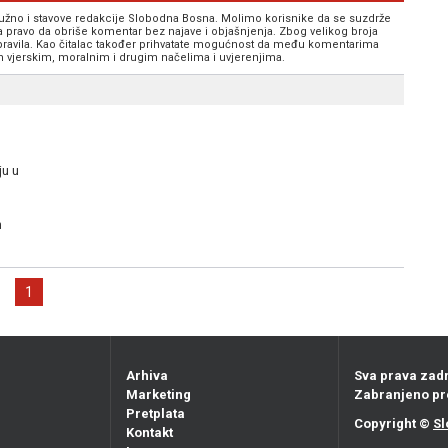
 nužno i stavove redakcije Slobodna Bosna. Molimo korisnike da se suzdrže
va pravo da obriše komentar bez najave i objašnjenja. Zbog velikog broja
 pravila. Kao čitalac također prihvatate mogućnost da među komentarima
im vjerskim, moralnim i drugim načelima i uvjerenjima.
ju u
h
1
Arhiva
Sva prava zad
Marketing
Zabranjeno pr
Pretplata
Copyright ©
Sl
Kontakt