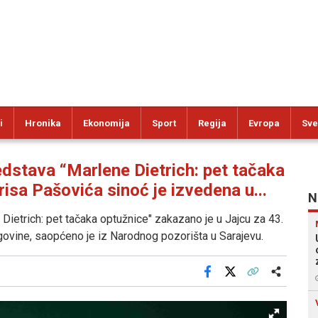
i
Hronika
Ekonomija
Sport
Regija
Evropa
Sve
stava “Marlene Dietrich: pet tačaka
risa Pašovića sinoć je izvedena u...
N
etrich: pet tačaka optužnice" zakazano je u Jajcu za 43.
ovine, saopćeno je iz Narodnog pozorišta u Sarajevu.
Facebook
X
Kopiraj link
Više