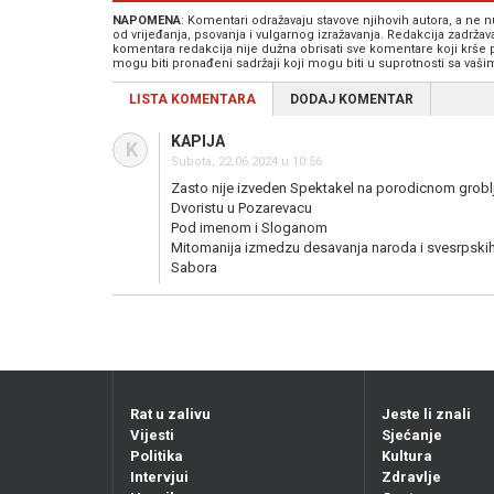
NAPOMENA
: Komentari odražavaju stavove njihovih autora, a ne
od vrijeđanja, psovanja i vulgarnog izražavanja. Redakcija zadrža
komentara redakcija nije dužna obrisati sve komentare koji krše
mogu biti pronađeni sadržaji koji mogu biti u suprotnosti sa vaš
LISTA KOMENTARA
DODAJ KOMENTAR
KAPIJA
K
Subota, 22.06.2024 u 10:56
Zasto nije izveden Spektakel na porodicnom grobl
Dvoristu u Pozarevacu
Pod imenom i Sloganom
Mitomanija izmedzu desavanja naroda i svesrpski
Sabora
Rat u zalivu
Jeste li znali
Vijesti
Sjećanje
Politika
Kultura
Intervjui
Zdravlje