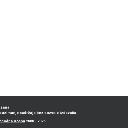
ržana.
euzimanje sadržaja bez dozvole izdavača.
obodna Bosna
2000 - 2026.