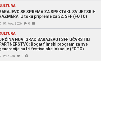
KULTURA
SARAJEVO SE SPREMA ZA SPEKTAKL SVIJETSKIH
RAZMERA: U toku pripreme za 32. SFF (FOTO)
04. Avg. 2026
0
KULTURA
OPĆINA NOVI GRAD SARAJEVO I SFF UČVRSTILI
PARTNERSTVO: Bogat filmski program za sve
generacije na tri festivalske lokacije (FOTO)
Prije 23h
0