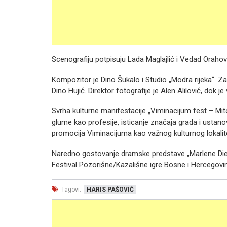
Scenografiju potpisuju Lada Maglajlić i Vedad Orahova
Kompozitor je Dino Šukalo i Studio „Modra rijeka“. Za 
Dino Hujić. Direktor fotografije je Alen Alilović, dok 
Svrha kulturne manifestacije „Viminacijum fest – Mitov
glume kao profesije, isticanje značaja grada i ustan
promocija Viminacijuma kao važnog kulturnog lokalit
Naredno gostovanje dramske predstave „Marlene Dietr
Festival Pozorišne/Kazališne igre Bosne i Hercegovi
Tagovi:
HARIS PAŠOVIĆ