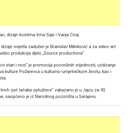
c, dizajn kostima Irma Saje i Vanja Ciraj.
dizajn svijetla zadužen je Branislav Milinković a za video-art
je video produkcija djelo „Source productiona“.
i stari i novi“ je promocija pozorišnih vrijednosti, uzdizanje
ova kulture Požarevca u kulturno-umjetničkom životu, kao i
eta.
ich: pet tačaka optužnice" zakazano je u Jajcu za 43.
ne, saopćeno je iz Narodnog pozorišta u Sarajevu.