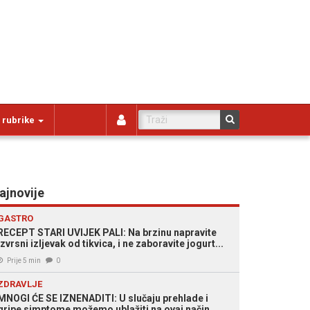
 rubrike
ajnovije
GASTRO
RECEPT STARI UVIJEK PALI: Na brzinu napravite
izvrsni izljevak od tikvica, i ne zaboravite jogurt...
Prije 5 min
0
ZDRAVLJE
MNOGI ĆE SE IZNENADITI: U slučaju prehlade i
gripe simptome možemo ublažiti na ovaj način...