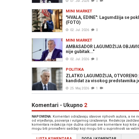
07. Jul. 2026
0
MINI MARKET
"HVALA, EDINE": Lagumdžija se pokl
(FOTO)
02. Jul. 2026
0
MINI MARKET
AMBASADOR LAGUMDŽIJA OBJAVIO S
nije gubitak..."
02. Jul. 2026
0
POLITIKA
ZLATKO LAGUMDŽIJA, OTVORENO: "Naj
kandidat za visokog predstavnika je
25. Maj 2026
1
Komentari - Ukupno
2
NAPOMENA
: Komentari odražavaju stavove njihovih autora, a ne
od vrijeđanja, psovanja i vulgarnog izražavanja. Redakcija zadrža
komentara redakcija nije dužna obrisati sve komentare koji krše
mogu biti pronađeni sadržaji koji mogu biti u suprotnosti sa vaš
LISTA KOMENTARA
DODAJ KOMENTAR