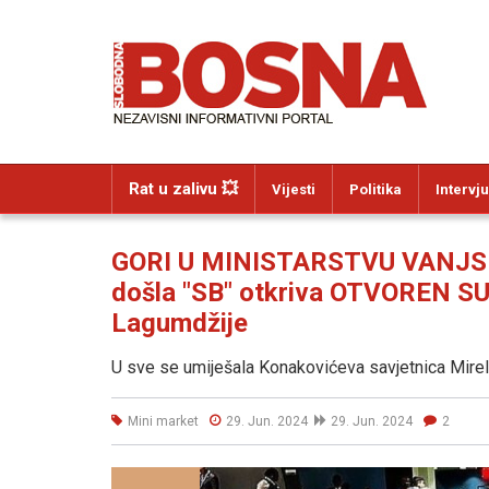
Rat u zalivu 💥
Vijesti
Politika
Intervju
GORI U MINISTARSTVU VANJSKI
došla "SB" otkriva OTVOREN S
Lagumdžije
U sve se umiješala Konakovićeva savjetnica Mirel
Mini market
29. Jun. 2024
29. Jun. 2024
2