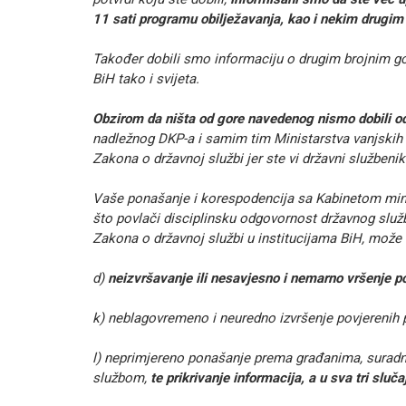
11 sati programu obilježavanja, kao i nekim drugim
Također dobili smo informaciju o drugim brojnim gost
BiH tako i svijeta.
Obzirom da ništa od gore navedenog nismo dobili od 
nadležnog DKP-a i samim tim Ministarstva vanjskih
Zakona o državnoj službi jer ste vi državni službenik
Vaše ponašanje i korespodencija sa Kabinetom mini
što povlači disciplinsku odgovornost državnog služb
Zakona o državnoj službi u institucijama BiH, može k
d)
neizvršavanje ili nesavjesno i nemarno vršenje p
k) neblagovremeno i neuredno izvršenje povjerenih p
l) neprimjereno ponašanje prema građanima, suradnic
službom,
te prikrivanje informacija, a u sva tri sl