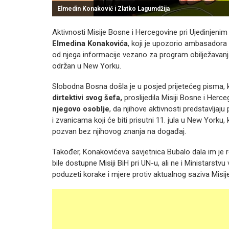
Elmedin Konaković i Zlatko Lagumdžija
Aktivnosti Misije Bosne i Hercegovine pri Ujedinjeni
Elmedina Konakovića
, koji je upozorio ambasadora
od njega informacije vezano za program obilježavanja 1
održan u New Yorku.
Slobodna Bosna došla je u posjed prijetećeg pisma, 
dirtektivi svog šefa,
proslijedila Misiji Bosne i Herc
njegovo osoblje
, da njihove aktivnosti predstavljaj
i zvanicama koji će biti prisutni 11. jula u New Yorku,
pozvan bez njihovog znanja na događaj.
Također, Konakovićeva savjetnica Bubalo dala im je 
bile dostupne Misiji BiH pri UN-u, ali ne i Ministarst
poduzeti korake i mjere protiv aktualnog saziva Misije