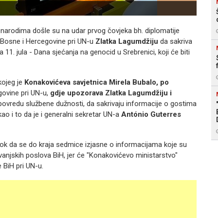
Konak
m narodima došle su na udar prvog čovjeka bh. diplomatije
 Bosne i Hercegovine pri UN-u
Zlatka Lagumdžiju
da sakriva
1. jula - Dana sjećanja na genocid u Srebrenici, koji će biti
kojeg je
Konakovićeva savjetnica Mirela Bubalo, po
egovine pri UN-u,
gdje upozorava Zlatka Lagumdžiju i
u povredu službene dužnosti, da sakrivaju informacije o gostima
 kao i to da je i generalni sekretar UN-a
António Guterres
rok da se do kraja sedmice izjasne o informacijama koje su
vu vanjskih poslova BiH, jer će "Konakovićevo ministarstvo"
 BiH pri UN-u.