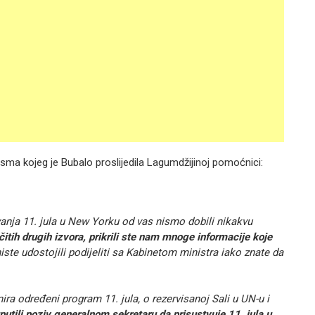
isma kojeg je Bubalo proslijedila Lagumdžijinoj pomoćnici:
vanja 11. jula u New Yorku od vas nismo dobili nikakvu
čitih drugih izvora, prikrili ste nam mnoge informacije koje
iste udostojili podijeliti sa Kabinetom ministra iako znate da
a određeni program 11. jula, o rezervisanoj Sali u UN-u i
utili poziv generalnom sekretaru da prisustvuje 11. jula u