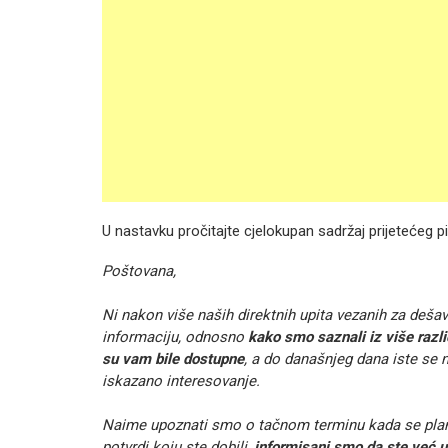
U nastavku pročitajte cjelokupan sadržaj prijetećeg p
Poštovana,
Ni nakon više naših direktnih upita vezanih za deša
informaciju, odnosno
kako smo saznali iz više razli
su vam bile dostupne
, a do današnjeg dana iste se n
iskazano interesovanje.
Naime upoznati smo o tačnom terminu kada se planir
potvrdi koju ste dobili,
informisani smo da ste već up