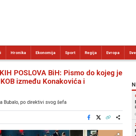
i
Hronika
Ekonomija
Sport
Regija
Evropa
Sve
H POSLOVA BiH: Pismo do kojeg je
UKOB između Konakovića i
N
a Bubalo, po direktivi svog šefa
Facebook
X
Kopiraj link
Više