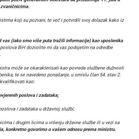
 zvaničnicima.
ima koji su pozvani, te već i potvrdili svoj dolazak kako iz
vas (iako smo više puta tražili informacije) kao uposlenika
 poslova BiH dozvolite mi da vas podsjetim na odredbe
.
stra može se okarakterisati kao povreda službene dužnosti
enika, te se navedeno ponašanje, u smislu član 54. stav 2.
valifikovati kao:
ovjerenih poslova i zadataka;
oslova i zadataka u državnoj službi;
ima i drugim licima u vršenju državne službe ili u vezi sa
učaja, konkretno govorimo o vašem odnosu prema ministru.