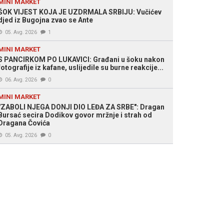
MINI MARKET
ovićeva savjetnica Mirela Bubalo
ŠOK VIJEST KOJA JE UZDRMALA SRBIJU: Vučićev
djed iz Bugojna zvao se Ante
05. Avg. 2026
1
MINI MARKET
S PANCIRKOM PO LUKAVICI: Građani u šoku nakon
fotografije iz kafane, uslijedile su burne reakcije...
06. Avg. 2026
0
MINI MARKET
"ZABOLI NJEGA DONJI DIO LEĐA ZA SRBE": Dragan
Bursać secira Dodikov govor mržnje i strah od
Dragana Čovića
05. Avg. 2026
0