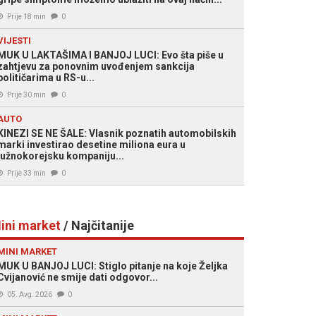
Prije 18 min
0
VIJESTI
MUK U LAKTAŠIMA I BANJOJ LUCI: Evo šta piše u
zahtjevu za ponovnim uvođenjem sankcija
političarima u RS-u...
Prije 30 min
0
AUTO
KINEZI SE NE ŠALE: Vlasnik poznatih automobilskih
marki investirao desetine miliona eura u
južnokorejsku kompaniju...
Prije 33 min
0
ini market
/ Najčitanije
MINI MARKET
MUK U BANJOJ LUCI: Stiglo pitanje na koje Željka
Cvijanović ne smije dati odgovor...
05. Avg. 2026
0