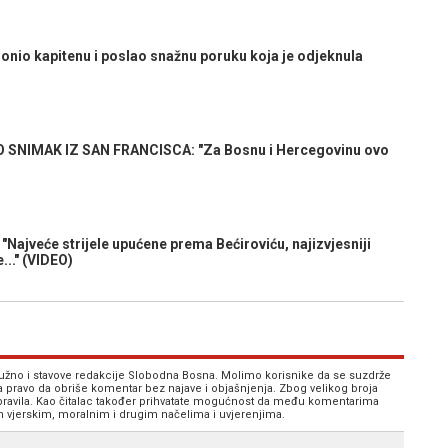
onio kapitenu i poslao snažnu poruku koja je odjeknula
NIMAK IZ SAN FRANCISCA: "Za Bosnu i Hercegovinu ovo
veće strijele upućene prema Bećiroviću, najizvjesniji
..." (VIDEO)
 nužno i stavove redakcije Slobodna Bosna. Molimo korisnike da se suzdrže
va pravo da obriše komentar bez najave i objašnjenja. Zbog velikog broja
 pravila. Kao čitalac također prihvatate mogućnost da među komentarima
im vjerskim, moralnim i drugim načelima i uvjerenjima.