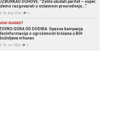
UZBURKAO DUHOVE: “Želite ukidati paritet – super.
Idemo razgovarati o ustavnom preuređenju...“
03. Avg. 2026
5
MINI MARKET
ZOVKO GORA OD DODIKA: Opasna kampanja
dezinformacija o ugroženosti kršćana u BiH
doživljava vrhunac
29. Jul. 2026
3