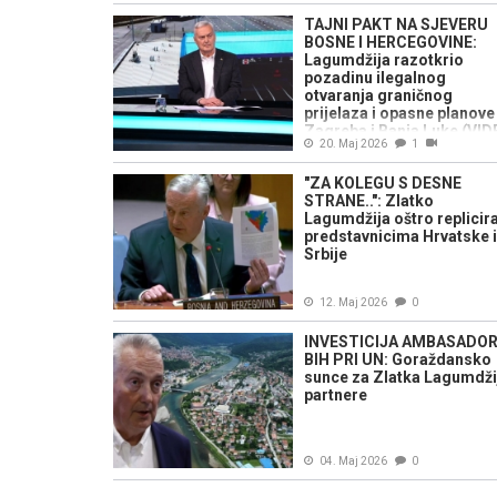
TAJNI PAKT NA SJEVERU
BOSNE I HERCEGOVINE:
Lagumdžija razotkrio
pozadinu ilegalnog
otvaranja graničnog
prijelaza i opasne planove
Zagreba i Banja Luke (VID
20. Maj 2026
1
"ZA KOLEGU S DESNE
STRANE..": Zlatko
Lagumdžija oštro replicir
predstavnicima Hrvatske i
Srbije
12. Maj 2026
0
INVESTICIJA AMBASADO
BIH PRI UN: Goraždansko
sunce za Zlatka Lagumdžij
partnere
04. Maj 2026
0