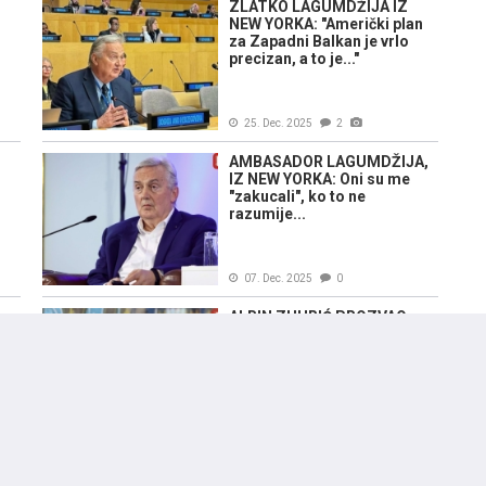
ZLATKO LAGUMDŽIJA IZ
NEW YORKA: "Američki plan
za Zapadni Balkan je vrlo
precizan, a to je..."
25. Dec. 2025
2
:
AMBASADOR LAGUMDŽIJA,
IZ NEW YORKA: Oni su me
"zakucali", ko to ne
razumije...
07. Dec. 2025
0
ALBIN ZUHRIĆ PROZVAO
ZLATKA LAGUMDŽIJU: "On
ne može komentarisati
im
korupciju i pljačku naroda,
niti može donijeti promjenu u
našem društvu"
30. Nov. 2025
1
E
OTVOREN "CVIJET