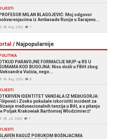
VIJESTI
PROFESOR MILAN BLAGOJEVIĆ: Moj odgovor
pokvarenjacima iz Ambasade Rusije u Sarajevu...
08. Avg. 2026
1
ortal
/ Najpopularnije
POLITIKA
OTKUD PARAVOJNE FORMACIJE MUP-a RS U
ŠUMAMA KOD BUGOJNA: Nisu došli u FBiH zbog
Aleksandra Vučića, nego...
04. Avg. 2026
8
VIJESTI
OTKRIVEN IDENTITET VANDALA IZ MEĐUGORJA:
Filipović i Zovko pokušale iskoristiti incident za
dizanje međunacionalnih tenzija u BiH, a u pitanju
je Poljak Krakowiak Bartlomiej Wlodzimierz!
28. Jul. 2026
7
VIJESTI
SLAVEN RAGUŽ PORUKOM BOŠNJACIMA