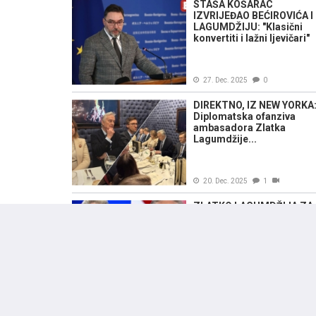
STAŠA KOŠARAC
IZVRIJEĐAO BEĆIROVIĆA I
LAGUMDŽIJU: "Klasični
konvertiti i lažni ljevičari"
27. Dec. 2025
0
DIREKTNO, IZ NEW YORKA
Diplomatska ofanziva
ambasadora Zlatka
Lagumdžije...
20. Dec. 2025
1
ZLATKO LAGUMDŽIJA ZA
"SB": "Kojekakva bratija ne
odustaje od svojih
neostvarenih želja za treć
entitetom"
05. Dec. 2025
1
LAGUMDŽIJA NA REAKCIJ