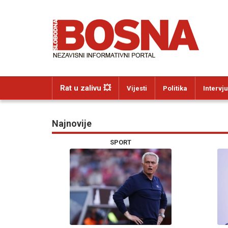
Rat u zalivu 💥
Vijesti
Politika
Intervju
Najnovije
SPORT