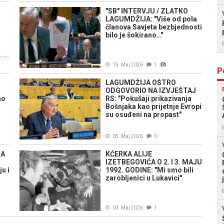
"SB" INTERVJU / ZLATKO
LAGUMDŽIJA: "Više od pola
članova Savjeta bezbjednosti
bilo je šokirano…"
EO)
15. Maj 2026
1
P
LAGUMDŽIJA OŠTRO
ODGOVORIO NA IZVJEŠTAJ
ao
RS: "Pokušaji prikazivanja
Bošnjaka kao prijetnje Evropi
su osuđeni na propast"
05. Maj 2026
0
RA
KĆERKA ALIJE
IZETBEGOVIĆA O 2. I 3. MAJU
u i
1992. GODINE: "Mi smo bili
zarobljenici u Lukavici"
03. Maj 2026
1