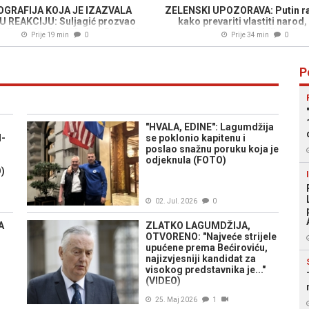
GRAFIJA KOJA JE IZAZVALA
ZELENSKI UPOZORAVA: Putin ra
 REAKCIJU: Suljagić prozvao
kako prevariti vlastiti narod
Cvijanović zbog škole u Roćeviću
provesti masovnu mobilizaciju, a
Prije 19 min
0
Prije 34 min
0
su zarobljenici iz Srebrenice bili
zatočeni, mučeni i ubijani
P
"HVALA, EDINE": Lagumdžija
N-
se poklonio kapitenu i
poslao snažnu poruku koja je
odjeknula (FOTO)
)
02. Jul. 2026
0
A
ZLATKO LAGUMDŽIJA,
OTVORENO: "Najveće strijele
upućene prema Bećiroviću,
najizvjesniji kandidat za
visokog predstavnika je..."
(VIDEO)
25. Maj 2026
1