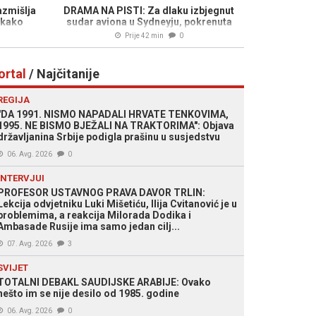
zmišlja
DRAMA NA PISTI: Za dlaku izbjegnut
, kako
sudar aviona u Sydneyju, pokrenuta
 da je...
istraga (VIDEO)
Prije 42 min
0
ortal
/ Najčitanije
REGIJA
"DA 1991. NISMO NAPADALI HRVATE TENKOVIMA,
1995. NE BISMO BJEŽALI NA TRAKTORIMA": Objava
državljanina Srbije podigla prašinu u susjedstvu
06. Avg. 2026
0
INTERVJUI
PROFESOR USTAVNOG PRAVA DAVOR TRLIN:
Lekcija odvjetniku Luki Mišetiću, Ilija Cvitanović je u
problemima, a reakcija Milorada Dodika i
Ambasade Rusije ima samo jedan cilj...
07. Avg. 2026
3
SVIJET
TOTALNI DEBAKL SAUDIJSKE ARABIJE: Ovako
nešto im se nije desilo od 1985. godine
06. Avg. 2026
0