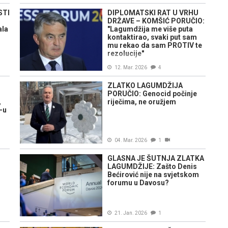
STI
DIPLOMATSKI RAT U VRHU
DRŽAVE – KOMŠIĆ PORUČIO:
ala
"Lagumdžija me više puta
kontaktirao, svaki put sam
mu rekao da sam PROTIV te
rezolucije"
12. Mar. 2026
4
ZLATKO LAGUMDŽIJA
PORUČIO: Genocid počinje
,
riječima, ne oružjem
-u
04. Mar. 2026
1
GLASNA JE ŠUTNJA ZLATKA
LAGUMDŽIJE: Zašto Denis
Bećirović nije na svjetskom
forumu u Davosu?
21. Jan. 2026
1