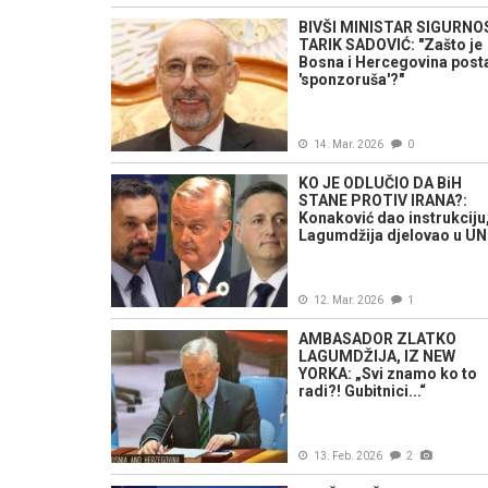
BIVŠI MINISTAR SIGURNO
TARIK SADOVIĆ: "Zašto je
Bosna i Hercegovina post
'sponzoruša'?"
14. Mar. 2026
0
KO JE ODLUČIO DA BiH
STANE PROTIV IRANA?:
Konaković dao instrukciju
Lagumdžija djelovao u UN
12. Mar. 2026
1
AMBASADOR ZLATKO
LAGUMDŽIJA, IZ NEW
YORKA: „Svi znamo ko to
radi?! Gubitnici...“
13. Feb. 2026
2