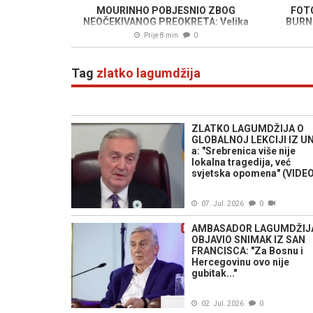
MOURINHO POBJESNIO ZBOG
FOTO
NEOČEKIVANOG PREOKRETA: Velika
BURNU
zvijezda odlazi najvećem rivalu
Željku 
Prije 8 min
0
u kojoj 
Tag
zlatko lagumdžija
ZLATKO LAGUMDŽIJA O
GLOBALNOJ LEKCIJI IZ U
a: "Srebrenica više nije
lokalna tragedija, već
svjetska opomena" (VIDEO
07. Jul. 2026
0
AMBASADOR LAGUMDŽIJ
OBJAVIO SNIMAK IZ SAN
FRANCISCA: "Za Bosnu i
Hercegovinu ovo nije
gubitak..."
02. Jul. 2026
0