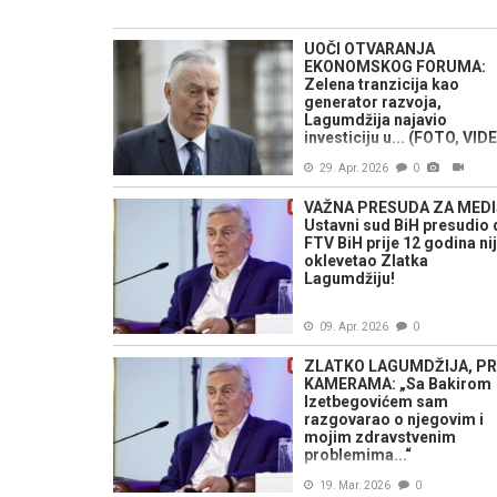
UOČI OTVARANJA
EKONOMSKOG FORUMA:
Zelena tranzicija kao
generator razvoja,
Lagumdžija najavio
investiciju u... (FOTO, VID
29. Apr. 2026
0
VAŽNA PRESUDA ZA MEDI
Ustavni sud BiH presudio 
FTV BiH prije 12 godina ni
oklevetao Zlatka
Lagumdžiju!
09. Apr. 2026
0
ZLATKO LAGUMDŽIJA, P
KAMERAMA: „Sa Bakirom
Izetbegovićem sam
razgovarao o njegovim i
mojim zdravstvenim
problemima...“
19. Mar. 2026
0