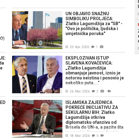
UN OBJAVIO SNAŽNU
SIMBOLIKU PROLJEĆA:
Zlatko Lagumdžija za "SB" -
"Ovo je politička, ljudska i
umjetnička poruka"
EO)
20. Apr. 2026
1
JE:
EKSPLOZIVAN ISTUP
da
SLAVENA KOVAČEVIĆA:
je
„Zlatko Lagumdžija
obmanjuje javnost, iznio je
notornu neistinu i ponovio je
nekoliko puta....“
26. Mar. 2026
2
RED
ISLAMSKA ZAJEDNICA
POKREĆE INICIJATIVU ZA
SEKULARNU BIH: Zlatko
Lagumdžija otkriva
diplomatsku ofanzivu od
Brisela do UN-a, a pazite šta
je poručio Draganu Čoviću
18. Mar. 2026
0
(VIDEO)