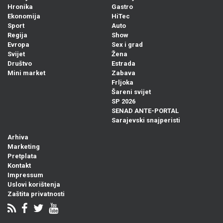
Hronika
Gastro
Ekonomija
HiTec
Sport
Auto
Regija
Show
Evropa
Sex i grad
Svijet
Žena
Društvo
Estrada
Mini market
Zabava
Frljoka
Šareni svijet
SP 2026
SENAD ANTE-PORTAL
Sarajevski snajperisti
Arhiva
Marketing
Pretplata
Kontakt
Impressum
Uslovi korištenja
Zaštita privatnosti