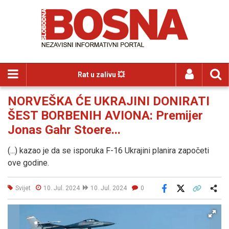
Rat u zalivu 💥
NORVEŠKA ĆE UKRAJINI DONIRATI
ŠEST BORBENIH AVIONA: Premijer
Jonas Gahr Stoere...
(...) kazao je da se isporuka F-16 Ukrajini planira započeti
ove godine.
Svijet
10. Jul. 2024
10. Jul. 2024
0
Facebook
X
Kopiraj link
Više