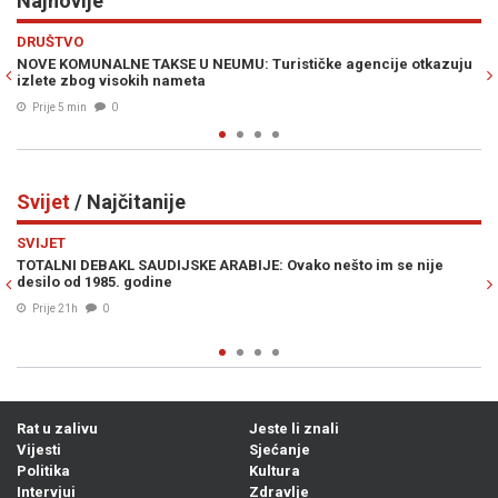
Najnovije
Previous
N
EKONOMIJA
e agencije otkazuju
OVO JE 21 BH. GRAD KOJI PRVI DOBIJA LIDL: Jedn
iznenađujuće izostavljeno
Prije 25 min
0
Svijet
/ Najčitanije
Previous
N
SVIJET
nešto im se nije
IZRAEL ZABRINUT ZBOG POBJEDE EL-SAYEDA: "Ov
Mamdanija!"
06. Avg. 2026
0
Rat u zalivu
Jeste li znali
Vijesti
Sjećanje
Politika
Kultura
Intervjui
Zdravlje