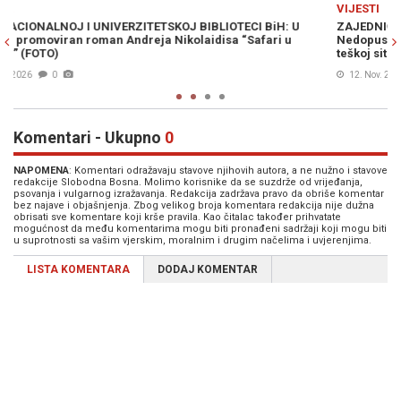
Previous
N
VIJESTI
ZAJEDNIČKA REAKCIJA UNIVERZITETSKIH PROFESORA U BiH:
Nedopustiva je neodgovornost i drskost aktualne vlasti prema
teškoj situaciji u...
12. Nov. 2024
1
Komentari - Ukupno
0
NAPOMENA
: Komentari odražavaju stavove njihovih autora, a ne nužno i stavove
redakcije Slobodna Bosna. Molimo korisnike da se suzdrže od vrijeđanja,
psovanja i vulgarnog izražavanja. Redakcija zadržava pravo da obriše komentar
bez najave i objašnjenja. Zbog velikog broja komentara redakcija nije dužna
obrisati sve komentare koji krše pravila. Kao čitalac također prihvatate
mogućnost da među komentarima mogu biti pronađeni sadržaji koji mogu biti
u suprotnosti sa vašim vjerskim, moralnim i drugim načelima i uvjerenjima.
LISTA KOMENTARA
DODAJ KOMENTAR