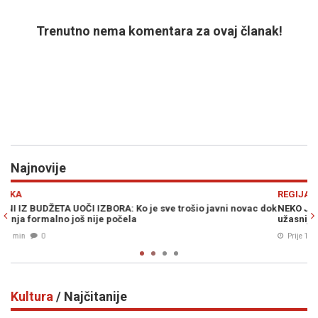
Trenutno nema komentara za ovaj članak!
Najnovije
Previous
N
REGIJA
vac dok
NEKO JE U OLUJI UBIO DEVET INVALIDA U KOLICIMA: "Ništa
užasnije nisam vidio"
Prije 15 min
0
Kultura
/ Najčitanije
Previous
N