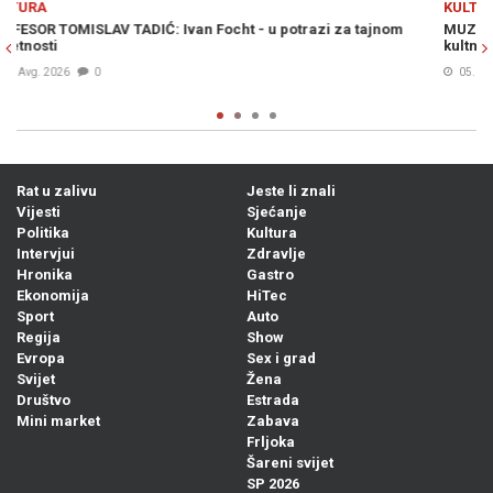
KULTURA
om
MUZIČKI DOGAĐAJ GODINE U SARAJEVU: Svi detalji o dolasku
kultnog benda The Prodigy na stadion "Grbavica"! (FOTO)
05. Avg. 2026
0
Rat u zalivu
Jeste li znali
Vijesti
Sjećanje
Politika
Kultura
Intervjui
Zdravlje
Hronika
Gastro
Ekonomija
HiTec
Sport
Auto
Regija
Show
Evropa
Sex i grad
Svijet
Žena
Društvo
Estrada
Mini market
Zabava
Frljoka
Šareni svijet
SP 2026