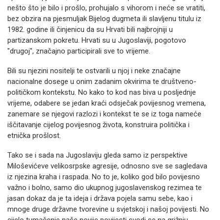
nešto što je bilo i prošlo, prohujalo s vihorom i neće se vratiti,
bez obzira na pjesmuljak Bijelog dugmeta ili slavljenu titulu iz
1982. godine ili činjenicu da su Hrvati bili najbrojniji u
partizanskom pokretu. Hrvati su u Jugoslaviji, pogotovo
"drugoj", značajno participirali sve to vrijeme.
Bili su njezini nositelji te ostvarili u njoj i neke značajne
nacionalne dosege u onim zadanim okvirima te društveno-
političkom kontekstu. No kako to kod nas biva u posljednje
vrijeme, odabere se jedan kraći odsječak povijesnog vremena,
zanemare se njegovi razlozi i kontekst te se iz toga nameće
iščitavanje cijelog povijesnog života, konstruira politička i
etnička prošlost.
Tako se i sada na Jugoslaviju gleda samo iz perspektive
Miloševićeve velikosrpske agresije, odnosno sve se sagledava
iz njezina kraha i raspada. No to je, koliko god bilo povijesno
važno i bolno, samo dio ukupnog jugoslavenskog rezimea te
jasan dokaz da je ta ideja i država pojela samu sebe, kao i
mnoge druge državne tvorevine u svjetskoj i našoj povijesti. No