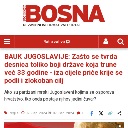
Rat u zalivu 💥
BAUK JUGOSLAVIJE: Zašto se tvrda
desnica toliko boji države koja trune
već 33 godine - iza cijele priče krije se
podli i zlokoban cilj
Ako su partizani mrski Jugoslaveni kojima se osporava
hrvatstvo, tko onda postaje njihov jedini čuvar?
Regija
07. Sep. 2024
07. Sep. 2024
1
Facebook
X
Kopiraj link
Više