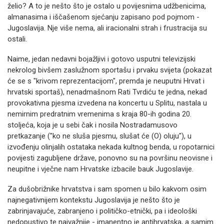
želio? A to je nešto što je ostalo u povijesnima udžbenicima,
almanasima i iščašenom sjećanju zapisano pod pojmom -
Jugoslavija. Nje više nema, ali iracionalni strah i frustracija su
ostali.
Naime, jedan nedavni bojažljivi i gotovo usputni televizijski
nekrolog bivšem zaslužnom sportašu i prvaku svijeta (pokazat
će se s "krivom reprezentacijom", premda je neuputni Hrvat i
hrvatski sportaš), nenadmašnom Rati Tvrdiću te jedna, nekad
provokativna pjesma izvedena na koncertu u Splitu, nastala u
nemirnim predratnim vremenima s kraja 80-ih godina 20.
stoljeća, koja je u sebi čak i nosila Nostradamusovo
pretkazanje ("ko ne sluša pjesmu, slušat će (O) oluju"), u
izvođenju olinjalih ostataka nekada kultnog benda, u ropotarnici
povijesti zagubljene države, ponovno su na površinu neovisne i
neupitne i vječne nam Hrvatske izbacile bauk Jugoslavije.
Za dušobrižnike hrvatstva i sam spomen u bilo kakvom osim
najnegativnijem kontekstu Jugoslavija je nešto što je
zabrinjavajuće, zabranjeno i političko-etnički, pa i ideološki
nedopustivo te najvažnije - imanentno je antihrvatska, a samim