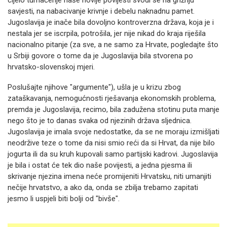
cijelo tumačenje naše novije povijesti svodi se na grižnju
savjesti, na nabacivanje krivnje i debelu naknadnu pamet.
Jugoslavija je inače bila dovoljno kontroverzna država, koja je i
nestala jer se iscrpila, potrošila, jer nije nikad do kraja riješila
nacionalno pitanje (za sve, a ne samo za Hrvate, pogledajte što
u Srbiji govore o tome da je Jugoslavija bila stvorena po
hrvatsko-slovenskoj mjeri.
Poslušajte njihove "argumente"), ušla je u krizu zbog
zataškavanja, nemogućnosti rješavanja ekonomskih problema,
premda je Jugoslavija, recimo, bila zadužena stotinu puta manje
nego što je to danas svaka od njezinih država sljednica.
Jugoslavija je imala svoje nedostatke, da se ne moraju izmišljati
neodržive teze o tome da nisi smio reći da si Hrvat, da nije bilo
jogurta ili da su kruh kupovali samo partijski kadrovi. Jugoslavija
je bila i ostat će tek dio naše povijesti, a jedna pjesma ili
skrivanje njezina imena neće promijeniti Hrvatsku, niti umanjiti
nečije hrvatstvo, a ako da, onda se zbilja trebamo zapitati
jesmo li uspjeli biti bolji od "bivše".