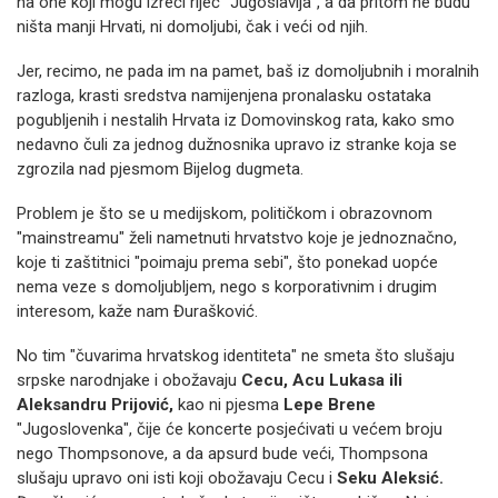
na one koji mogu izreći riječ "Jugoslavija", a da pritom ne budu
ništa manji Hrvati, ni domoljubi, čak i veći od njih.
Jer, recimo, ne pada im na pamet, baš iz domoljubnih i moralnih
razloga, krasti sredstva namijenjena pronalasku ostataka
pogubljenih i nestalih Hrvata iz Domovinskog rata, kako smo
nedavno čuli za jednog dužnosnika upravo iz stranke koja se
zgrozila nad pjesmom Bijelog dugmeta.
Problem je što se u medijskom, političkom i obrazovnom
"mainstreamu" želi nametnuti hrvatstvo koje je jednoznačno,
koje ti zaštitnici "poimaju prema sebi", što ponekad uopće
nema veze s domoljubljem, nego s korporativnim i drugim
interesom, kaže nam Đurašković.
No tim "čuvarima hrvatskog identiteta" ne smeta što slušaju
srpske narodnjake i obožavaju
Cecu, Acu Lukasa ili
Aleksandru Prijović,
kao ni pjesma
Lepe Brene
"Jugoslovenka", čije će koncerte posjećivati u većem broju
nego Thompsonove, a da apsurd bude veći, Thompsona
slušaju upravo oni isti koji obožavaju Cecu i
Seku Aleksić.