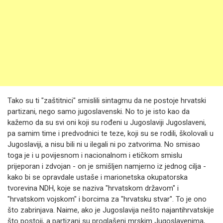
Tako su ti "zaštitnici" smislili sintagmu da ne postoje hrvatski
partizani, nego samo jugoslavenski. No to je isto kao da
kažemo da su svi oni koji su rođeni u Jugoslaviji Jugoslaveni,
pa samim time i predvodnici te teze, koji su se rodili, školovali u
Jugoslaviji, a nisu bili ni u ilegali ni po zatvorima. No smisao
toga je i u povijesnom i nacionalnom i etičkom smislu
prijeporan i zdvojan - on je smišljen namjerno iz jednog cilja -
kako bi se opravdale ustaše i marionetska okupatorska
tvorevina NDH, koje se naziva "hrvatskom državom" i
"hrvatskom vojskom" i borcima za "hrvatsku stvar". To je ono
što zabrinjava. Naime, ako je Jugoslavija nešto najantihrvatskije
što postoji, a partizani su proglašeni mrskim Jugoslavenima,