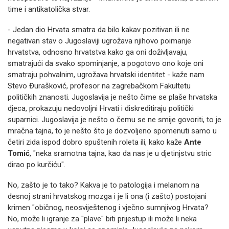
time i antikatolička stvar.
- Jedan dio Hrvata smatra da bilo kakav pozitivan ili ne
negativan stav o Jugoslaviji ugrožava njihovo poimanje
hrvatstva, odnosno hrvatstva kako ga oni doživljavaju,
smatrajući da svako spominjanje, a pogotovo ono koje oni
smatraju pohvalnim, ugrožava hrvatski identitet - kaže nam​
Stevo Đurašković, profesor na zagrebačkom Fakultetu
političkih znanosti. Jugoslavija je nešto čime se plaše hrvatska
djeca, prokazuju nedovoljni Hrvati i diskreditiraju politički
suparnici. Jugoslavija je nešto o čemu se ne smije govoriti, to je
mračna tajna, to je nešto što je dozvoljeno spomenuti samo u
četiri zida ispod dobro spuštenih roleta ili, kako kaže
Ante
Tomić
, "neka sramotna tajna, kao da nas je u djetinjstvu stric
dirao po kurčiću".
No, zašto je to tako? Kakva je to patologija i melanom na
desnoj strani hrvatskog mozga i je li ona (i zašto) postojani
krimen "običnog, neosviještenog i vječno sumnjivog Hrvata?
No, može li igranje za "plave" biti prijestup ili može li neka