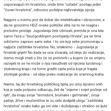
osporavajući im hrvatstvo, onda time "ustaše" postaju jedini
"čuvari hrvatstva", odnosno poželjna najhrvatskija opcija.
Najgore u svemu jest da dobar dio intelektualne i obrazovne, a
da ne govorimo HDZ-ovske političke elite na to ne reagira i
prešutno pristaje. Jugoslaviju žele izbrisati, premda je ona bila
samo faza u "tisućgodišnjem postojanju Hrvata", pa se time
odričemo zapravo sami sebe. I to oni koji sebe promoviraju u
najljuće zaštitnike hrvatstva. No, istaknimo - Jugoslavija je
hrvatski grijeh! No kada se ona stvarala, od ideje do realizacije,
nismo mogli znati u što će se pretvoriti i u kojem će se smjeru
razvijati te se ne može o njoj rasuđivati od njezina turobnog i
zlokobnog kraja i na tome graditi cijela priča koja je trajala
stotinjak godina - od ideje preko realizacije do sramnog kraha.
Naime, taj dio hrvatskog političkog tijela, po istoj špranci onih
koji je sada potpuno odbacuju, želi da "vrijeme i svijet počinje od
njih", da imaju svoje "termidore, brumaire i germinale", svoje
patnje, žrtve i mučeništva te su sebi dodijelili ulogu "zaštitnika
hrvatstva" onako kako ga oni vide i doživljavaju i strašno se ljute