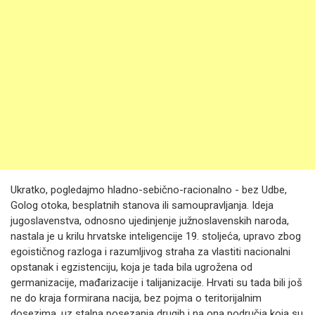
Ukratko, pogledajmo hladno-sebično-racionalno - bez Udbe,
Golog otoka, besplatnih stanova ili samoupravljanja. Ideja
jugoslavenstva, odnosno ujedinjenje južnoslavenskih naroda,
nastala je u krilu hrvatske inteligencije 19. stoljeća, upravo zbog
egoističnog razloga i razumljivog straha za vlastiti nacionalni
opstanak i egzistenciju, koja je tada bila ugrožena od
germanizacije, mađarizacije i talijanizacije. Hrvati su tada bili još
ne do kraja formirana nacija, bez pojma o teritorijalnim
dosezima, uz stalna posezanja drugih i na ona područja koja su