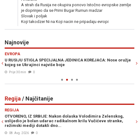
A strah da Rusija ne okupira ponovo Istočno evropske zemlje
je doprinjeo da se Primi Bugar Rumun madzar
Slovak i poljak
Koji takodzer Ni na Koji nacin ne pripadaju evropi
Najnovije
Previous
N
EVROPA
E
da
U RUSIJU STIGLA SPECIJALNA JEDINICA KOREJACA: Nose oružje
D
kojeg se Ukrajinci najviše boje
go
Prije 30 min
0
Regija
/ Najčitanije
Previous
N
REGIJA
R
OTVORENO, IZ SRBIJE: Nakon dolaska Volodimira Zelenskog,
D
uslijedio je bolan udarac radikalnom krilu Vučićeve stranke,
Ad
režimski mediji dotakli dno...
od
08. Avg. 2026
0