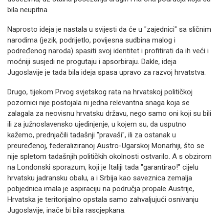
bila neupitna.
Naprosto ideja je nastala u svijesti da će u "zajednici" sa sličnim
narodima (jezik, podrijetlo, povijesna sudbina malog i
podređenog naroda) spasiti svoj identitet i profitirati da ih veći i
moćniji susjedi ne progutaju i apsorbiraju. Dakle, ideja
Jugoslavije je tada bila ideja spasa upravo za razvoj hrvatstva.
Drugo, tijekom Prvog svjetskog rata na hrvatskoj političkoj
pozornici nije postojala ni jedna relevantna snaga koja se
zalagala za neovisnu hrvatsku državu, nego samo oni koji su bili
ili za južnoslavensko ujedinjenje, u kojem su, da usputno
kažemo, prednjačili tadašnji "pravaši", ili za ostanak u
preuređenoj, federaliziranoj Austro-Ugarskoj Monarhiji, što se
nije spletom tadašnjih političkih okolnosti ostvarilo. A s obzirom
na Londonski sporazum, koji je Italiji tada "garantirao!" cijelu
hrvatsku jadransku obalu, a i Srbija kao saveznica zemalja
pobjednica imala je aspiraciju na područja propale Austrije,
Hrvatska je teritorijalno opstala samo zahvaljujući osnivanju
Jugoslavije, inače bi bila rascjepkana.