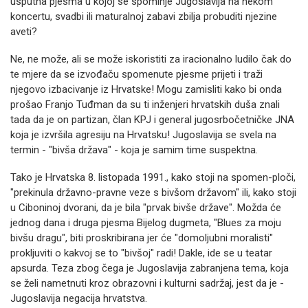
usputna pjesma u kojoj se spominje Jugoslavija na nekom
koncertu, svadbi ili maturalnoj zabavi zbilja probuditi njezine
aveti?
Ne, ne može, ali se može iskoristiti za iracionalno ludilo čak do
te mjere da se izvođaču spomenute pjesme prijeti i traži
njegovo izbacivanje iz Hrvatske! Mogu zamisliti kako bi onda
prošao Franjo Tuđman da su ti inženjeri hrvatskih duša znali
tada da je on partizan, član KPJ i general jugosrbočetničke JNA
koja je izvršila agresiju na Hrvatsku! Jugoslavija se svela na
termin - "bivša država" - koja je samim time suspektna.
Tako je Hrvatska 8. listopada 1991., kako stoji na spomen-ploči,
"prekinula državno-pravne veze s bivšom državom" ili, kako stoji
u Ciboninoj dvorani, da je bila "prvak bivše države". Možda će
jednog dana i druga pjesma Bijelog dugmeta, "Blues za moju
bivšu dragu", biti proskribirana jer će "domoljubni moralisti"
prokljuviti o kakvoj se to "bivšoj" radi! Dakle, ide se u teatar
apsurda. Teza zbog čega je Jugoslavija zabranjena tema, koja
se želi nametnuti kroz obrazovni i kulturni sadržaj, jest da je -
Jugoslavija negacija hrvatstva.