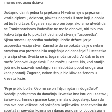
imamo neovisnu državu.
Dodajmo da niti jedna ta prijekorna Hrvatina nije s prijezirom
vratila diplomu, doktorat, plaketu, nagradu ili stan koji je dobila
od bivše države. Čega se zapravo oni boje, ako smo utvrdili da
se Frankensteinovo čudovište ne može obnoviti, niti itko ima
ikakvu želju da to pokuša? Jedna od stvari je "usporedba".
Njima smeta usporedba sadašnje i bivše države, jer je
usporedba vražja stvar. Zamislite da se pokaže da je u nekim
stvarima ova prezrena bila uspješnija od današnje!? I statistika
je vražja stvar. Svašta se iz toga može izroditi. Ali čak ni to ne
može "obnoviti Jugoslaviju", ne može ju vratiti. No, kod starijih
ljudi može izazvati nostalgiju za mladošću, poput onoga vica
kada postariji Zagorec, nakon što je bio kilav sa ženom u
krevetu, kaže:
"Prije je bilo bolše. Ovo mi se pri Titiju nigdar ni događalo!"
Nadalje, podsjetimo da današnja Hrvatska ima istu onu zastavu,
šahovnicu, himnu i granice koje je imala u Jugoslaviji, kao i da
ima sve one velikane, od političara, književnika, znanstvenika do
sportaša i pjevača, kojima se i danas ponosimo. Jugoslavija je