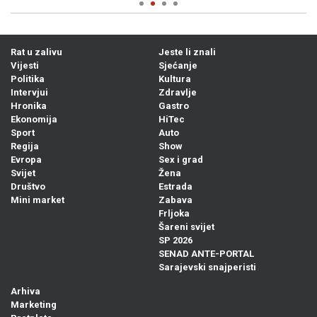
Rat u zalivu
Jeste li znali
Vijesti
Sjećanje
Politika
Kultura
Intervjui
Zdravlje
Hronika
Gastro
Ekonomija
HiTec
Sport
Auto
Regija
Show
Evropa
Sex i grad
Svijet
Žena
Društvo
Estrada
Mini market
Zabava
Frljoka
Šareni svijet
SP 2026
SENAD ANTE-PORTAL
Sarajevski snajperisti
Arhiva
Marketing