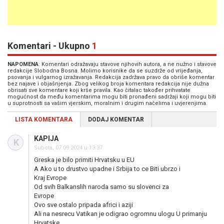
Komentari - Ukupno
1
NAPOMENA
: Komentari odražavaju stavove njihovih autora, a ne nužno i stavove
redakcije Slobodna Bosna. Molimo korisnike da se suzdrže od vrijeđanja,
psovanja i vulgarnog izražavanja. Redakcija zadržava pravo da obriše komentar
bez najave i objašnjenja. Zbog velikog broja komentara redakcija nije dužna
obrisati sve komentare koji krše pravila. Kao čitalac također prihvatate
mogućnost da među komentarima mogu biti pronađeni sadržaji koji mogu biti
u suprotnosti sa vašim vjerskim, moralnim i drugim načelima i uvjerenjima.
LISTA KOMENTARA
DODAJ KOMENTAR
KAPIJA
K
Subota, 07.09.2024 u 13:37
Greska je bilo primiti Hrvatsku u EU
A Ako u to drustvo upadne i Srbija to ce Biti ubrzo i
Kraj Evrope
Od svih Balkanslih naroda samo su slovenci za
Evrope
Ovo sve ostalo pripada africi i aziji
Ali na nesrecu Vatikan je odigrao ogromnu ulogu U primanju
Hrvatske