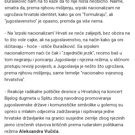
Đurašković nam na to kaže da to nije ništa neobično. Naime,
smatra da, prema njihovu mišljenju, srpski nacionalizam ne
ugrožava hrvatski identitet, kako ga oni "formuliraju", ali
"jugoslavenstvo" je opasno, premda ga više nema.
- Na ‘srpski nacionalizam‘ Hrvati se neće zalijepiti, bez obzira na
to što vole cajke, ali na jugoslavenstvo, na način kako ga oni
iščitavaju - hoće - ističe Đurašković. Sa srpskim
nacionalizmom naći će čak i "zajednički jezik", recimo baš u
tom negiranju i poricanju Jugoslavije i njezina režima, u sličnom
pristupu reviziji povijesti, a Jugoslavija je nešto što ugrožava,
prema njihovu mišljenju, same temelje "nacionalno svjesnog
hrvatstva".
- Reakcije radikalne političke desnice u Hrvatskoj na koncert
Bijelog dugmeta u Splitu zbog navodnog promoviranja
jugoslavenske države i komunističke simbolike u golemoj su
opreci s mlakim odjecima zadržavanja i ispitivanja jedne
hrvatske državljanke na granici susjedne zemlje zbog njezinih
javno izrečenih stavova kritičnih prema rudarskim politikama
režima
Aleksandra Vučića.