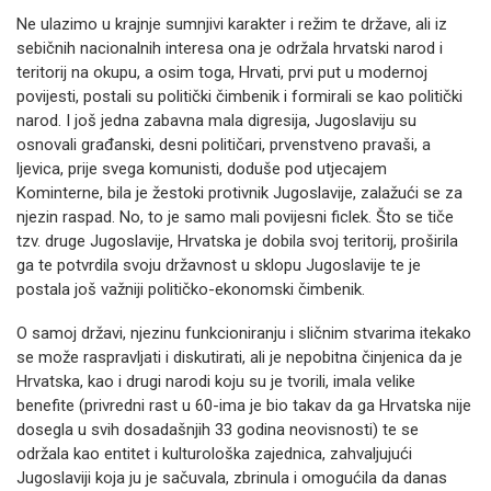
Ne ulazimo u krajnje sumnjivi karakter i režim te države, ali iz
sebičnih nacionalnih interesa ona je održala hrvatski narod i
teritorij na okupu, a osim toga, Hrvati, prvi put u modernoj
povijesti, postali su politički čimbenik i formirali se kao politički
narod. I još jedna zabavna mala digresija, Jugoslaviju su
osnovali građanski, desni političari, prvenstveno pravaši, a
ljevica, prije svega komunisti, doduše pod utjecajem
Kominterne, bila je žestoki protivnik Jugoslavije, zalažući se za
njezin raspad. No, to je samo mali povijesni ficlek. Što se tiče
tzv. druge Jugoslavije, Hrvatska je dobila svoj teritorij, proširila
ga te potvrdila svoju državnost u sklopu Jugoslavije te je
postala još važniji političko-ekonomski čimbenik.
O samoj državi, njezinu funkcioniranju i sličnim stvarima itekako
se može raspravljati i diskutirati, ali je nepobitna činjenica da je
Hrvatska, kao i drugi narodi koju su je tvorili, imala velike
benefite (privredni rast u 60-ima je bio takav da ga Hrvatska nije
dosegla u svih dosadašnjih 33 godina neovisnosti) te se
održala kao entitet i kulturološka zajednica, zahvaljujući
Jugoslaviji koja ju je sačuvala, zbrinula i omogućila da danas