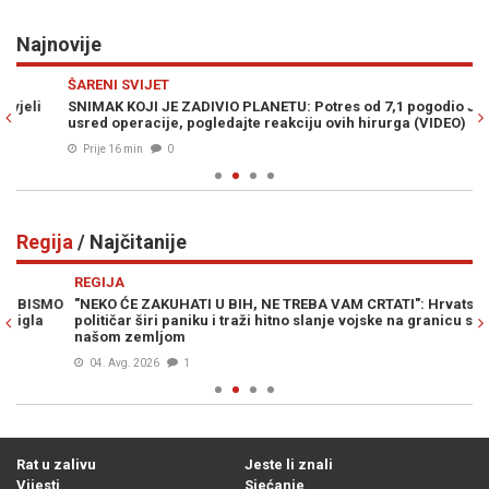
Najnovije
Previous
N
ŠARENI SVIJET
S
SNIMAK KOJI JE ZADIVIO PLANETU: Potres od 7,1 pogodio Japan
UR
usred operacije, pogledajte reakciju ovih hirurga (VIDEO)
po
Prije 16 min
0
Regija
/ Najčitanije
Previous
N
REGIJA
R
O
"NEKO ĆE ZAKUHATI U BIH, NE TREBA VAM CRTATI": Hrvatski
OD
političar širi paniku i traži hitno slanje vojske na granicu sa
Vu
našom zemljom
04. Avg. 2026
1
Rat u zalivu
Jeste li znali
Vijesti
Sjećanje