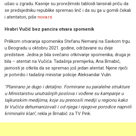
ušao u zgradu. Kasnije su prorežimski tabloidi lansirali priču da
se predsjedniku republike spremao linč i da su ga u gomili čekali
i atentatori, piše
nova.rs
Hrabri Vučić bez pancira otvara spomenik
Prilikom otvaranja spomenika Stefanu Nemanji na Savkom trgu
u Beogradu u oktobru 2021. godine, održavane su dvije
predstave. Jedna je bila svečano otkrivanje spomenika, druga je
bila – atentat na Vučića. Tadašnja premijerka, Ana Brnabić,
javnosti je otkrila da se spremao još jedan atentat. Njene riječi
je potvrdio i tadašnji ministar policije Aleksandar Vulin.
"Planirano je dugo i detaljno. Formirane su paralelne strukture
u Ministarstvu unutrašnjih poslova i vođene su kampanje u
tajkunskim medijima, koje su prenosili mediji u regionu kako
bi Vučića dehumanizovali i od njega i njegove porodice naprvili
kriminalni klan"
, rekla je Brnabić za TV Pink.