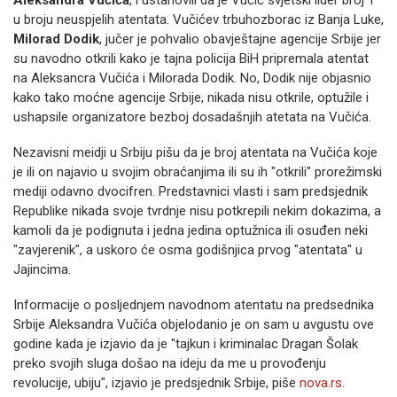
Aleksandra Vučića
, i ustanovili da je Vučić svjetski lider broj 1
u broju neuspjelih atentata. Vučićev trbuhozborac iz Banja Luke,
Milorad Dodik
, jučer je pohvalio obavještajne agencije Srbije jer
su navodno otkrili kako je tajna policija BiH pripremala atentat
na Aleksancra Vučića i Milorada Dodik. No, Dodik nije objasnio
kako tako moćne agencije Srbije, nikada nisu otkrile, optužile i
ushapsile organizatore bezboj dosadašnjih atetata na Vučića.
Nezavisni meidji u Srbiju pišu da je broj atentata na Vučića koje
je ili on najavio u svojim obraćanjima ili su ih "otkrili" prorežimski
mediji odavno dvocifren. Predstavnici vlasti i sam predsjednik
Republike nikada svoje tvrdnje nisu potkrepili nekim dokazima, a
kamoli da je podignuta i jedna jedina optužnica ili osuđen neki
"zavjerenik", a uskoro će osma godišnjica prvog "atentata" u
Jajincima.
Informacije o posljednjem navodnom atentatu na predsednika
Srbije Aleksandra Vučića objelodanio je on sam u avgustu ove
godine kada je izjavio da je "tajkun i kriminalac Dragan Šolak
preko svojih sluga došao na ideju da me u provođenju
revolucije, ubiju", izjavio je predsjednik Srbije, piše
nova.rs.