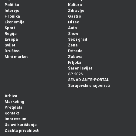
Politika
Kultura
Intervjui
Zdravlje
Hronika
Gastro
Ekonomija
HiTec
Sport
Auto
Regija
Show
Evropa
Sex i grad
Svijet
Žena
Društvo
Estrada
Mini market
Zabava
Frljoka
Šareni svijet
SP 2026
SENAD ANTE-PORTAL
Sarajevski snajperisti
Arhiva
Marketing
Pretplata
Kontakt
Impressum
Uslovi korištenja
Zaštita privatnosti