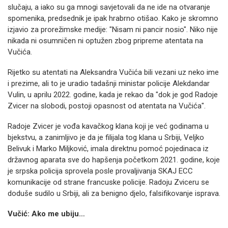
slučaju, a iako su ga mnogi savjetovali da ne ide na otvaranje
spomenika, predsednik je ipak hrabrno otišao. Kako je skromno
izjavio za prorežimske medije: "Nisam ni pancir nosio". Niko nije
nikada ni osumničen ni optužen zbog pripreme atentata na
Vučića.
Rijetko su atentati na Aleksandra Vučića bili vezani uz neko ime
i prezime, ali to je uradio tadašnji ministar policije Alekdandar
Vulin, u aprilu 2022. godine, kada je rekao da "dok je god Radoje
Zvicer na slobodi, postoji opasnost od atentata na Vučića".
Radoje Zvicer je vođa kavačkog klana koji je već godinama u
bjekstvu, a zanimljivo je da je filijala tog klana u Srbiji, Veljko
Belivuk i Marko Miljković, imala direktnu pomoć pojedinaca iz
državnog aparata sve do hapšenja početkom 2021. godine, koje
je srpska policija sprovela posle provaljivanja SKAJ ECC
komunikacije od strane francuske policije. Radoju Zviceru se
doduše sudilo u Srbiji, ali za benigno djelo, falsifikovanje isprava.
Vučić: Ako me ubiju…