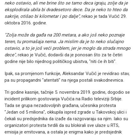
neko ostavio, ali me brine što se tamo deca igraju, zolje da je
eksplodirala ubila bi dvadesetoro dece. Da je neko to hteo da
sakrije, otišao bi kilometar i po dalje“
, rekao je tada Vućić 29.
oktobra 2016. godine.
"Zolja može da gađa na 200 metara, a ako još neko poznaje
teren, tu promašaja nema. Ja mislim da je to neko slučajno
ostavio, a to je još veći problem, jer je moglo da strada mnogo
dece"
, rekao je Vučić, dodavši da je ponosan što za te četiri
godine nije bilo nijednog političkog ubistva, "niti će ih biti".
Ipak, sa promjenom funkcije, Aleksandar Vučić je revidirao stav,
pa su propagandni "atentati" na njega postali svakodnevnica.
Tri godine kasnije, tačnije 5. novembra 2019. godine, dogodio se
incident prilikom gostovanja Vučića na Radio televiziji Srbije.
Tada se grupa nezadovoljnih građana, učesnika protesta
"Jedan od 5 miliona", okkupila ispred zgrade u Takovskoj ulici i
čekali su predsjednika da izađe da razgovaraju sa njim. Iako su
organizatori protesta tvrdili da su blokirali sve ulaze u RTS,
emisija je emitovana, a ostala je enigma kako je predsjednik