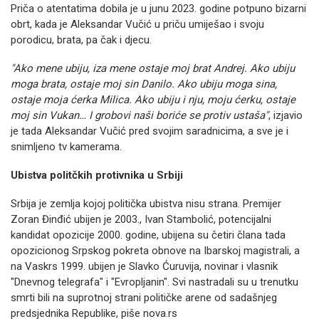
Priča o atentatima dobila je u junu 2023. godine potpuno bizarni
obrt, kada je Aleksandar Vučić u priču umiješao i svoju
porodicu, brata, pa čak i djecu.
"Ako mene ubiju, iza mene ostaje moj brat Andrej. Ako ubiju
moga brata, ostaje moj sin Danilo. Ako ubiju moga sina,
ostaje moja ćerka Milica. Ako ubiju i nju, moju ćerku, ostaje
moj sin Vukan… I grobovi naši boriće se protiv ustaša"
, izjavio
je tada Aleksandar Vučić pred svojim saradnicima, a sve je i
snimljeno tv kamerama.
Ubistva politčkih protivnika u Srbiji
Srbija je zemlja kojoj politička ubistva nisu strana. Premijer
Zoran Đinđić ubijen je 2003., Ivan Stambolić, potencijalni
kandidat opozicije 2000. godine, ubijena su četiri člana tada
opozicionog Srpskog pokreta obnove na Ibarskoj magistrali, a
na Vaskrs 1999. ubijen je Slavko Ćuruvija, novinar i vlasnik
"Dnevnog telegrafa" i "Evropljanin". Svi nastradali su u trenutku
smrti bili na suprotnoj strani političke arene od sadašnjeg
predsjednika Republike, piše nova.rs