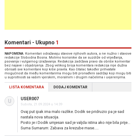
Komentari - Ukupno
1
NAPOMENA
: Komentari odražavaju stavove njihovih autora, a ne nužno i stavove
redakcije Slobodna Bosna. Molimo korisnike da se suzdrže od vrijeđanja,
psovanja i vulgarnog izražavanja. Redakcija zadržava pravo da obriše komentar
bez najave i objašnjenja. Zbog velikog broja komentara redakcija nije dužna
obrisati sve komentare koji krše pravila. Kao čitalac također prihvatate
mogućnost da među komentarima mogu biti pronađeni sadržaji koji mogu biti
u suprotnosti sa vašim vjerskim, moralnim i drugim načelima i uvjerenjima.
LISTA KOMENTARA
DODAJ KOMENTAR
USER007
U
Subota, 21.09.2024 u 14:39
Ovaj put ipak ima malo razlike. Dodik se pridruzio pa je sad
nastala nova situacija.
Posto je i Dodik umjesan sad je valjda istina ako nije bila prije...
Suma Sumarum: Zabava za krezube mase.....