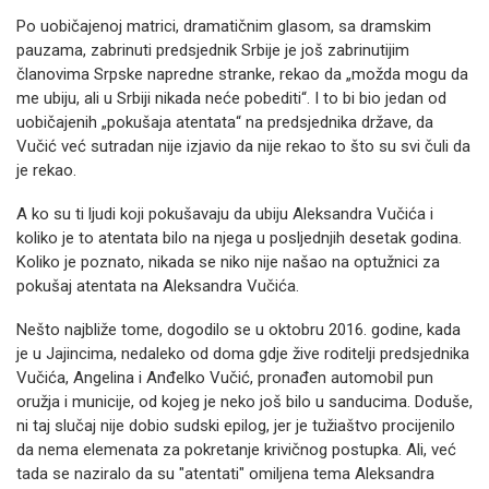
Po uobičajenoj matrici, dramatičnim glasom, sa dramskim
pauzama, zabrinuti predsjednik Srbije je još zabrinutijim
članovima Srpske napredne stranke, rekao da „možda mogu da
me ubiju, ali u Srbiji nikada neće pobediti“. I to bi bio jedan od
uobičajenih „pokušaja atentata“ na predsjednika države, da
Vučić već sutradan nije izjavio da nije rekao to što su svi čuli da
je rekao.
A ko su ti ljudi koji pokušavaju da ubiju Aleksandra Vučića i
koliko je to atentata bilo na njega u posljednjih desetak godina.
Koliko je poznato, nikada se niko nije našao na optužnici za
pokušaj atentata na Aleksandra Vučića.
Nešto najbliže tome, dogodilo se u oktobru 2016. godine, kada
je u Jajincima, nedaleko od doma gdje žive roditelji predsjednika
Vučića, Angelina i Anđelko Vučić, pronađen automobil pun
oružja i municije, od kojeg je neko još bilo u sanducima. Doduše,
ni taj slučaj nije dobio sudski epilog, jer je tužiaštvo procijenilo
da nema elemenata za pokretanje krivičnog postupka. Ali, već
tada se naziralo da su "atentati" omiljena tema Aleksandra