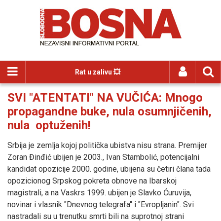
Rat u zalivu 💥
SVI "ATENTATI" NA VUČIĆA: Mnogo
propagandne buke, nula osumnjičenih,
nula optuženih!
Srbija je zemlja kojoj politička ubistva nisu strana. Premijer
Zoran Đinđić ubijen je 2003., Ivan Stambolić, potencijalni
kandidat opozicije 2000. godine, ubijena su četiri člana tada
opozicionog Srpskog pokreta obnove na Ibarskoj
magistrali, a na Vaskrs 1999. ubijen je Slavko Ćuruvija,
novinar i vlasnik "Dnevnog telegrafa" i "Evropljanin". Svi
nastradali su u trenutku smrti bili na suprotnoj strani