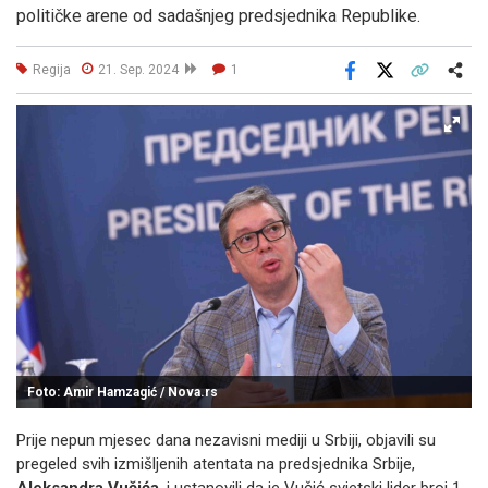
političke arene od sadašnjeg predsjednika Republike.
Regija
21. Sep. 2024
1
Facebook
X
Kopiraj link
Više
Foto: Amir Hamzagić / Nova.rs
Prije nepun mjesec dana nezavisni mediji u Srbiji, objavili su
pregeled svih izmišljenih atentata na predsjednika Srbije,