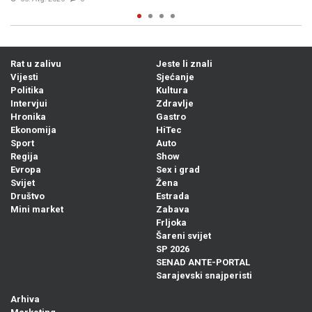
Rat u zalivu
Jeste li znali
Vijesti
Sjećanje
Politika
Kultura
Intervjui
Zdravlje
Hronika
Gastro
Ekonomija
HiTec
Sport
Auto
Regija
Show
Evropa
Sex i grad
Svijet
Žena
Društvo
Estrada
Mini market
Zabava
Frljoka
Šareni svijet
SP 2026
SENAD ANTE-PORTAL
Sarajevski snajperisti
Arhiva