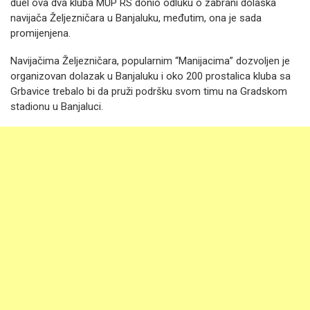
duel ova dva kluba MUP RS donio odluku o zabrani dolaska
navijača Željezničara u Banjaluku, međutim, ona je sada
promijenjena.
Navijačima Željezničara, popularnim “Manijacima” dozvoljen je
organizovan dolazak u Banjaluku i oko 200 prostalica kluba sa
Grbavice trebalo bi da pruži podršku svom timu na Gradskom
stadionu u Banjaluci.