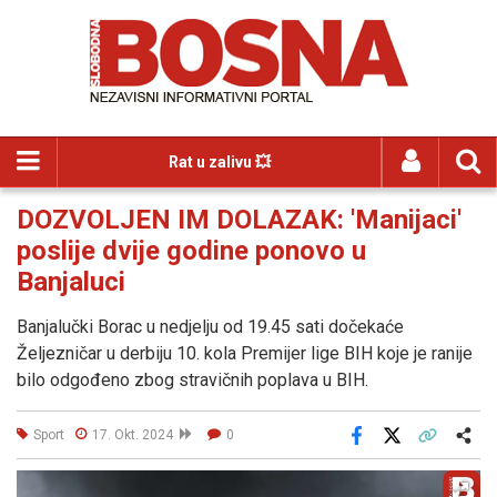
Rat u zalivu 💥
DOZVOLJEN IM DOLAZAK: 'Manijaci'
poslije dvije godine ponovo u
Banjaluci
Banjalučki Borac u nedjelju od 19.45 sati dočekaće
Željezničar u derbiju 10. kola Premijer lige BIH koje je ranije
bilo odgođeno zbog stravičnih poplava u BIH.
Sport
17. Okt. 2024
0
Facebook
X
Kopiraj link
Više