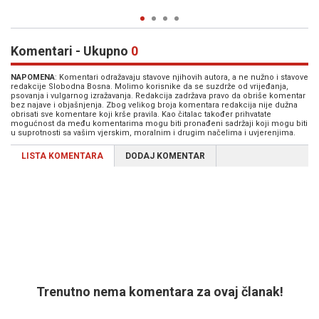
25. Sep. 2024
0
Komentari - Ukupno
0
NAPOMENA
: Komentari odražavaju stavove njihovih autora, a ne nužno i stavove
redakcije Slobodna Bosna. Molimo korisnike da se suzdrže od vrijeđanja,
psovanja i vulgarnog izražavanja. Redakcija zadržava pravo da obriše komentar
bez najave i objašnjenja. Zbog velikog broja komentara redakcija nije dužna
obrisati sve komentare koji krše pravila. Kao čitalac također prihvatate
mogućnost da među komentarima mogu biti pronađeni sadržaji koji mogu biti
u suprotnosti sa vašim vjerskim, moralnim i drugim načelima i uvjerenjima.
LISTA KOMENTARA
DODAJ KOMENTAR
Trenutno nema komentara za ovaj članak!