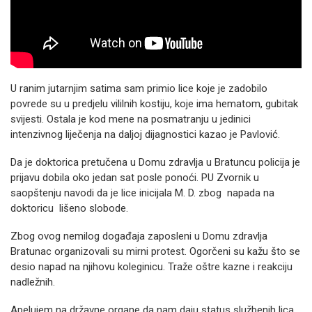
U ranim jutarnjim satima sam primio lice koje je zadobilo
povrede su u predjelu vililnih kostiju, koje ima hematom, gubitak
svijesti. Ostala je kod mene na posmatranju u jedinici
intenzivnog liječenja na daljoj dijagnostici kazao je Pavlović.
Da je doktorica pretučena u Domu zdravlja u Bratuncu policija je
prijavu dobila oko jedan sat posle ponoći. PU Zvornik u
saopštenju navodi da je lice inicijala M. D. zbog napada na
doktoricu lišeno slobode.
Zbog ovog nemilog događaja zaposleni u Domu zdravlja
Bratunac organizovali su mirni protest. Ogorčeni su kažu što se
desio napad na njihovu koleginicu. Traže oštre kazne i reakciju
nadležnih.
Apelujem na državne organe da nam daju status službenih lica