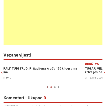
Vezane vijesti
Previous
N
DRUŠTVO
TUGA U VELJACIMA: Nakon 33 godine ukopan Kajtaz Salkić, dvije
žrtve još bez imena
12. Maj 2026
0
Komentari - Ukupno
0