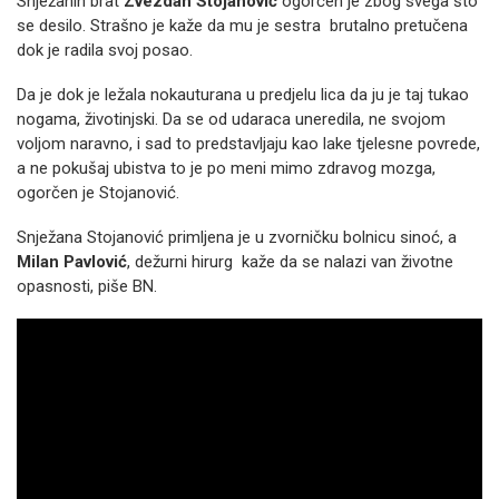
Snježanin brat
Zvezdan Stojanović
ogorčen je zbog svega što
se desilo. Strašno je kaže da mu je sestra brutalno pretučena
dok je radila svoj posao.
Da je dok je ležala nokauturana u predjelu lica da ju je taj tukao
nogama, životinjski. Da se od udaraca uneredila, ne svojom
voljom naravno, i sad to predstavljaju kao lake tjelesne povrede,
a ne pokušaj ubistva to je po meni mimo zdravog mozga,
ogorčen je Stojanović.
Snježana Stojanović primljena je u zvorničku bolnicu sinoć, a
Milan Pavlović
, dežurni hirurg kaže da se nalazi van životne
opasnosti, piše BN.