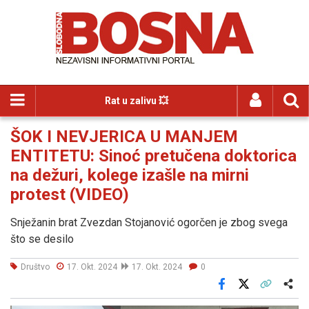
Rat u zalivu 💥
ŠOK I NEVJERICA U MANJEM
ENTITETU: Sinoć pretučena doktorica
na dežuri, kolege izašle na mirni
protest (VIDEO)
Snježanin brat Zvezdan Stojanović ogorčen je zbog svega
što se desilo
Društvo
17. Okt. 2024
17. Okt. 2024
0
Facebook
X
Kopiraj link
Više