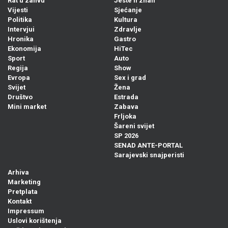
Rat u zalivu
Jeste li znali
Vijesti
Sjećanje
Politika
Kultura
Intervjui
Zdravlje
Hronika
Gastro
Ekonomija
HiTec
Sport
Auto
Regija
Show
Evropa
Sex i grad
Svijet
Žena
Društvo
Estrada
Mini market
Zabava
Frljoka
Šareni svijet
SP 2026
SENAD ANTE-PORTAL
Sarajevski snajperisti
Arhiva
Marketing
Pretplata
Kontakt
Impressum
Uslovi korištenja