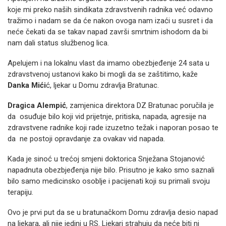
koje mi preko naših sindikata zdravstvenih radnika već odavno
tražimo i nadam se da će nakon ovoga nam izaći u susret i da
neće čekati da se takav napad završi smrtnim ishodom da bi
nam dali status službenog lica.
Apelujem i na lokalnu vlast da imamo obezbjeđenje 24 sata u
zdravstvenoj ustanovi kako bi mogli da se zaštitimo, kaže
Danka Mići
ć, ljekar u Domu zdravlja Bratunac.
Dragica Alempić
, zamjenica direktora DZ Bratunac poručila je
da osuđuje bilo koji vid prijetnje, pritiska, napada, agresije na
zdravstvene radnike koji rade izuzetno težak i naporan posao te
da ne postoji opravdanje za ovakav vid napada.
Kada je sinoć u trećoj smjeni doktorica Snježana Stojanović
napadnuta obezbjeđenja nije bilo. Prisutno je kako smo saznali
bilo samo medicinsko osoblje i pacijenati koji su primali svoju
terapiju.
Ovo je prvi put da se u bratunačkom Domu zdravlja desio napad
na ljekara, ali nije jedini u RS. Ljekari strahuju da neće biti ni