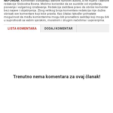
NAPOMENA
: Komentari odražavaju stavove njihovih autora, a ne nužno i stavove
redakcije Slobodna Bosna. Molimo korisnike da se suzdrže od vrijeđanja,
psovanja i vulgarnog izražavanja. Redakcija zadržava pravo da obriše komentar
bez najave i objašnjenja. Zbog velikog broja komentara redakcija nije dužna
obrisati sve komentare koji krše pravila. Kao čitalac također prihvatate
mogućnost da među komentarima mogu biti pronađeni sadržaji koji mogu biti
u suprotnosti sa vašim vjerskim, moralnim i drugim načelima i uvjerenjima.
LISTA KOMENTARA
DODAJ KOMENTAR
Trenutno nema komentara za ovaj članak!