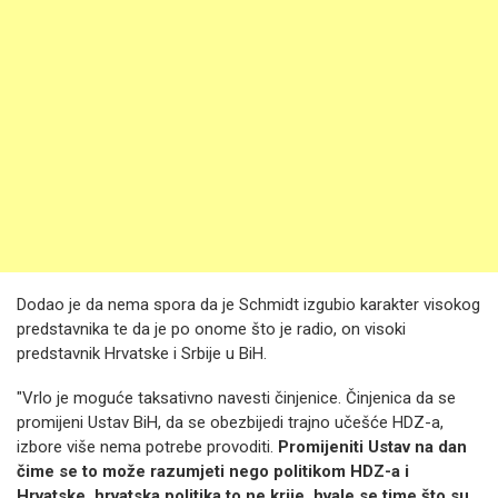
Dodao je da nema spora da je Schmidt izgubio karakter visokog
predstavnika te da je po onome što je radio, on visoki
predstavnik Hrvatske i Srbije u BiH.
"Vrlo je moguće taksativno navesti činjenice. Činjenica da se
promijeni Ustav BiH, da se obezbijedi trajno učešće HDZ-a,
izbore više nema potrebe provoditi.
Promijeniti Ustav na dan
čime se to može razumjeti nego politikom HDZ-a i
Hrvatske, hrvatska politika to ne krije, hvale se time što su