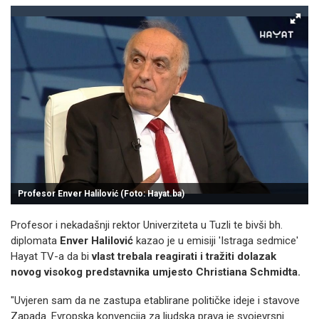
Profesor Enver Halilović (Foto: Hayat.ba)
Profesor i nekadašnji rektor Univerziteta u Tuzli te bivši bh.
diplomata
Enver Halilović
kazao je u emisiji 'Istraga sedmice'
Hayat TV-a da bi
vlast trebala reagirati i tražiti dolazak
novog visokog predstavnika umjesto Christiana Schmidta.
"Uvjeren sam da ne zastupa etablirane političke ideje i stavove
Zapada. Evropska konvencija za ljudska prava je svojevrsni