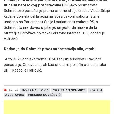
uticajni na visokog predstavnika BiH
. Ako posmatrate
Schmidtovo ponašanje prema onome što je uradila Vlada Srbije
kada je donijela deklaraciju na 'svesrpskom saboru', šta je
urađeno na Parlamentu Srbije i parlamentu entiteta RS, a
Schmidt to nije doveo u pitanje, umjesto da napiše da ta
strategija ugrožava političke i državne interese BiH", dodao je
Halilović.
Dodao je da Schmidt pravu suprotstavlja silu, strah.
"A to je 'Životinjska farma'. Civilizacijski sunovrat u takvom
ponašanju. On uvodi strah kao unutarnji politički odnos unutar
BiH", kazao je Halilović.
Tagovi:
ENVER HALILOVIĆ
CHRISTIAN SCHMIDT
HDZ BIH
AVDO AVDIĆ
PRESUDA KOVAČEVIĆ