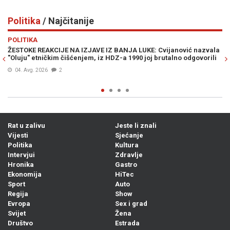
Politika
/ Najčitanije
Previous
N
POLITIKA
ć nazvala
BURNO U ŠIROKOM BRIJEGU: Čović pred samo obilježavanje
dgovorili
"Oluje" udario rampu Lučiću
05. Avg. 2026
0
Rat u zalivu
Jeste li znali
Vijesti
Sjećanje
Politika
Kultura
Intervjui
Zdravlje
Hronika
Gastro
Ekonomija
HiTec
Sport
Auto
Regija
Show
Evropa
Sex i grad
Svijet
Žena
Društvo
Estrada