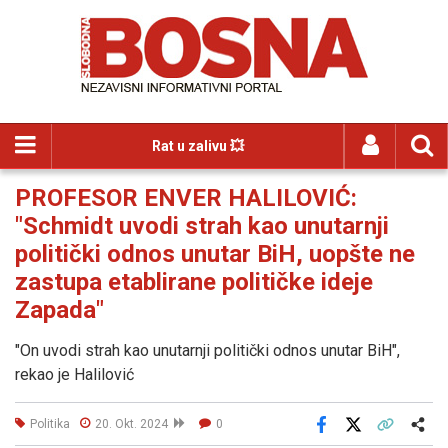
Rat u zalivu 💥
PROFESOR ENVER HALILOVIĆ:
"Schmidt uvodi strah kao unutarnji
politički odnos unutar BiH, uopšte ne
zastupa etablirane političke ideje
Zapada"
"On uvodi strah kao unutarnji politički odnos unutar BiH",
rekao je Halilović
Politika
20. Okt. 2024
0
Facebook
X
Kopiraj link
Više