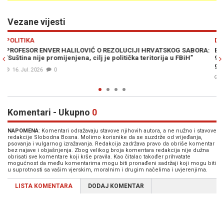
Vezane vijesti
Previous
N
DRUŠTVO
SABORA:
BIVŠI REKTOR UNIVERZITETA U TUZLI ENVER HALILOVIĆ NA K
iH"
99 GOVORIO O ZANIMLJIVOJ TEMI: "Kako zaustaviti budale i
glupane?“ (FOTO)
18. Jan. 2026
0
Komentari - Ukupno
0
NAPOMENA
: Komentari odražavaju stavove njihovih autora, a ne nužno i stavove
redakcije Slobodna Bosna. Molimo korisnike da se suzdrže od vrijeđanja,
psovanja i vulgarnog izražavanja. Redakcija zadržava pravo da obriše komentar
bez najave i objašnjenja. Zbog velikog broja komentara redakcija nije dužna
obrisati sve komentare koji krše pravila. Kao čitalac također prihvatate
mogućnost da među komentarima mogu biti pronađeni sadržaji koji mogu biti
u suprotnosti sa vašim vjerskim, moralnim i drugim načelima i uvjerenjima.
LISTA KOMENTARA
DODAJ KOMENTAR