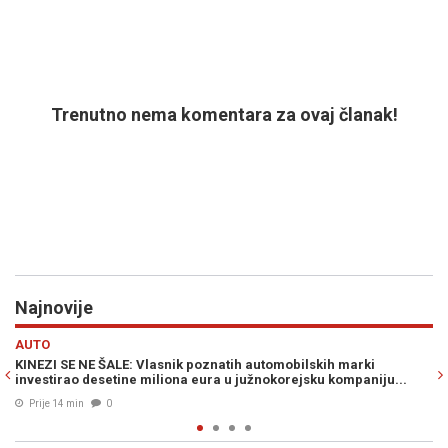
Trenutno nema komentara za ovaj članak!
Najnovije
Previous
N
HRONIKA
i
"DOBRO JE ZATRESLO; KAO EKSPLOZIJA...": Zemljotres uznem
iju...
građane u susjedstvu...
Prije 33 min
0