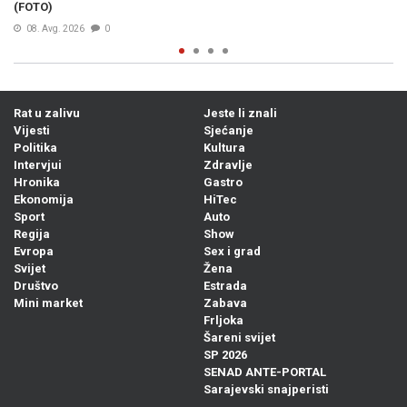
07. Avg. 2026
0
Rat u zalivu
Jeste li znali
Vijesti
Sjećanje
Politika
Kultura
Intervjui
Zdravlje
Hronika
Gastro
Ekonomija
HiTec
Sport
Auto
Regija
Show
Evropa
Sex i grad
Svijet
Žena
Društvo
Estrada
Mini market
Zabava
Frljoka
Šareni svijet
SP 2026
SENAD ANTE-PORTAL
Sarajevski snajperisti