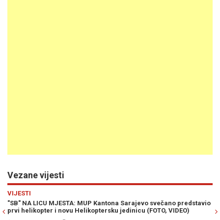
Vezane vijesti
Previous
N
HRONIKA
 Sarajevo svečano predstavio
POJAČANE KONTROLE U SARAJEVU: Policij
u jedinicu (FOTO, VIDEO)
kazni