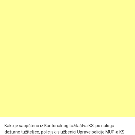
Kako je saopšteno iz Kantonalnog tužilaštva KS, po nalogu
dežurne tužiteljice, policijski službenici Uprave policije MUP-a KS