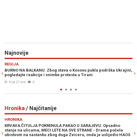
Najnovije
Previous
N
VIJESTI
 Kosovu pukla podrška Ukrajini,
CIK BiH RASPISAO OGLAS KOJI SVE ZA
esta u Tirani
novčana naknada za rad na izborima, 
Prije 32 min
0
Hronika
/ Najčitanije
Previous
N
HRONIKA
KAO U SARAJEVU: Opsadno
POTVRĐENA OPTUŽNICA PROTIV SLUŽBE
A SVE STRANE - Drama počela
knjižila uplate i oštetila državu za 18
Zviceru, onda je uslijedio HAOS