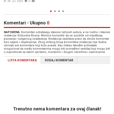
25. Jul. 2026
0
Komentari - Ukupno
0
NAPOMENA
: Komentari odražavaju stavove njihovih autora, a ne nužno i stavove
redakcije Slobodna Bosna. Molimo korisnike da se suzdrže od vrijeđanja,
psovanja i vulgarnog izražavanja. Redakcija zadržava pravo da obriše komentar
bez najave i objašnjenja. Zbog velikog broja komentara redakcija nije dužna
obrisati sve komentare koji krše pravila. Kao čitalac također prihvatate
mogućnost da među komentarima mogu biti pronađeni sadržaji koji mogu biti
u suprotnosti sa vašim vjerskim, moralnim i drugim načelima i uvjerenjima.
LISTA KOMENTARA
DODAJ KOMENTAR
Trenutno nema komentara za ovaj članak!