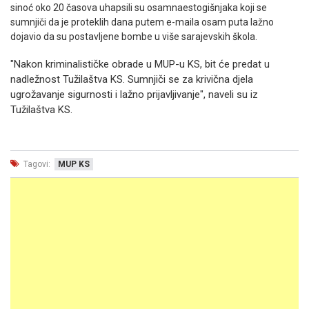
sinoć oko 20 časova uhapsili su osamnaestogišnjaka koji se
sumnjiči da je proteklih dana putem e-maila osam puta lažno
dojavio da su postavljene bombe u više sarajevskih škola.
"Nakon kriminalističke obrade u MUP-u KS, bit će predat u
nadležnost Tužilaštva KS. Sumnjiči se za krivična djela
ugrožavanje sigurnosti i lažno prijavljivanje", naveli su iz
Tužilaštva KS.
Tagovi:
MUP KS