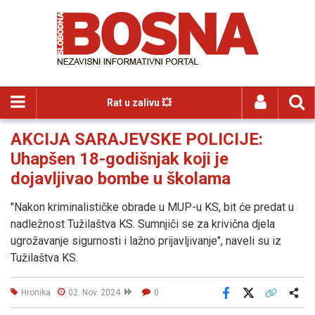
Rat u zalivu 💥
AKCIJA SARAJEVSKE POLICIJE:
Uhapšen 18-godišnjak koji je
dojavljivao bombe u školama
"Nakon kriminalističke obrade u MUP-u KS, bit će predat u
nadležnost Tužilaštva KS. Sumnjiči se za krivična djela
ugrožavanje sigurnosti i lažno prijavljivanje", naveli su iz
Tužilaštva KS.
Hronika
02. Nov. 2024
0
Facebook
X
Kopiraj link
Više