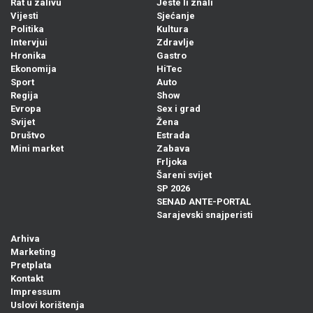
Rat u zalivu
Jeste li znali
Vijesti
Sjećanje
Politika
Kultura
Intervjui
Zdravlje
Hronika
Gastro
Ekonomija
HiTec
Sport
Auto
Regija
Show
Evropa
Sex i grad
Svijet
Žena
Društvo
Estrada
Mini market
Zabava
Frljoka
Šareni svijet
SP 2026
SENAD ANTE-PORTAL
Sarajevski snajperisti
Arhiva
Marketing
Pretplata
Kontakt
Impressum
Uslovi korištenja