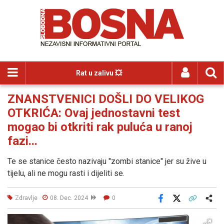
Rat u zalivu 💥
ZNANSTVENICI DOŠLI DO VELIKOG
OTKRIĆA: Ovaj jednostavni test
mogao bi otkriti rak puluća u ranoj
fazi...
Te se stanice često nazivaju "zombi stanice" jer su žive u
tijelu, ali ne mogu rasti i dijeliti se.
Zdravlje
08. Dec. 2024
0
Facebook
X
Kopiraj link
Više