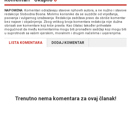
NAPOMENA
: Komentari odražavaju stavove njihovih autora, a ne nužno i stavove
redakcije Slobodna Bosna. Molimo korisnike da se suzdrže od vrijeđanja,
psovanja i vulgarnog izražavanja. Redakcija zadržava pravo da obriše komentar
bez najave i objašnjenja. Zbog velikog broja komentara redakcija nije dužna
obrisati sve komentare koji krše pravila. Kao čitalac također prihvatate
mogućnost da među komentarima mogu biti pronađeni sadržaji koji mogu biti
u suprotnosti sa vašim vjerskim, moralnim i drugim načelima i uvjerenjima.
LISTA KOMENTARA
DODAJ KOMENTAR
Trenutno nema komentara za ovaj članak!