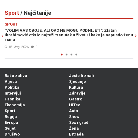
Sport
/ Najčitanije
Previous
N
SPORT
": Zlatan
LIVNJAK PRELOMIO: Otkriveno gdje Zlato Dalić nasta
ko je napustio ženu
trenersku karijeru...
06. Avg. 2026
0
Rat u zalivu
Jeste li znali
Vijesti
Sjećanje
Politika
Kultura
Intervjui
Zdravlje
Hronika
Gastro
Ekonomija
HiTec
Sport
Auto
Regija
Show
Evropa
Sex i grad
Svijet
Žena
Društvo
Estrada