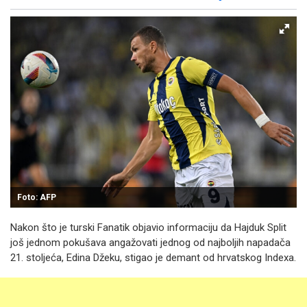
Facebook
X
Kopiraj link
Više
Foto: AFP
Nakon što je turski Fanatik objavio informaciju da Hajduk Split
još jednom pokušava angažovati jednog od najboljih napadača
21. stoljeća, Edina Džeku, stigao je demant od hrvatskog Indexa.