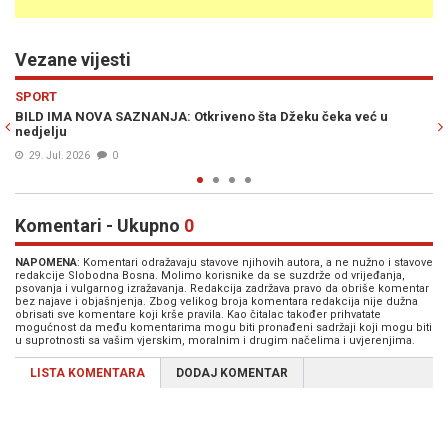
Vezane vijesti
Previous
N
SPORT
 već u
ZMAJEVI SPREMNI ZA NJEMAČKE VELIKANE: Džeko i Katić
formu pred povratak
23. Jul. 2026
0
Komentari - Ukupno
0
NAPOMENA
: Komentari odražavaju stavove njihovih autora, a ne nužno i stavove
redakcije Slobodna Bosna. Molimo korisnike da se suzdrže od vrijeđanja,
psovanja i vulgarnog izražavanja. Redakcija zadržava pravo da obriše komentar
bez najave i objašnjenja. Zbog velikog broja komentara redakcija nije dužna
obrisati sve komentare koji krše pravila. Kao čitalac također prihvatate
mogućnost da među komentarima mogu biti pronađeni sadržaji koji mogu biti
u suprotnosti sa vašim vjerskim, moralnim i drugim načelima i uvjerenjima.
LISTA KOMENTARA
DODAJ KOMENTAR