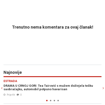
Trenutno nema komentara za ovaj članak!
Najnovije
Previous
N
POLITIKA
ivjela tešku
BAKIR IZETBEGOVIĆ SIGURAN U POBJEDU SDA: "Trojk
prekrižena, napravili su samo belaj"
Prije 5h
0