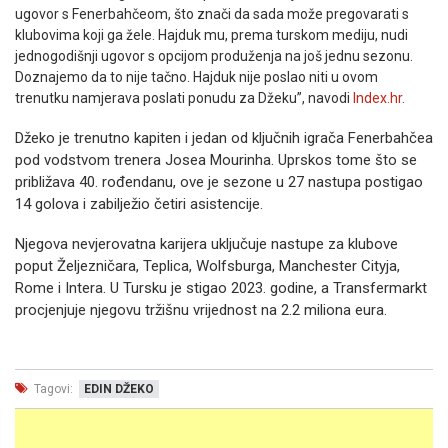
ugovor s Fenerbahčeom, što znači da sada može pregovarati s
klubovima koji ga žele. Hajduk mu, prema turskom mediju, nudi
jednogodišnji ugovor s opcijom produženja na još jednu sezonu.
Doznajemo da to nije tačno. Hajduk nije poslao niti u ovom
trenutku namjerava poslati ponudu za Džeku”, navodi
Index.hr
.
Džeko je trenutno kapiten i jedan od ključnih igrača Fenerbahčea
pod vodstvom trenera Josea Mourinha. Uprskos tome što se
približava 40. rođendanu, ove je sezone u 27 nastupa postigao
14 golova i zabilježio četiri asistencije.
Njegova nevjerovatna karijera uključuje nastupe za klubove
poput Željezničara, Teplica, Wolfsburga, Manchester Cityja,
Rome i Intera. U Tursku je stigao 2023. godine, a Transfermarkt
procjenjuje njegovu tržišnu vrijednost na 2.2 miliona eura.
Tagovi:
EDIN DŽEKO