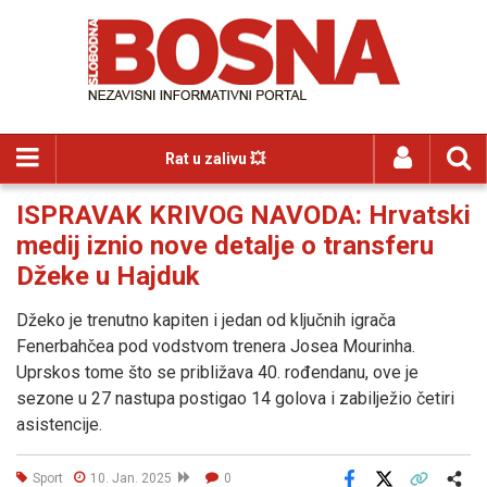
Rat u zalivu 💥
ISPRAVAK KRIVOG NAVODA: Hrvatski
medij iznio nove detalje o transferu
Džeke u Hajduk
Džeko je trenutno kapiten i jedan od ključnih igrača
Fenerbahčea pod vodstvom trenera Josea Mourinha.
Uprskos tome što se približava 40. rođendanu, ove je
sezone u 27 nastupa postigao 14 golova i zabilježio četiri
asistencije.
Sport
10. Jan. 2025
0