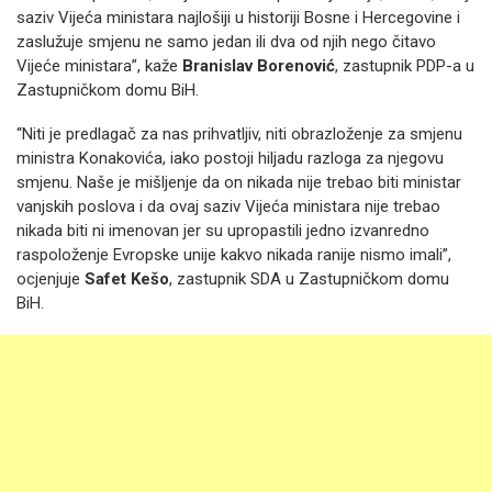
saziv Vijeća ministara najlošiji u historiji Bosne i Hercegovine i
zaslužuje smjenu ne samo jedan ili dva od njih nego čitavo
Vijeće ministara”, kaže
Branislav Borenović
, zastupnik PDP-a u
Zastupničkom domu BiH.
“Niti je predlagač za nas prihvatljiv, niti obrazloženje za smjenu
ministra Konakovića, iako postoji hiljadu razloga za njegovu
smjenu. Naše je mišljenje da on nikada nije trebao biti ministar
vanjskih poslova i da ovaj saziv Vijeća ministara nije trebao
nikada biti ni imenovan jer su upropastili jedno izvanredno
raspoloženje Evropske unije kakvo nikada ranije nismo imali”,
ocjenjuje
Safet Kešo
, zastupnik SDA u Zastupničkom domu
BiH.