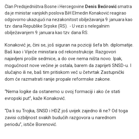
Član Predsjedništva Bosne i Hercegovine
Denis Bećirović
smatra
da je ministar vanjskih poslova BiH Elmedin Konaković reagirao
odgovorno ukazujući na nezakonitost obilježavanja 9. januara kao
tzv. dana Republike Srpske (RS). - U vezi s nelegalnim
obilježavanjem 9. januara kao tzv. dana RS.
Konaković je, čini se, još siguran na poziciji šefa bh. diplomatije.
Baš kao i Vijeće ministara od rekonstrukcije. Razgovori
najavljeni prošle sedmice, a do ove nema ništa novo. Ipak,
mogućnost nove većine je ostala, barem da zaprijeti SNSD-u. I
slučajno ili ne, baš tim pritiskom već u četvrtak Zastupnički
dom će razmatrati ranije propale reformske zakone.
“Nema logike da ostanemo u ovoj formaciji i ako će stati
evropski put”, kaže Konaković.
“Da li su Trojka, SNSD i HDZ još uvijek zajedno ili ne? Od toga
zavisi ozbiljnost svakih budućih razgovora u narednom
periodu”, ističe Borenović.