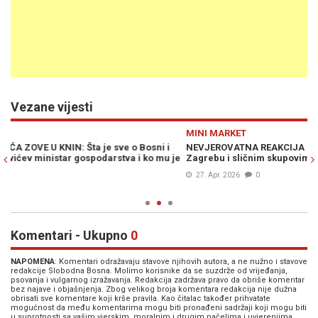
Vezane vijesti
Previous
N
MINI MARKET
D
NEVJEROVATNA REAKCIJA KONAKOVIĆEVE STRANKE: "Skupu u
BU
je
Zagrebu i sličnim skupovima daje se prevelik značaj..."
ok
27. Apr. 2026
0
Komentari - Ukupno
0
NAPOMENA
: Komentari odražavaju stavove njihovih autora, a ne nužno i stavove
redakcije Slobodna Bosna. Molimo korisnike da se suzdrže od vrijeđanja,
psovanja i vulgarnog izražavanja. Redakcija zadržava pravo da obriše komentar
bez najave i objašnjenja. Zbog velikog broja komentara redakcija nije dužna
obrisati sve komentare koji krše pravila. Kao čitalac također prihvatate
mogućnost da među komentarima mogu biti pronađeni sadržaji koji mogu biti
u suprotnosti sa vašim vjerskim, moralnim i drugim načelima i uvjerenjima.