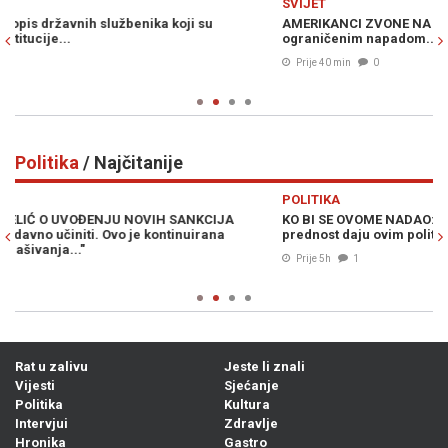
SVIJET
S
AMERIKANCI ZVONE NA UZBUNU: Putin bi mogao testirati NATO
M
ograničenim napadom...
RE
ni
Prije 40 min
0
Politika
/ Najčitanije
Previous
N
POLITIKA
PO
KO BI SE OVOME NADAO: Rezultati ankete u Republici Srpskoj
BO
prednost daju ovim političarima i strankama...
Pa
ka
Prije 5h
1
Rat u zalivu
Jeste li znali
Vijesti
Sjećanje
Politika
Kultura
Intervjui
Zdravlje
Hronika
Gastro