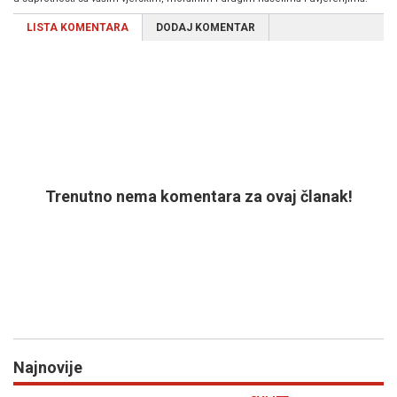
LISTA KOMENTARA
DODAJ KOMENTAR
Trenutno nema komentara za ovaj članak!
Najnovije
Previous
N