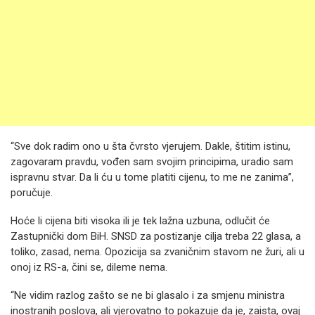
“Sve dok radim ono u šta čvrsto vjerujem. Dakle, štitim istinu,
zagovaram pravdu, vođen sam svojim principima, uradio sam
ispravnu stvar. Da li ću u tome platiti cijenu, to me ne zanima”,
poručuje.
Hoće li cijena biti visoka ili je tek lažna uzbuna, odlučit će
Zastupnički dom BiH. SNSD za postizanje cilja treba 22 glasa, a
toliko, zasad, nema. Opozicija sa zvaničnim stavom ne žuri, ali u
onoj iz RS-a, čini se, dileme nema.
“Ne vidim razlog zašto se ne bi glasalo i za smjenu ministra
inostranih poslova, ali vjerovatno to pokazuje da je, zaista, ovaj