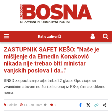
Rat u zalivu 💥
ZASTUPNIK SAFET KEŠO: "Naše je
mišljenje da Elmedin Konaković
nikada nije trebao biti ministar
vanjskih poslova i da..."
SNSD za postizanje cilja treba 22 glasa. Opozicija sa
zvaničnim stavom ne žuri, ali u onoj iz RS-a, čini se, dileme
nema.
Politika
14. Jan. 2025
0
Facebook
X
Kopiraj link
Više