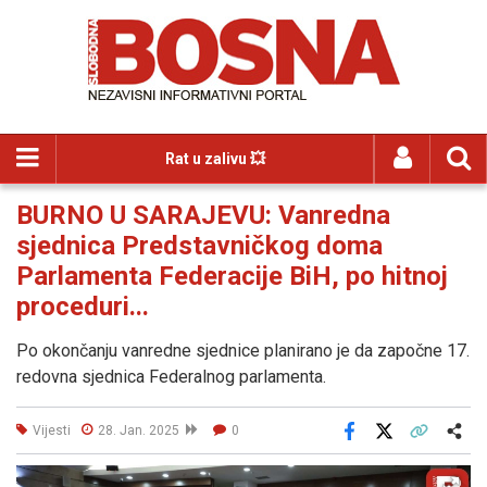
Rat u zalivu 💥
BURNO U SARAJEVU: Vanredna
sjednica Predstavničkog doma
Parlamenta Federacije BiH, po hitnoj
proceduri...
Po okončanju vanredne sjednice planirano je da započne 17.
redovna sjednica Federalnog parlamenta.
Vijesti
28. Jan. 2025
0
Facebook
X
Kopiraj link
Više