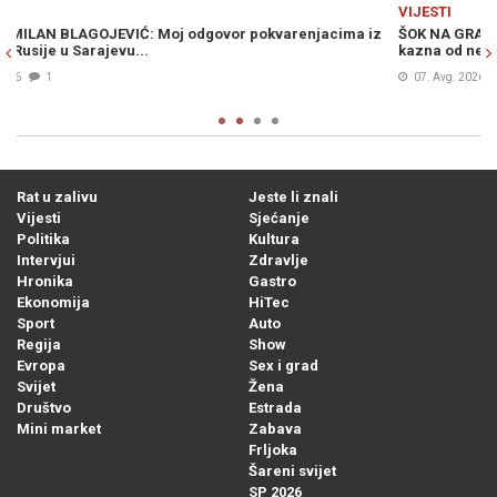
Previous
N
VIJESTI
iz
ŠOK NA GRANICI: Ponesete li ovo voće u Hrvatsku, prijeti vam
kazna od nevjerovatnih 13.000 eura
07. Avg. 2026
0
Rat u zalivu
Jeste li znali
Vijesti
Sjećanje
Politika
Kultura
Intervjui
Zdravlje
Hronika
Gastro
Ekonomija
HiTec
Sport
Auto
Regija
Show
Evropa
Sex i grad
Svijet
Žena
Društvo
Estrada
Mini market
Zabava
Frljoka
Šareni svijet
SP 2026