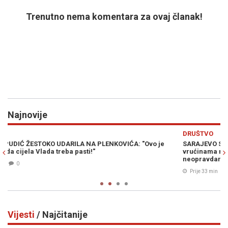
Trenutno nema komentara za ovaj članak!
Najnovije
Previous
N
DRUŠTVO
SARAJEVO SVE TOPLIJE, A STABLA NESTAJU: "Sadnju na ovakvim
vrućinama niko obrazovan ne radi", stručnjaci upozoravaju na
neopravdanu sječu
Prije 33 min
0
Vijesti
/ Najčitanije