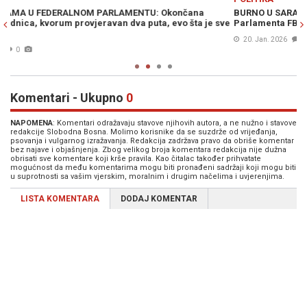
BURNO U SARAJEVU: Nastavak sjednice Predstavničkog doma
 sve
Parlamenta FBiH, slijedi glasanje...
20. Jan. 2026
0
Komentari - Ukupno
0
NAPOMENA
: Komentari odražavaju stavove njihovih autora, a ne nužno i stavove
redakcije Slobodna Bosna. Molimo korisnike da se suzdrže od vrijeđanja,
psovanja i vulgarnog izražavanja. Redakcija zadržava pravo da obriše komentar
bez najave i objašnjenja. Zbog velikog broja komentara redakcija nije dužna
obrisati sve komentare koji krše pravila. Kao čitalac također prihvatate
mogućnost da među komentarima mogu biti pronađeni sadržaji koji mogu biti
u suprotnosti sa vašim vjerskim, moralnim i drugim načelima i uvjerenjima.
LISTA KOMENTARA
DODAJ KOMENTAR