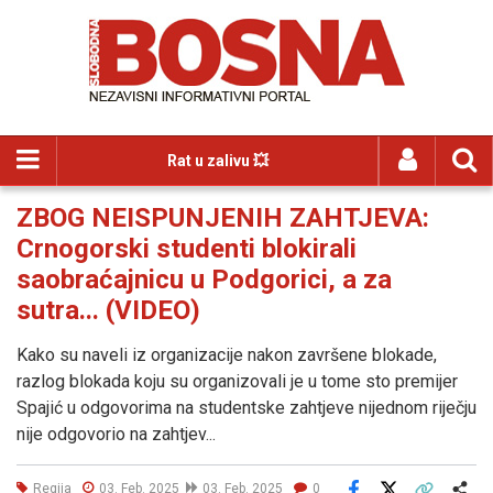
Rat u zalivu 💥
ZBOG NEISPUNJENIH ZAHTJEVA:
Crnogorski studenti blokirali
saobraćajnicu u Podgorici, a za
sutra... (VIDEO)
Kako su naveli iz organizacije nakon završene blokade,
razlog blokada koju su organizovali je u tome sto premijer
Spajić u odgovorima na studentske zahtjeve nijednom riječju
nije odgovorio na zahtjev...
Regija
03. Feb. 2025
03. Feb. 2025
0