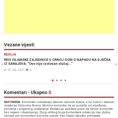
Vezane vijesti
Previous
N
REGIJA
DJEČKA
HICI SA KOSOVA ISPALJENI KA CRNOJ GORI: Hitno se oglasilo
ministarstvo vanjskih poslova
29. Sep. 2025
0
Komentari - Ukupno
0
NAPOMENA
: Komentari odražavaju stavove njihovih autora, a ne nužno i stavove
redakcije Slobodna Bosna. Molimo korisnike da se suzdrže od vrijeđanja,
psovanja i vulgarnog izražavanja. Redakcija zadržava pravo da obriše komentar
bez najave i objašnjenja. Zbog velikog broja komentara redakcija nije dužna
obrisati sve komentare koji krše pravila. Kao čitalac također prihvatate