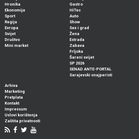
Hronika
Gastro
Ekonomija
HiTec
Sport
Auto
Regija
Show
Evropa
Sex i grad
Svijet
Žena
Društvo
Estrada
Mini market
Zabava
Frljoka
Šareni svijet
SP 2026
SENAD ANTE-PORTAL
Sarajevski snajperisti
Arhiva
Marketing
Pretplata
Kontakt
Impressum
Uslovi korištenja
Zaštita privatnosti