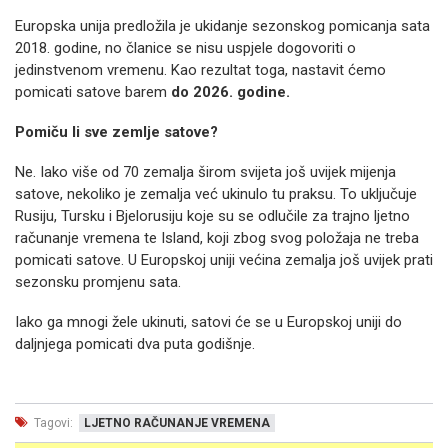
Europska unija predložila je ukidanje sezonskog pomicanja sata
2018. godine, no članice se nisu uspjele dogovoriti o
jedinstvenom vremenu. Kao rezultat toga, nastavit ćemo
pomicati satove barem
do 2026. godine.
Pomiču li sve zemlje satove?
Ne. Iako više od 70 zemalja širom svijeta još uvijek mijenja
satove, nekoliko je zemalja već ukinulo tu praksu. To uključuje
Rusiju, Tursku i Bjelorusiju koje su se odlučile za trajno ljetno
računanje vremena te Island, koji zbog svog položaja ne treba
pomicati satove. U Europskoj uniji većina zemalja još uvijek prati
sezonsku promjenu sata.
Iako ga mnogi žele ukinuti, satovi će se u Europskoj uniji do
daljnjega pomicati dva puta godišnje.
Tagovi:
LJETNO RAČUNANJE VREMENA