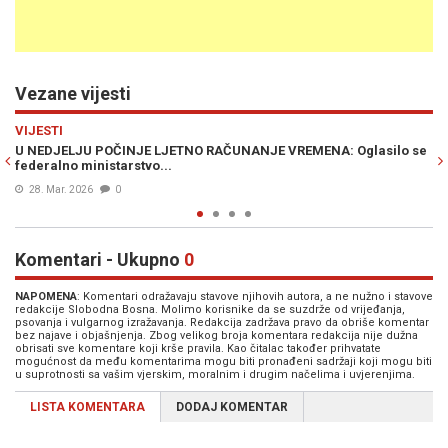
Vezane vijesti
Previous
N
JESTE LI ZNALI
Oglasilo se
SPAVAMO SAT KRAĆE, ALI...: Mnogi ne znaju zbog čega n
pomičemo kazaljke sata unaprijed...
28. Mar. 2026
1
Komentari - Ukupno
0
NAPOMENA
: Komentari odražavaju stavove njihovih autora, a ne nužno i stavove
redakcije Slobodna Bosna. Molimo korisnike da se suzdrže od vrijeđanja,
psovanja i vulgarnog izražavanja. Redakcija zadržava pravo da obriše komentar
bez najave i objašnjenja. Zbog velikog broja komentara redakcija nije dužna
obrisati sve komentare koji krše pravila. Kao čitalac također prihvatate
mogućnost da među komentarima mogu biti pronađeni sadržaji koji mogu biti
u suprotnosti sa vašim vjerskim, moralnim i drugim načelima i uvjerenjima.
LISTA KOMENTARA
DODAJ KOMENTAR