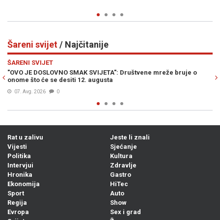
Šareni svijet
/ Najčitanije
Previous
N
ŠARENI SVIJET
ne mreže bruje o
REZERVIRAO SMJEŠTAJ PA OTKRIO JEZIVA VRATA
Sljedeće jutro uslijedio je pravi horor
07. Avg. 2026
0
Rat u zalivu
Jeste li znali
Vijesti
Sjećanje
Politika
Kultura
Intervjui
Zdravlje
Hronika
Gastro
Ekonomija
HiTec
Sport
Auto
Regija
Show
Evropa
Sex i grad