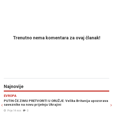
Trenutno nema komentara za ovaj članak!
Najnovije
Previous
N
REGIJA
ja upozorava
SELAK RASPUDIĆ ŽESTOKO UDARILA NA PLENKOVIĆA: "Ovo
trenutak kada cijela Vlada treba pasti!"
Prije 26 min
0