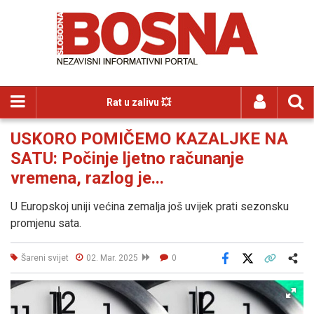
Rat u zalivu 💥
USKORO POMIČEMO KAZALJKE NA
SATU: Počinje ljetno računanje
vremena, razlog je...
U Europskoj uniji većina zemalja još uvijek prati sezonsku
promjenu sata.
Šareni svijet
02. Mar. 2025
0
Facebook
X
Kopiraj link
Više