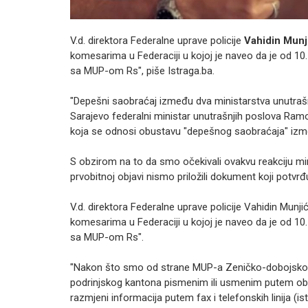
V.d. direktora Federalne uprave policije
Vahidin Munj
komesarima u Federaciji u kojoj je naveo da je od 10
sa MUP-om Rs", piše Istraga.ba.
"Depešni saobraćaj između dva ministarstva unutrašn
Sarajevo federalni ministar unutrašnjih poslova Ramo I
koja se odnosi obustavu "depešnog saobraćaja" između
S obzirom na to da smo očekivali ovakvu reakciju minis
prvobitnoj objavi nismo priložili dokument koji potvr
V.d. direktora Federalne uprave policije Vahidin Munji
komesarima u Federaciji u kojoj je naveo da je od 10
sa MUP-om Rs".
"Nakon što smo od strane MUP-a Zeničko-dobojsko
podrinjskog kantona pismenim ili usmenim putem obav
razmjeni informacija putem fax i telefonskih linija (