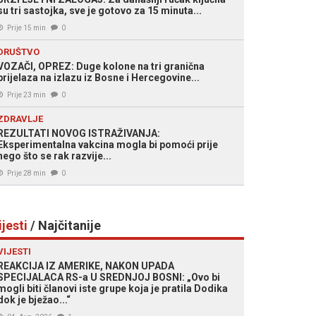
su tri sastojka, sve je gotovo za 15 minuta...
Prije 15 min
0
DRUŠTVO
VOZAČI, OPREZ: Duge kolone na tri granična
prijelaza na izlazu iz Bosne i Hercegovine...
Prije 23 min
0
ZDRAVLJE
REZULTATI NOVOG ISTRAŽIVANJA:
Eksperimentalna vakcina mogla bi pomoći prije
nego što se rak razvije...
Prije 28 min
0
ijesti
/ Najčitanije
VIJESTI
REAKCIJA IZ AMERIKE, NAKON UPADA
SPECIJALACA RS-a U SREDNJOJ BOSNI: „Ovo bi
mogli biti članovi iste grupe koja je pratila Dodika
dok je bježao...“