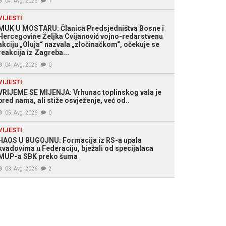
04. Avg. 2026
1
VIJESTI
MUK U MOSTARU: Članica Predsjedništva Bosne i
Hercegovine Željka Cvijanović vojno-redarstvenu
akciju „Oluja“ nazvala „zločinačkom“, očekuje se
reakcija iz Zagreba...
04. Avg. 2026
0
VIJESTI
VRIJEME SE MIJENJA: Vrhunac toplinskog vala je
pred nama, ali stiže osvježenje, već od..
05. Avg. 2026
0
VIJESTI
HAOS U BUGOJNU: Formacija iz RS-a upala
kvadovima u Federaciju, bježali od specijalaca
MUP-a SBK preko šuma
03. Avg. 2026
2