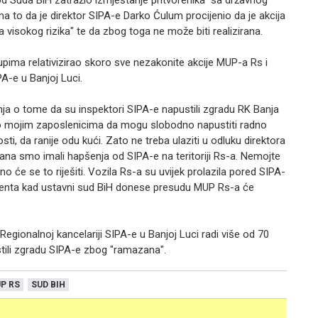
d Suda BiH zatražio izmještanje pritvorenika "sa državnog
na to da je direktor SIPA-e Darko Ćulum procijenio da je akcija
 visokog rizika" te da zbog toga ne može biti realizirana.
tupima relativizirao skoro sve nezakonite akcije MUP-a Rs i
A-e u Banjoj Luci.
ja o tome da su inspektori SIPA-e napustili zgradu RK Banja
ao mojim zaposlenicima da mogu slobodno napustiti radno
sti, da ranije odu kući. Zato ne treba ulaziti u odluku direktora
dana smo imali hapšenja od SIPA-e na teritoriji Rs-a. Nemojte
će se to riješiti. Vozila Rs-a su uvijek prolazila pored SIPA-
omenta kad ustavni sud BiH donese presudu MUP Rs-a će
Regionalnoj kancelariji SIPA-e u Banjoj Luci radi više od 70
stili zgradu SIPA-e zbog "ramazana".
P RS
SUD BIH