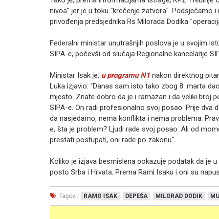
Tako je, prema informacijama Istrage, KPZ Trebinje o
nivoa" jer je u toku "krečenje zatvora". Podsjećamo i 
privođenja predsjednika Rs Milorada Dodika "operacija
Federalni ministar unutrašnjih poslova je u svojim is
SIPA-e, počevši od slučaja Regionalne kancelarije SIP
Ministar Isak je,
u programu N1
nakon direktnog pitan
Luka izjavio: "Danas sam isto tako zbog 8. marta d
mjesto. Znate dobro da je i ramazan i da veliki broj po
SIPA-e. On radi profesionalno svoj posao. Prije dva 
da nasjedamo, nema konflikta i nema problema. Pravno 
e, šta je problem? Ljudi rade svoj posao. Ali od m
prestati postupati, oni rade po zakonu".
Koliko je izjava besmislena pokazuje podatak da je u 
posto Srba i Hrvata. Prema Rami Isaku i oni su napu
Tagovi:
RAMO ISAK
DEPEŠA
MILORAD DODIK
MU