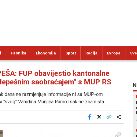
i
Hronika
Ekonomija
Sport
Regija
Evropa
Sve
A: FUP obavijestio kantonalne
"depešnim saobraćajem" s MUP RS
N
k dana ne razmjenjuje informacije ni sa MUP-om
ši "svog" Vahidina Munjića Ramo Isak ne zna ništa.
Facebook
X
Kopiraj link
Više