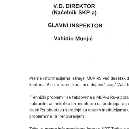
Prema informacijama Istrage, MUP RS već desetak d
kantona. Ali ni o tome, kao i ni o depeši "svog" Vahi
"Tehnički problemi" sa faksovima u MUP-u Rs-a pokla
zabranile rad nekoliko bh. institucija na području tog 
vlasti Rs obustavu saradnje sa drugim institucijama 
problemima" ili "renoviranjem".