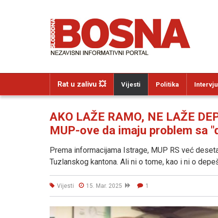
Rat u zalivu 💥
Vijesti
Politika
Intervju
AKO LAŽE RAMO, NE LAŽE DEPEŠ
MUP-ove da imaju problem sa 
Prema informacijama Istrage, MUP RS već deseta
Tuzlanskog kantona. Ali ni o tome, kao i ni o depe
Vijesti
15. Mar. 2025
1