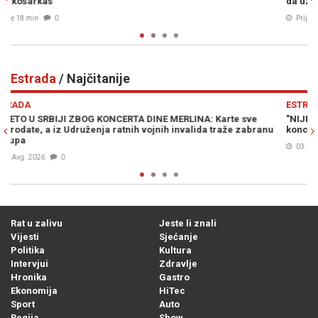
da uzme izjavu, a onda je fizički napao (VIDEO)
Prije 24 min
0
Estrada
/ Najčitanije
Previous
N
ESTRADA
"NIJE ME ZVAO...": Željko Joksimović progovorio o Merlinu i
nu
koncertima na Koševu, pa mu uputio ove riječi
03. Avg. 2026
0
Rat u zalivu
Jeste li znali
Vijesti
Sjećanje
Politika
Kultura
Intervjui
Zdravlje
Hronika
Gastro
Ekonomija
HiTec
Sport
Auto
Regija
Show