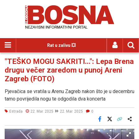
Rat u zalivu 💥
"TEŠKO MOGU SAKRITI...": Lepa Brena
drugu večer zaredom u punoj Areni
Zagreb (FOTO)
Pjevačica se vratila u Arenu Zagreb nakon što je u decembru
tamo povrijedila nogu te odgodila dva koncerta
Estrada
22. Mar. 2025
22. Mar. 2025
0
Facebook
X
Kopiraj link
Više