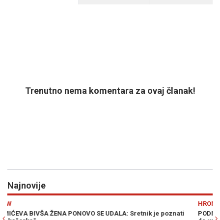
Trenutno nema komentara za ovaj članak!
Najnovije
Previous
N
HRONIKA
PODMUKLE NAMJERE: Novinarku BN TV "namamio" da dođe kući