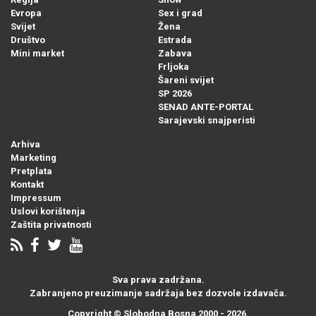
Evropa
Sex i grad
Svijet
Žena
Društvo
Estrada
Mini market
Zabava
Frljoka
Šareni svijet
SP 2026
SENAD ANTE-PORTAL
Sarajevski snajperisti
Arhiva
Marketing
Pretplata
Kontakt
Impressum
Uslovi korištenja
Zaštita privatnosti
Sva prava zadržana.
Zabranjeno preuzimanje sadržaja bez dozvole izdavača.
Copyright ©
Slobodna Bosna
2000 - 2026.