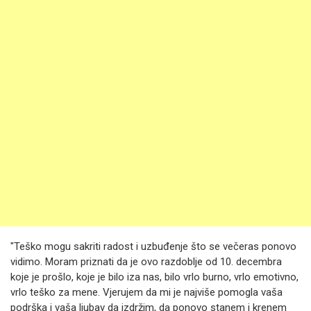
"Teško mogu sakriti radost i uzbuđenje što se večeras ponovo
vidimo. Moram priznati da je ovo razdoblje od 10. decembra
koje je prošlo, koje je bilo iza nas, bilo vrlo burno, vrlo emotivno,
vrlo teško za mene. Vjerujem da mi je najviše pomogla vaša
podrška i vaša ljubav da izdržim, da ponovo stanem i krenem