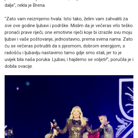
dalje", rekla je Brena.
"Zato vam neizmjerno hvala. Isto tako, želim vam zahvaliti za
sve ove godine ljubavi i podrške. Mislim da je večeras vrlo teško
pronaći prave riječi, one emotivne riječi koje bi izrazile svu moju
ljubav i vaše poštovanje, jednostavno, prema svima nama. Zato
ću se večeras potruditi da s pjesmom, dobrom energijom, s
radošću i ljubavlju nastavimo tamo gdje smo stali, jer to je
uvijek bila naša poruka. Ljubav, i hajdemo se voljeti!", poručila je i
dobila ovacije.