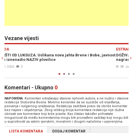
Vezane vijesti
Previous
N
ESTRADA
nost
DOŽIVJELA DRAMU: Lepa Brena i Viktor molili za pomoć i nudili
nagradu, pa podijelili lijepe vijesti - "Hvala što ste se odazvali"
08. Jul. 2026
0
Komentari - Ukupno
0
NAPOMENA
: Komentari odražavaju stavove njihovih autora, a ne nužno i stavove
redakcije Slobodna Bosna. Molimo korisnike da se suzdrže od vrijeđanja,
psovanja i vulgarnog izražavanja. Redakcija zadržava pravo da obriše komentar
bez najave i objašnjenja. Zbog velikog broja komentara redakcija nije dužna
obrisati sve komentare koji krše pravila. Kao čitalac također prihvatate
mogućnost da među komentarima mogu biti pronađeni sadržaji koji mogu biti
u suprotnosti sa vašim vjerskim, moralnim i drugim načelima i uvjerenjima.
LISTA KOMENTARA
DODAJ KOMENTAR