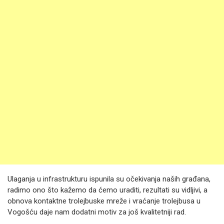
Ulaganja u infrastrukturu ispunila su očekivanja naših građana,
radimo ono što kažemo da ćemo uraditi, rezultati su vidljivi, a
obnova kontaktne trolejbuske mreže i vraćanje trolejbusa u
Vogošću daje nam dodatni motiv za još kvalitetniji rad.