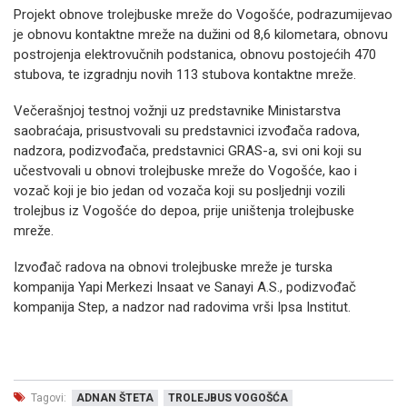
Projekt obnove trolejbuske mreže do Vogošće, podrazumijevao
je obnovu kontaktne mreže na dužini od 8,6 kilometara, obnovu
postrojenja elektrovučnih podstanica, obnovu postojećih 470
stubova, te izgradnju novih 113 stubova kontaktne mreže.
Večerašnjoj testnoj vožnji uz predstavnike Ministarstva
saobraćaja, prisustvovali su predstavnici izvođača radova,
nadzora, podizvođača, predstavnici GRAS-a, svi oni koji su
učestvovali u obnovi trolejbuske mreže do Vogošće, kao i
vozač koji je bio jedan od vozača koji su posljednji vozili
trolejbus iz Vogošće do depoa, prije uništenja trolejbuske
mreže.
Izvođač radova na obnovi trolejbuske mreže je turska
kompanija Yapi Merkezi Insaat ve Sanayi A.S., podizvođač
kompanija Step, a nadzor nad radovima vrši Ipsa Institut.
Tagovi:
ADNAN ŠTETA
TROLEJBUS VOGOŠĆA