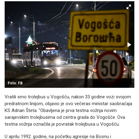
Foto: FB
Vratili smo trolejbus u Vogošću, nakon 33 godine vozi svojom
predratnom linijom, objavio je ovo večeras ministar saobraćaja
KS Adnan Šteta. "Obavljena je prva testna vožnja novim
sarajevskim trolejbusima od centra grada do Vogošće. Ova
testna vožnja označila je povratak trolejbusa u Vogošću.
U aprilu 1992. godine, na početku agresije na Bosnu i