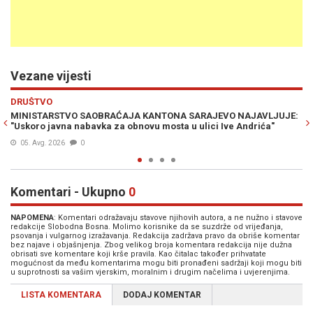
Vezane vijesti
Previous
N
POLITIKA
LJUJE:
SDP OTKRIO SVE KARTE ZA OKTOBAR: Predate liste sa blizu 500
a"
kandidata, Šteta poslao jasnu poruku...
06. Jul. 2026
0
Komentari - Ukupno
0
NAPOMENA
: Komentari odražavaju stavove njihovih autora, a ne nužno i stavove
redakcije Slobodna Bosna. Molimo korisnike da se suzdrže od vrijeđanja,
psovanja i vulgarnog izražavanja. Redakcija zadržava pravo da obriše komentar
bez najave i objašnjenja. Zbog velikog broja komentara redakcija nije dužna
obrisati sve komentare koji krše pravila. Kao čitalac također prihvatate
mogućnost da među komentarima mogu biti pronađeni sadržaji koji mogu biti
u suprotnosti sa vašim vjerskim, moralnim i drugim načelima i uvjerenjima.
LISTA KOMENTARA
DODAJ KOMENTAR