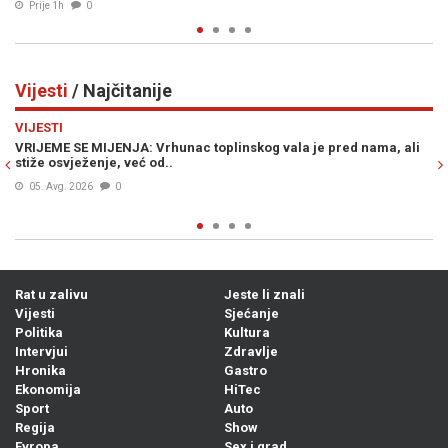
Prije 1h
0
Vijesti
/ Najčitanije
Previous
N
VIJESTI
ma, ali
ŠOKANTNE INFORMACIJE OSA-e: U BiH se nalaze dvije grupe
plaćenih UBICA, čekaju naredbe od...
05. Avg. 2026
0
Rat u zalivu
Jeste li znali
Vijesti
Sjećanje
Politika
Kultura
Intervjui
Zdravlje
Hronika
Gastro
Ekonomija
HiTec
Sport
Auto
Regija
Show
Evropa
Sex i grad