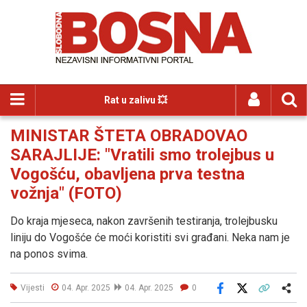
Rat u zalivu 💥
MINISTAR ŠTETA OBRADOVAO
SARAJLIJE: "Vratili smo trolejbus u
Vogošću, obavljena prva testna
vožnja" (FOTO)
Do kraja mjeseca, nakon završenih testiranja, trolejbusku
liniju do Vogošće će moći koristiti svi građani. Neka nam je
na ponos svima.
Vijesti
04. Apr. 2025
04. Apr. 2025
0
Facebook
X
Kopiraj link
Više