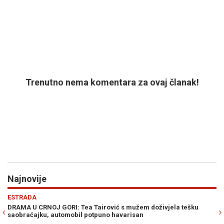
Trenutno nema komentara za ovaj članak!
Najnovije
Previous
N
POLITIKA
šku
BAKIR IZETBEGOVIĆ SIGURAN U POBJEDU SDA: "Trojka je
prekrižena, napravili su samo belaj"