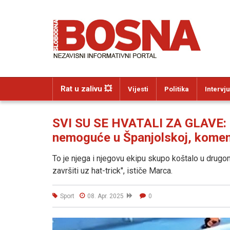
Rat u zalivu 💥
Vijesti
Politika
Intervju
SVI SU SE HVATALI ZA GLAVE: 
nemoguće u Španjolskoj, komenta
To je njega i njegovu ekipu skupo koštalo u drugom
završiti uz hat-trick", ističe Marca.
Sport
08. Apr. 2025
0