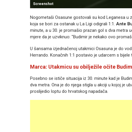
Screenshot
Nogometaši Osasune gostovali su kod Leganesa u za
koja se bori za ostanak u La Ligi odigrali 1:1.
Ante B
minute, a u 30. je promašio prazan gol s dva metra 
mjere da je uzviknuo: "Budimir je nekako ovo promaši
U šansama izjednačenoj utakmici Osasuna je do vodst
Herrando. Konačnih 1:1 postavio je udarcem s bijele 
Marca: Utakmicu su obilježile očite Budi
Posebno se ističe situacija iz 30. minute kad je Bu
dva metra. Ona je do njega stigla u akciji u kojoj je u
proslijedio loptu do hrvatskog napadača.