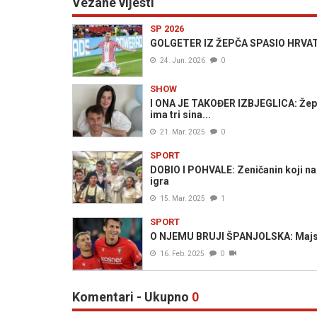
Vezane vijesti
SP 2026
GOLGETER IZ ŽEPČA SPASIO HRVATSK
24. Jun. 2026
0
SHOW
I ONA JE TAKOĐER IZBJEGLICA: Žepč
ima tri sina...
21. Mar. 2025
0
SPORT
DOBIO I POHVALE: Zeničanin koji na
igra
15. Mar. 2025
1
SPORT
O NJEMU BRUJI ŠPANJOLSKA: Majstor
16. Feb. 2025
0
Komentari - Ukupno
0