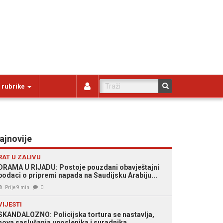
 rubrike
ajnovije
RAT U ZALIVU
DRAMA U RIJADU: Postoje pouzdani obavještajni
podaci o pripremi napada na Saudijsku Arabiju...
Prije 9 min
0
VIJESTI
SKANDALOZNO: Policijska tortura se nastavlja,
nova saslušanja uposlenika i suradnika