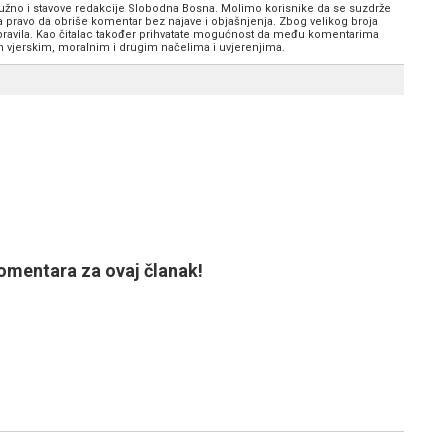
 nužno i stavove redakcije Slobodna Bosna. Molimo korisnike da se suzdrže
va pravo da obriše komentar bez najave i objašnjenja. Zbog velikog broja
 pravila. Kao čitalac također prihvatate mogućnost da među komentarima
im vjerskim, moralnim i drugim načelima i uvjerenjima.
mentara za ovaj članak!