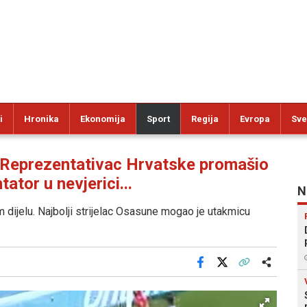
i
Hronika
Ekonomija
Sport
Regija
Evropa
Sve
Reprezentativac Hrvatske promašio
tor u nevjerici...
N
 dijelu. Najbolji strijelac Osasune mogao je utakmicu
Facebook
X
Kopiraj link
Više