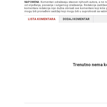
NAPOMENA
: Komentari odražavaju stavove njihovih autora, a ne
od vrijeđanja, psovanja i vulgarnog izražavanja. Redakcija zadrža
komentara redakcija nije dužna obrisati sve komentare koji krše
mogu biti pronađeni sadržaji koji mogu biti u suprotnosti sa vaš
LISTA KOMENTARA
DODAJ KOMENTAR
Trenutno nema ko