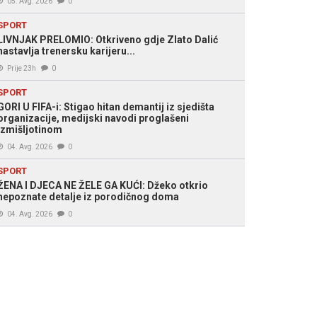
05. Avg. 2026
0
SPORT
LIVNJAK PRELOMIO: Otkriveno gdje Zlato Dalić
nastavlja trenersku karijeru...
Prije 23h
0
SPORT
GORI U FIFA-i: Stigao hitan demantij iz sjedišta
organizacije, medijski navodi proglašeni
izmišljotinom
04. Avg. 2026
0
SPORT
ŽENA I DJECA NE ŽELE GA KUĆI: Džeko otkrio
nepoznate detalje iz porodičnog doma
04. Avg. 2026
0