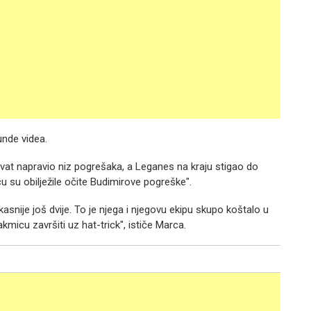
unde videa.
vat napravio niz pogrešaka, a Leganes na kraju stigao do
cu su obilježile očite Budimirove pogreške".
snije još dvije. To je njega i njegovu ekipu skupo koštalo u
kmicu završiti uz hat-trick", ističe Marca.