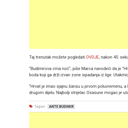
Taj trenutak možete pogledati
OVDJE
, nakon 45. sek
"Budimirova crna noć", piše Marca navodeći da je "Hr
boda koji ga drži izvan zone ispadanja iz lige. Utakmi
"Hrvat je imao sjajnu šansu u prvom poluvremenu, a ka
drugom dijelu. Najbolji strijelac Osasune mogao je uta
Tagovi:
ANTE BUDIMIR