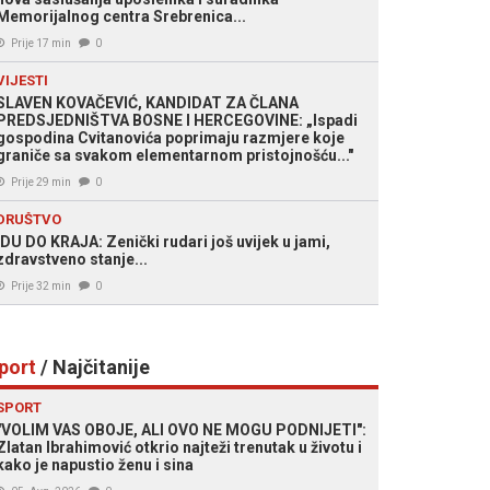
Memorijalnog centra Srebrenica...
Prije 17 min
0
VIJESTI
SLAVEN KOVAČEVIĆ, KANDIDAT ZA ČLANA
PREDSJEDNIŠTVA BOSNE I HERCEGOVINE: „Ispadi
gospodina Cvitanovića poprimaju razmjere koje
graniče sa svakom elementarnom pristojnošću..."
Prije 29 min
0
DRUŠTVO
IDU DO KRAJA: Zenički rudari još uvijek u jami,
zdravstveno stanje...
Prije 32 min
0
port
/ Najčitanije
SPORT
"VOLIM VAS OBOJE, ALI OVO NE MOGU PODNIJETI":
Zlatan Ibrahimović otkrio najteži trenutak u životu i
kako je napustio ženu i sina