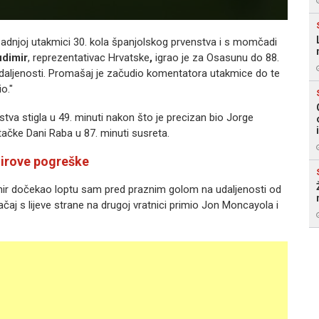
dnjoj utakmici 30. kola španjolskog prvenstva i s momčadi
udimir
, reprezentativac Hrvatske
,
igrao je za Osasunu do 88.
udaljenosti. Promašaj je začudio komentatora utakmice do te
o."
va stigla u 49. minuti nakon što je precizan bio Jorge
tačke Dani Raba u 87. minuti susreta.
mirove pogreške
dimir dočekao loptu sam pred praznim golom na udaljenosti od
bačaj s lijeve strane na drugoj vratnici primio Jon Moncayola i