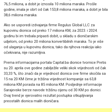
76,5 miliona, a dobit je iznosila 10 miliona maraka. Prošle
godine, imala je obrt od čak 153,8 miliona maraka, a dobit je bila
38,6 miliona maraka.
Ako se usporedi izdvajanja firme Regulus Global LLC za
kupovinu dionica od preko 17 miliona KM, za 2023. i 2024.
godinu bi im trebala pripasti dobit, u skladu s dioničarskim
udjelom, od preko 20 miliona konvertibilnih maraka. To je više
od ulaganja u kupovinu dionica, tako da njihova reakcija iako
očekivana, nije razumljiva.
Prema informacijama portala Capital.ba dionice tvornice Pretis
su 20. aprila ove godine zabilježile veliki skok vrijednosti od čak
33,33 %, što znači da je vrijednost dionica ove firme skočila sa
15 na 20 KM čime je tržišna vrijednost kompanije sa 63,8
miliona KM porasla na 85 miliona KM. Posljednje informacije
Sarajevske berze navode tržišnu cijenu od 30 KM po dionici.
Ovaj trend je vjerovatno rezultat postupka otkupljivanja
preostalih dionica malih dioničara.