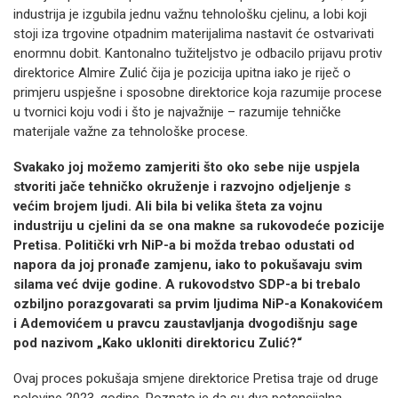
industrija je izgubila jednu važnu tehnološku cjelinu, a lobi koji
stoji iza trgovine otpadnim materijalima nastavit će ostvarivati
enormnu dobit. Kantonalno tužiteljstvo je odbacilo prijavu protiv
direktorice Almire Zulić čija je pozicija upitna iako je riječ o
primjeru uspješne i sposobne direktorice koja razumije procese
u tvornici koju vodi i što je najvažnije – razumije tehničke
materijale važne za tehnološke procese.
Svakako joj možemo zamjeriti što oko sebe nije uspjela
stvoriti jače tehničko okruženje i razvojno odjeljenje s
većim brojem ljudi. Ali bila bi velika šteta za vojnu
industriju u cjelini da se ona makne sa rukovodeće pozicije
Pretisa. Politički vrh NiP-a bi možda trebao odustati od
napora da joj pronađe zamjenu, iako to pokušavaju svim
silama već dvije godine. A rukovodstvo SDP-a bi trebalo
ozbiljno porazgovarati sa prvim ljudima NiP-a Konakovićem
i Ademovićem u pravcu zaustavljanja dvogodišnju sage
pod nazivom „Kako ukloniti direktoricu Zulić?“
Ovaj proces pokušaja smjene direktorice Pretisa traje od druge