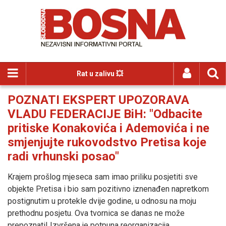
Rat u zalivu 💥
POZNATI EKSPERT UPOZORAVA
VLADU FEDERACIJE BiH: "Odbacite
pritiske Konakovića i Ademovića i ne
smjenjujte rukovodstvo Pretisa koje
radi vrhunski posao"
Krajem prošlog mjeseca sam imao priliku posjetiti sve
objekte Pretisa i bio sam pozitivno iznenađen napretkom
postignutim u protekle dvije godine, u odnosu na moju
prethodnu posjetu. Ova tvornica se danas ne može
prepoznati! Izvršena je potpuna reorganizacija