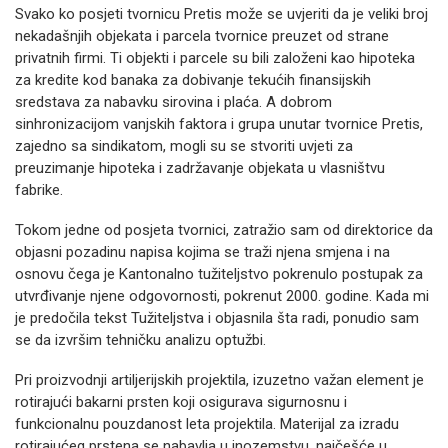
Svako ko posjeti tvornicu Pretis može se uvjeriti da je veliki broj
nekadašnjih objekata i parcela tvornice preuzet od strane
privatnih firmi. Ti objekti i parcele su bili založeni kao hipoteka
za kredite kod banaka za dobivanje tekućih finansijskih
sredstava za nabavku sirovina i plaća. A dobrom
sinhronizacijom vanjskih faktora i grupa unutar tvornice Pretis,
zajedno sa sindikatom, mogli su se stvoriti uvjeti za
preuzimanje hipoteka i zadržavanje objekata u vlasništvu
fabrike.
Tokom jedne od posjeta tvornici, zatražio sam od direktorice da
objasni pozadinu napisa kojima se traži njena smjena i na
osnovu čega je Kantonalno tužiteljstvo pokrenulo postupak za
utvrđivanje njene odgovornosti, pokrenut 2000. godine. Kada mi
je predočila tekst Tužiteljstva i objasnila šta radi, ponudio sam
se da izvršim tehničku analizu optužbi.
Pri proizvodnji artiljerijskih projektila, izuzetno važan element je
rotirajući bakarni prsten koji osigurava sigurnosnu i
funkcionalnu pouzdanost leta projektila. Materijal za izradu
rotirajućeg prstena se nabavlja u inozemstvu, najčešće u