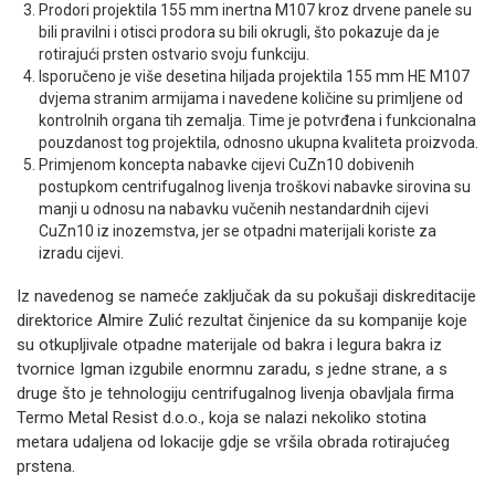
Prodori projektila 155 mm inertna M107 kroz drvene panele su
bili pravilni i otisci prodora su bili okrugli, što pokazuje da je
rotirajući prsten ostvario svoju funkciju.
Isporučeno je više desetina hiljada projektila 155 mm HE M107
dvjema stranim armijama i navedene količine su primljene od
kontrolnih organa tih zemalja. Time je potvrđena i funkcionalna
pouzdanost tog projektila, odnosno ukupna kvaliteta proizvoda.
Primjenom koncepta nabavke cijevi CuZn10 dobivenih
postupkom centrifugalnog livenja troškovi nabavke sirovina su
manji u odnosu na nabavku vučenih nestandardnih cijevi
CuZn10 iz inozemstva, jer se otpadni materijali koriste za
izradu cijevi.
Iz navedenog se nameće zaključak da su pokušaji diskreditacije
direktorice Almire Zulić rezultat činjenice da su kompanije koje
su otkupljivale otpadne materijale od bakra i legura bakra iz
tvornice Igman izgubile enormnu zaradu, s jedne strane, a s
druge što je tehnologiju centrifugalnog livenja obavljala firma
Termo Metal Resist d.o.o., koja se nalazi nekoliko stotina
metara udaljena od lokacije gdje se vršila obrada rotirajućeg
prstena.