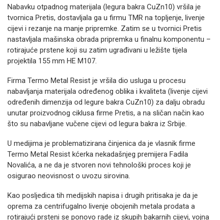
Nabavku otpadnog materijala (legura bakra CuZn10) vršila je
tvornica Pretis, dostavljala ga u firmu TMR na topljenje, livenje
cijevi i rezanje na manje pripremke. Zatim se u tvornici Pretis
nastavljala mašinska obrada pripremka u finalnu komponentu –
rotirajuće prstene koji su zatim ugrađivani u ležište tijela
projektila 155 mm HE M107.
Firma Termo Metal Resist je vršila dio usluga u procesu
nabavljanja materijala određenog oblika i kvaliteta (livenje cijevi
određenih dimenzija od legure bakra CuZn10) za dalju obradu
unutar proizvodnog ciklusa firme Pretis, a na sličan način kao
što su nabavljane vučene cijevi od legura bakra iz Srbije.
U medijima je problematizirana činjenica da je vlasnik firme
Termo Metal Resist kćerka nekadašnjeg premijera Fadila
Novalića, a ne da je stvoren novi tehnološki proces koji je
osigurao neovisnost o uvozu sirovina.
Kao posljedica tih medijskih napisa i drugih pritisaka je da je
oprema za centrifugalno livenje obojenih metala prodata a
rotirajući prsteni se ponovo rade iz skupih bakarnih cijevi, vojna