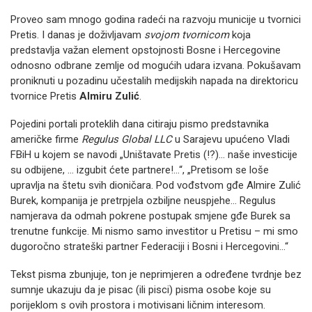
Proveo sam mnogo godina radeći na razvoju municije u tvornici
Pretis. I danas je doživljavam
svojom tvornicom
koja
predstavlja važan element opstojnosti Bosne i Hercegovine
odnosno odbrane zemlje od mogućih udara izvana. Pokušavam
proniknuti u pozadinu učestalih medijskih napada na direktoricu
tvornice Pretis
Almiru Zulić
.
Pojedini portali proteklih dana citiraju pismo predstavnika
američke firme
Regulus Global LLC
u Sarajevu upućeno Vladi
FBiH u kojem se navodi „Uništavate Pretis (!?)… naše investicije
su odbijene, … izgubit ćete partnere!…“, „Pretisom se loše
upravlja na štetu svih dioničara. Pod vođstvom gđe Almire Zulić
Burek, kompanija je pretrpjela ozbiljne neuspjehe… Regulus
namjerava da odmah pokrene postupak smjene gđe Burek sa
trenutne funkcije. Mi nismo samo investitor u Pretisu – mi smo
dugoročno strateški partner Federaciji i Bosni i Hercegovini…“
Tekst pisma zbunjuje, ton je neprimjeren a određene tvrdnje bez
sumnje ukazuju da je pisac (ili pisci) pisma osobe koje su
porijeklom s ovih prostora i motivisani ličnim interesom.