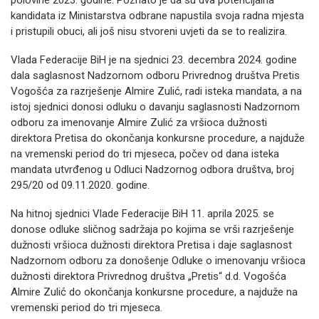
polovine 2023. godine. Poznato je da su dva potencijalna
kandidata iz Ministarstva odbrane napustila svoja radna mjesta
i pristupili obuci, ali još nisu stvoreni uvjeti da se to realizira.
Vlada Federacije BiH je na sjednici 23. decembra 2024. godine
dala saglasnost Nadzornom odboru Privrednog društva Pretis
Vogošća za razrješenje Almire Zulić, radi isteka mandata, a na
istoj sjednici donosi odluku o davanju saglasnosti Nadzornom
odboru za imenovanje Almire Zulić za vršioca dužnosti
direktora Pretisa do okončanja konkursne procedure, a najduže
na vremenski period do tri mjeseca, počev od dana isteka
mandata utvrđenog u Odluci Nadzornog odbora društva, broj
295/20 od 09.11.2020. godine.
Na hitnoj sjednici Vlade Federacije BiH 11. aprila 2025. se
donose odluke sličnog sadržaja po kojima se vrši razrješenje
dužnosti vršioca dužnosti direktora Pretisa i daje saglasnost
Nadzornom odboru za donošenje Odluke o imenovanju vršioca
dužnosti direktora Privrednog društva „Pretis“ d.d. Vogošća
Almire Zulić do okončanja konkursne procedure, a najduže na
vremenski period do tri mjeseca.