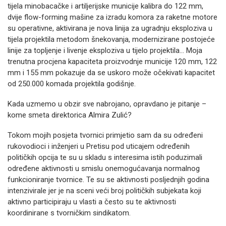
tijela minobacačke i artiljerijske municije kalibra do 122 mm,
dvije flow-forming mašine za izradu komora za raketne motore
su operativne, aktivirana je nova linija za ugradnju eksploziva u
tijela projektila metodom šnekovanja, modernizirane postojeće
linije za topljenje i livenje eksploziva u tijelo projektila… Moja
trenutna procjena kapaciteta proizvodnje municije 120 mm, 122
mm i 155 mm pokazuje da se uskoro može očekivati kapacitet
od 250.000 komada projektila godišnje.
Kada uzmemo u obzir sve nabrojano, opravdano je pitanje –
kome smeta direktorica Almira Zulić?
Tokom mojih posjeta tvornici primjetio sam da su određeni
rukovodioci i inženjeri u Pretisu pod uticajem određenih
političkih opcija te su u skladu s interesima istih poduzimali
određene aktivnosti u smislu onemogućavanja normalnog
funkcioniranje tvornice. Te su se aktivnosti posljednjih godina
intenzivirale jer je na sceni veći broj političkih subjekata koji
aktivno participiraju u vlasti a često su te aktivnosti
koordinirane s tvorničkim sindikatom.