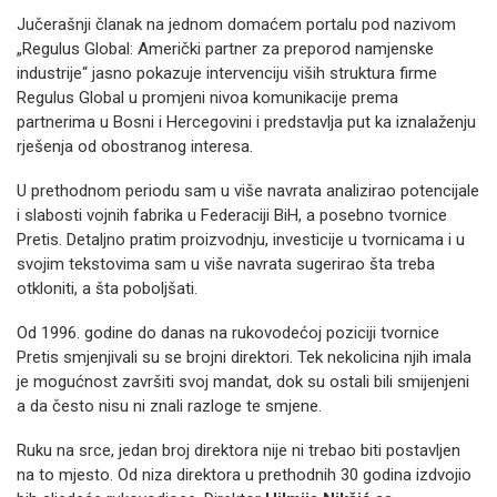
Jučerašnji članak na jednom domaćem portalu pod nazivom
„Regulus Global: Američki partner za preporod namjenske
industrije“ jasno pokazuje intervenciju viših struktura firme
Regulus Global u promjeni nivoa komunikacije prema
partnerima u Bosni i Hercegovini i predstavlja put ka iznalaženju
rješenja od obostranog interesa.
U prethodnom periodu sam u više navrata analizirao potencijale
i slabosti vojnih fabrika u Federaciji BiH, a posebno tvornice
Pretis. Detaljno pratim proizvodnju, investicije u tvornicama i u
svojim tekstovima sam u više navrata sugerirao šta treba
otkloniti, a šta poboljšati.
Od 1996. godine do danas na rukovodećoj poziciji tvornice
Pretis smjenjivali su se brojni direktori. Tek nekolicina njih imala
je mogućnost završiti svoj mandat, dok su ostali bili smijenjeni
a da često nisu ni znali razloge te smjene.
Ruku na srce, jedan broj direktora nije ni trebao biti postavljen
na to mjesto. Od niza direktora u prethodnih 30 godina izdvojio