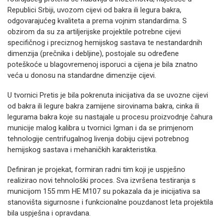
Republici Srbiji, uvozom cijevi od bakra ili legura bakra,
odgovarajućeg kvaliteta a prema vojnim standardima. S
obzirom da su za artiljerijske projektile potrebne cijevi
specifičnog i preciznog hemijskog sastava te nestandardnih
dimenzija (prečnika i debljine), postojale su određene
poteškoće u blagovremenoj isporuci a cijena je bila znatno
veća u donosu na standardne dimenzije cijevi.
U tvornici Pretis je bila pokrenuta inicijativa da se uvozne cijevi
od bakra ili legure bakra zamijene sirovinama bakra, cinka ili
legurama bakra koje su nastajale u procesu proizvodnje čahura
municije malog kalibra u tvornici Igman i da se primjenom
tehnologije centrifugalnog livenja dobiju cijevi potrebnog
hemijskog sastava i mehaničkih karakteristika.
Definiran je projekat, formiran radni tim koji je uspješno
realizirao novi tehnološki proces. Sva izvršena testiranja s
municijom 155 mm HE M107 su pokazala da je inicijativa sa
stanovišta sigurnosne i funkcionalne pouzdanost leta projektila
bila uspješna i opravdana.