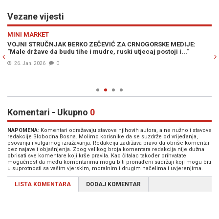
Vezane vijesti
Previous
N
MINI MARKET
VI
im
VOJNI STRUČNJAK BERKO ZEČEVIĆ ZA CRNOGORSKE MEDIJE:
BE
"Male države da budu tihe i mudre, ruski utjecaj postoji i..."
SV
bi
26. Jan. 2026
0
Komentari - Ukupno
0
NAPOMENA
: Komentari odražavaju stavove njihovih autora, a ne nužno i stavove
redakcije Slobodna Bosna. Molimo korisnike da se suzdrže od vrijeđanja,
psovanja i vulgarnog izražavanja. Redakcija zadržava pravo da obriše komentar
bez najave i objašnjenja. Zbog velikog broja komentara redakcija nije dužna
obrisati sve komentare koji krše pravila. Kao čitalac također prihvatate
mogućnost da među komentarima mogu biti pronađeni sadržaji koji mogu biti
u suprotnosti sa vašim vjerskim, moralnim i drugim načelima i uvjerenjima.
LISTA KOMENTARA
DODAJ KOMENTAR