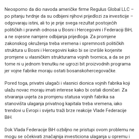
Neosporno da dio navoda američke firme Regulus Global LLC –
po pitanju tvrdnje da su odbijeni njihovi prijedlozi za investicije –
odgovaraju istini, ali to je prije svega rezultat postojećih
političkih i pravnih odnosa u Bosni i Hercegovini i Federaciji BiH,
a ne svjesne namjere odbijanja prijedloga. Za promjene
zakonskog okruženja treba vremena i spremnosti političkih
struktura u Bosni i Hercegovini kako bi se izvršile korjenite
promjene u vlasničkim strukturama vojnih tvornica, a da se pri
tome ni u jednom trenutku ne ugrozi bit proizvodnih programa
jer vojne fabrike moraju ostati bosanskohercegovačke.
Pored toga, privatni ulagači i vlasnici dionica vojnih fabrika koji
ulažu novac moraju imati interese kako bi ostali dioničari. Za
stvaranja uvjeta za promjenu statusa vojnih fabrika sa
stanovišta ulaganja privatnog kapitala treba vremena, iako
trendovi u Evropi i svijetu traži brze reakcije Vlade Federacije
BiH.
Dok Vlada Federacije BiH ozbiljno ne pristupi ovom problemu ne
mogu se očekivati značajnija investiciona ulaganja u opremu i