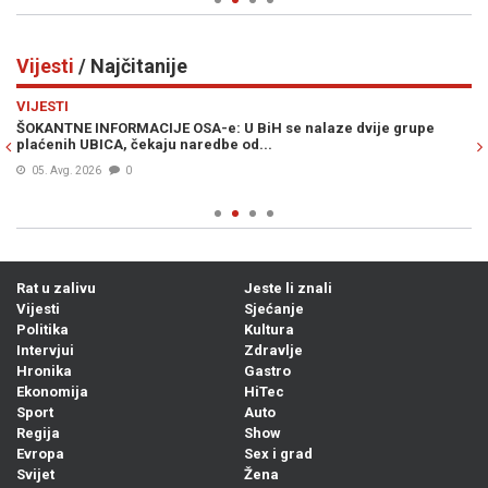
Vijesti
/ Najčitanije
Previous
N
VIJESTI
VI
ŠOKANTNE INFORMACIJE OSA-e: U BiH se nalaze dvije grupe
ŠO
plaćenih UBICA, čekaju naredbe od...
ka
05. Avg. 2026
0
Rat u zalivu
Jeste li znali
Vijesti
Sjećanje
Politika
Kultura
Intervjui
Zdravlje
Hronika
Gastro
Ekonomija
HiTec
Sport
Auto
Regija
Show
Evropa
Sex i grad
Svijet
Žena