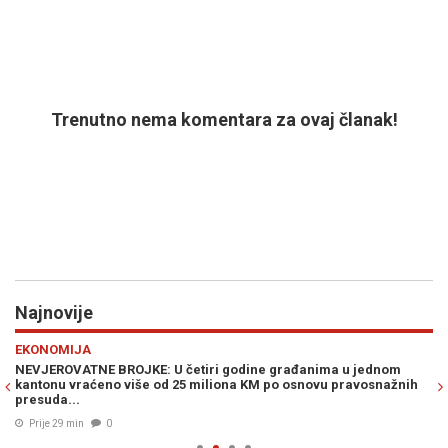
Trenutno nema komentara za ovaj članak!
Najnovije
Previous
N
EKONOMIJA
PO
NEVJEROVATNE BROJKE: U četiri godine građanima u jednom
NO
kantonu vraćeno više od 25 miliona KM po osnovu pravosnažnih
de
presuda...
um
Prije 29 min
0