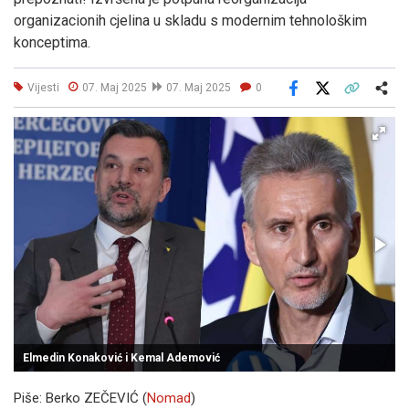
organizacionih cjelina u skladu s modernim tehnološkim
konceptima.
Vijesti
07. Maj 2025
07. Maj 2025
0
Facebook
X
Kopiraj link
Više
Elmedin Konaković i Kemal Ademović
Piše: Berko ZEČEVIĆ (
Nomad
)