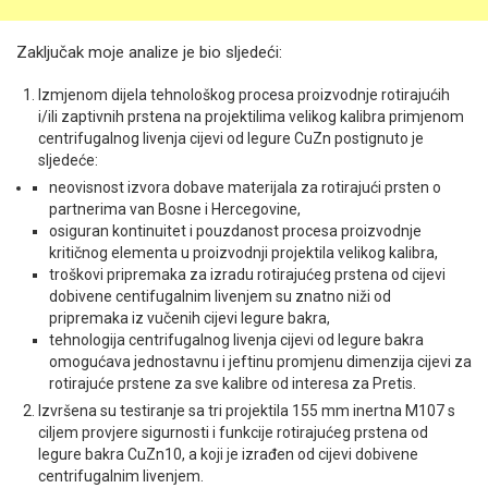
Zaključak moje analize je bio sljedeći:
Izmjenom dijela tehnološkog procesa proizvodnje rotirajućih
i/ili zaptivnih prstena na projektilima velikog kalibra primjenom
centrifugalnog livenja cijevi od legure CuZn postignuto je
sljedeće:
neovisnost izvora dobave materijala za rotirajući prsten o
partnerima van Bosne i Hercegovine,
osiguran kontinuitet i pouzdanost procesa proizvodnje
kritičnog elementa u proizvodnji projektila velikog kalibra,
troškovi pripremaka za izradu rotirajućeg prstena od cijevi
dobivene centifugalnim livenjem su znatno niži od
pripremaka iz vučenih cijevi legure bakra,
tehnologija centrifugalnog livenja cijevi od legure bakra
omogućava jednostavnu i jeftinu promjenu dimenzija cijevi za
rotirajuće prstene za sve kalibre od interesa za Pretis.
Izvršena su testiranje sa tri projektila 155 mm inertna M107 s
ciljem provjere sigurnosti i funkcije rotirajućeg prstena od
legure bakra CuZn10, a koji je izrađen od cijevi dobivene
centrifugalnim livenjem.