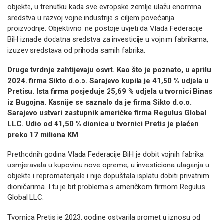
objekte, u trenutku kada sve evropske zemlje ulažu enormna
sredstva u razvoj vojne industrije s ciljem povećanja
proizvodnje. Objektivno, ne postoje uvjeti da Vlada Federacije
BiH iznađe dodatna sredstva za investicije u vojnim fabrikama,
izuzev sredstava od prihoda samih fabrika.
Druge tvrdnje zahtijevaju osvrt. Kao što je poznato, u aprilu
2024. firma Sikto d.o.o. Sarajevo kupila je 41,50 % udjela u
Pretisu. Ista firma posjeduje 25,69 % udjela u tvornici Binas
iz Bugojna. Kasnije se saznalo da je firma Sikto d.o.o.
Sarajevo ustvari zastupnik američke firma Regulus Global
LLC. Udio od 41,50 % dionica u tvornici Pretis je plaćen
preko 17 miliona KM
.
Prethodnih godina Vlada Federacije BiH je dobit vojnih fabrika
usmjeravala u kupovinu nove opreme, u investiciona ulaganja u
objekte i repromaterijale i nije dopuštala isplatu dobiti privatnim
dioničarima. I tu je bit problema s američkom firmom Regulus
Global LLC.
Tvornica Pretis je 2023. godine ostvarila promet u iznosu od