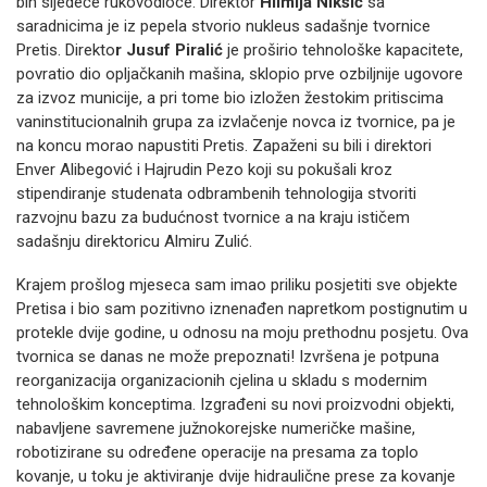
bih sljedeće rukovodioce. Direktor
Hilmija Nikšić
sa
saradnicima je iz pepela stvorio nukleus sadašnje tvornice
Pretis. Direkto
r Jusuf Piralić
je proširio tehnološke kapacitete,
povratio dio opljačkanih mašina, sklopio prve ozbiljnije ugovore
za izvoz municije, a pri tome bio izložen žestokim pritiscima
vaninstitucionalnih grupa za izvlačenje novca iz tvornice, pa je
na koncu morao napustiti Pretis. Zapaženi su bili i direktori
Enver Alibegović i Hajrudin Pezo koji su pokušali kroz
stipendiranje studenata odbrambenih tehnologija stvoriti
razvojnu bazu za budućnost tvornice a na kraju ističem
sadašnju direktoricu Almiru Zulić.
Krajem prošlog mjeseca sam imao priliku posjetiti sve objekte
Pretisa i bio sam pozitivno iznenađen napretkom postignutim u
protekle dvije godine, u odnosu na moju prethodnu posjetu. Ova
tvornica se danas ne može prepoznati! Izvršena je potpuna
reorganizacija organizacionih cjelina u skladu s modernim
tehnološkim konceptima. Izgrađeni su novi proizvodni objekti,
nabavljene savremene južnokorejske numeričke mašine,
robotizirane su određene operacije na presama za toplo
kovanje, u toku je aktiviranje dvije hidraulične prese za kovanje