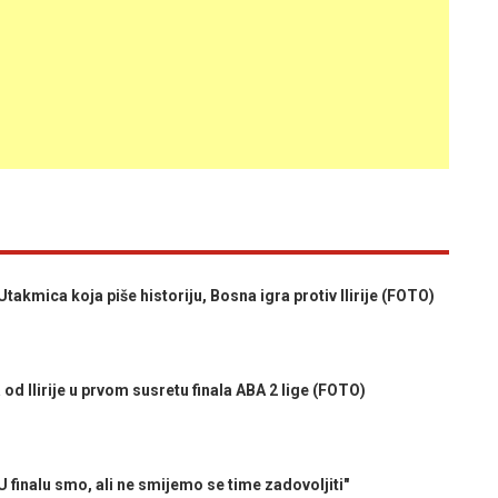
kmica koja piše historiju, Bosna igra protiv Ilirije (FOTO)
d Ilirije u prvom susretu finala ABA 2 lige (FOTO)
nalu smo, ali ne smijemo se time zadovoljiti"