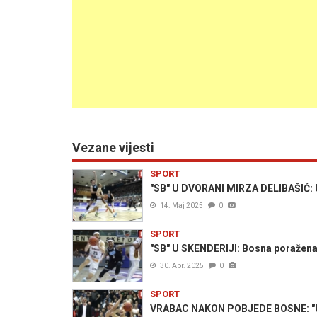
Vezane vijesti
SPORT
"SB" U DVORANI MIRZA DELIBAŠIĆ: Uta
14. Maj 2025
0
SPORT
"SB" U SKENDERIJI: Bosna poražena o
30. Apr. 2025
0
SPORT
VRABAC NAKON POBJEDE BOSNE: "U fi