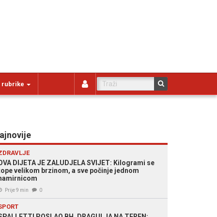
 rubrike
ajnovije
ZDRAVLJE
OVA DIJETA JE ZALUDJELA SVIJET: Kilogrami se
tope velikom brzinom, a sve počinje jednom
namirnicom
Prije 9 min
0
SPORT
SPALLETTI POSLAO BH. DRAGULJA NA TEREN: