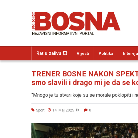
Rat u zalivu 💥
Vijesti
Politika
Intervju
TRENER BOSNE NAKON SPEKTA
smo slavili i drago mi je da se k
"Mnogo je tu stvari koje su se morale poklopiti i
Sport
14. Maj 2025
0