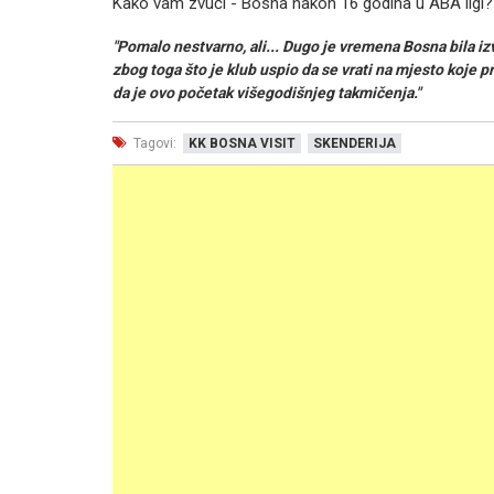
Kako vam zvuči - Bosna nakon 16 godina u ABA ligi?
"Pomalo nestvarno, ali... Dugo je vremena Bosna bila iz
zbog toga što je klub uspio da se vrati na mjesto koje p
da je ovo početak višegodišnjeg takmičenja."
Tagovi:
KK BOSNA VISIT
SKENDERIJA