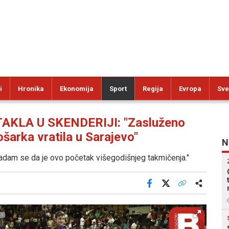
i
Hronika
Ekonomija
Sport
Regija
Evropa
Sve
KLA U SKENDERIJI: "Zasluženo
ošarka vratila u Sarajevo"
N
 nadam se da je ovo početak višegodišnjeg takmičenja."
Facebook
X
Kopiraj link
Više