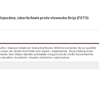
jvodine, izborila finale protiv slovenske Ilirije (FOTO)
 nužno i stavove redakcije Slobodna Bosna. Molimo korisnike da se suzdrže
va pravo da obriše komentar bez najave i objašnjenja. Zbog velikog broja
 pravila. Kao čitalac također prihvatate mogućnost da među komentarima
im vjerskim, moralnim i drugim načelima i uvjerenjima.