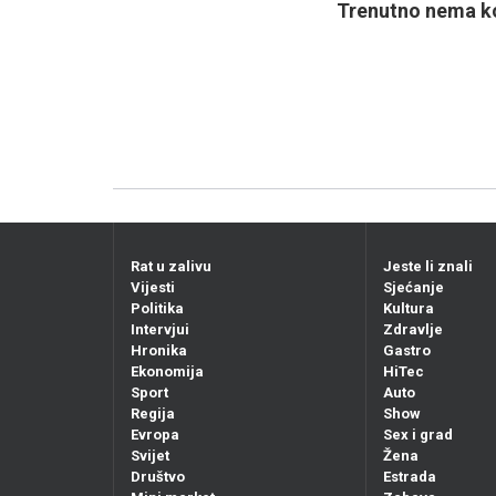
Trenutno nema ko
Rat u zalivu
Jeste li znali
Vijesti
Sjećanje
Politika
Kultura
Intervjui
Zdravlje
Hronika
Gastro
Ekonomija
HiTec
Sport
Auto
Regija
Show
Evropa
Sex i grad
Svijet
Žena
Društvo
Estrada