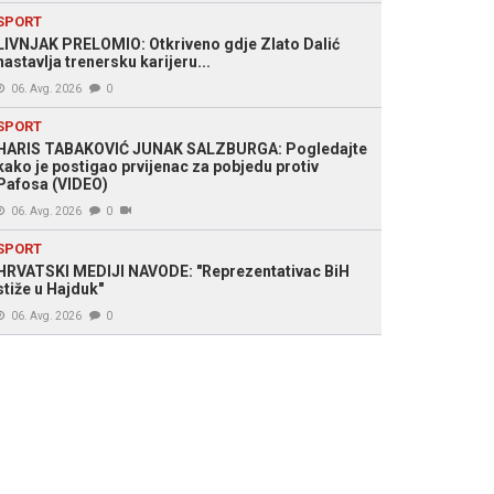
SPORT
LIVNJAK PRELOMIO: Otkriveno gdje Zlato Dalić
nastavlja trenersku karijeru...
06. Avg. 2026
0
SPORT
HARIS TABAKOVIĆ JUNAK SALZBURGA: Pogledajte
kako je postigao prvijenac za pobjedu protiv
Pafosa (VIDEO)
06. Avg. 2026
0
SPORT
HRVATSKI MEDIJI NAVODE: "Reprezentativac BiH
stiže u Hajduk"
06. Avg. 2026
0