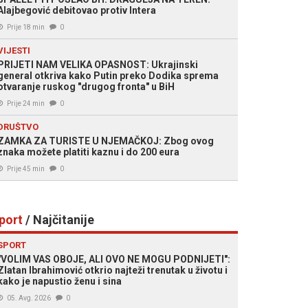
Alajbegović debitovao protiv Intera
Prije 18 min
0
VIJESTI
PRIJETI NAM VELIKA OPASNOST: Ukrajinski
general otkriva kako Putin preko Dodika sprema
otvaranje ruskog "drugog fronta" u BiH
Prije 24 min
0
DRUŠTVO
ZAMKA ZA TURISTE U NJEMAČKOJ: Zbog ovog
znaka možete platiti kaznu i do 200 eura
Prije 45 min
0
port
/ Najčitanije
SPORT
"VOLIM VAS OBOJE, ALI OVO NE MOGU PODNIJETI":
Zlatan Ibrahimović otkrio najteži trenutak u životu i
kako je napustio ženu i sina
05. Avg. 2026
0