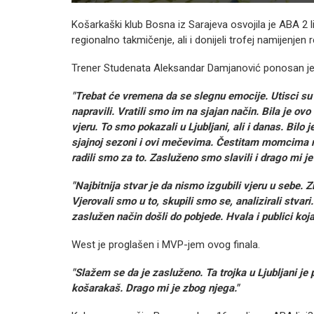
Košarkaški klub Bosna iz Sarajeva osvojila je ABA 2 lig
regionalno takmičenje, ali i donijeli trofej namijenjen 
Trener Studenata Aleksandar Damjanović ponosan je
"Trebat će vremena da se slegnu emocije. Utisci su p
napravili. Vratili smo im na sjajan način. Bila je ovo
vjeru. To smo pokazali u Ljubljani, ali i danas. Bilo j
sjajnoj sezoni i ovi mečevima. Čestitam momcima na 
radili smo za to. Zasluženo smo slavili i drago mi je
"Najbitnija stvar je da nismo izgubili vjeru u sebe.
Vjerovali smo u to, skupili smo se, analizirali stvar
zaslužen način došli do pobjede. Hvala i publici koj
West je proglašen i MVP-jem ovog finala.
"Slažem se da je zasluženo. Ta trojka u Ljubljani je
košarakaš. Drago mi je zbog njega."