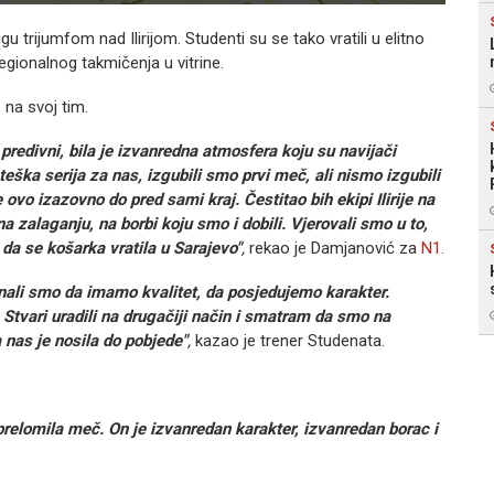
u trijumfom nad Ilirijom. Studenti su se tako vratili u elitno
regionalnog takmičenja u vitrine.
 na svoj tim.
redivni, bila je izvanredna atmosfera koju su navijači
 teška serija za nas, izgubili smo prvi meč, ali nismo izgubili
e ovo izazovno do pred sami kraj. Čestitao bih ekipi Ilirije na
zalaganju, na borbi koju smo i dobili. Vjerovali smo u to,
 da se košarka vratila u Sarajevo"
,
rekao je Damjanović za
N1.
 Znali smo da imamo kvalitet, da posjedujemo karakter.
i. Stvari uradili na drugačiji način i smatram da smo na
a nas je nosila do pobjede"
,
kazao je trener Studenata.
 prelomila meč. On je izvanredan karakter, izvanredan borac i