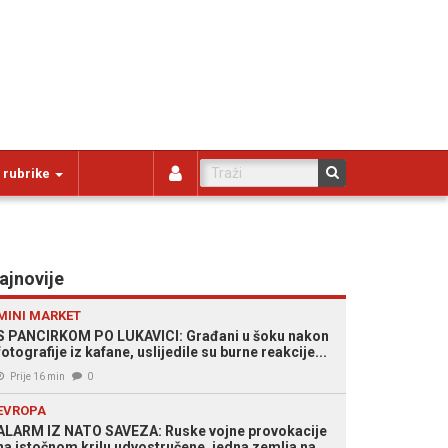
 rubrike
ajnovije
MINI MARKET
S PANCIRKOM PO LUKAVICI: Građani u šoku nakon
fotografije iz kafane, uslijedile su burne reakcije...
Prije 16 min
0
EVROPA
ALARM IZ NATO SAVEZA: Ruske vojne provokacije
na istočnom krilu udvostručene, jedna zemlja na