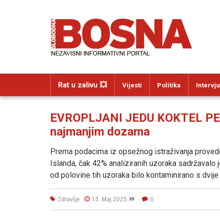
Rat u zalivu 💥
Vijesti
Politika
Intervju
EVROPLJANI JEDU KOKTEL PESTI
najmanjim dozama
Prema podacima iz opsežnog istraživanja provede
Islanda, čak 42% analiziranih uzoraka sadržavalo j
od polovine tih uzoraka bilo kontaminirano s dvije 
Zdravlje
15. Maj 2025
0