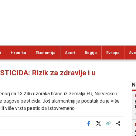
i
Hronika
Ekonomija
Sport
Regija
Evropa
Sve
CIDA: Rizik za zdravlje i u
N
nog na 13.246 uzoraka hrane iz zemalja EU, Norveške i
e tragove pesticida. Još alarmantniji je podatak da je više
ili više vrsta pesticida istovremeno.
Facebook
X
Kopiraj link
Više