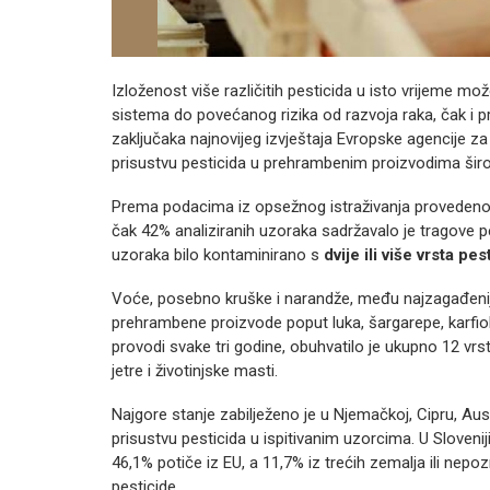
Izloženost više različitih pesticida u isto vrijeme mo
sistema do povećanog rizika od razvoja raka, čak i p
zaključaka najnovijeg izvještaja Evropske agencije za
prisustvu pesticida u prehrambenim proizvodima šir
Prema podacima iz opsežnog istraživanja provedenog
čak 42% analiziranih uzoraka sadržavalo je tragove pes
uzoraka bilo kontaminirano s
dvije ili više vrsta pes
Voće, posebno kruške i narandže, među najzagađeniji
prehrambene proizvode poput luka, šargarepe, karfiol
provodi svake tri godine, obuhvatilo je ukupno 12 vrs
jetre i životinjske masti.
Najgore stanje zabilježeno je u Njemačkoj, Cipru, Aus
prisustvu pesticida u ispitivanim uzorcima. U Slovenij
46,1% potiče iz EU, a 11,7% iz trećih zemalja ili nep
pesticide.