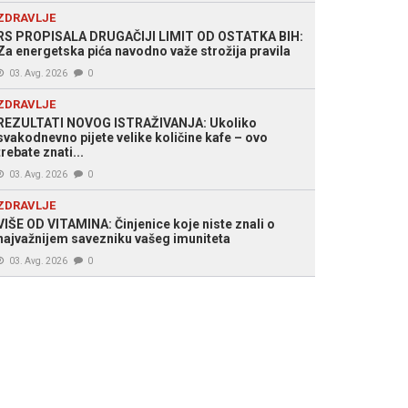
ZDRAVLJE
RS PROPISALA DRUGAČIJI LIMIT OD OSTATKA BIH:
Za energetska pića navodno važe strožija pravila
03. Avg. 2026
0
ZDRAVLJE
REZULTATI NOVOG ISTRAŽIVANJA: Ukoliko
svakodnevno pijete velike količine kafe – ovo
trebate znati...
03. Avg. 2026
0
ZDRAVLJE
VIŠE OD VITAMINA: Činjenice koje niste znali o
najvažnijem savezniku vašeg imuniteta
03. Avg. 2026
0