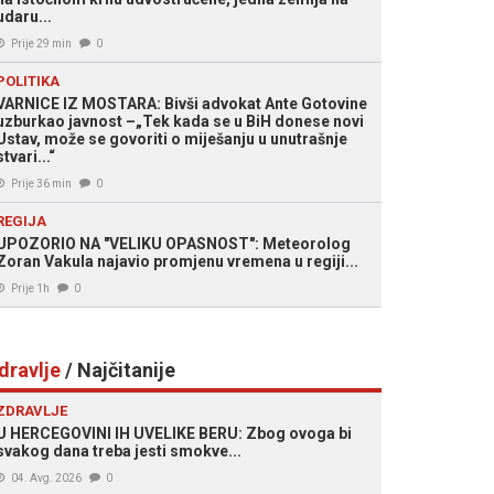
udaru...
Prije 29 min
0
POLITIKA
VARNICE IZ MOSTARA: Bivši advokat Ante Gotovine
uzburkao javnost –„Tek kada se u BiH donese novi
Ustav, može se govoriti o miješanju u unutrašnje
stvari...“
Prije 36 min
0
REGIJA
UPOZORIO NA "VELIKU OPASNOST": Meteorolog
Zoran Vakula najavio promjenu vremena u regiji...
Prije 1h
0
dravlje
/ Najčitanije
ZDRAVLJE
U HERCEGOVINI IH UVELIKE BERU: Zbog ovoga bi
svakog dana treba jesti smokve...
04. Avg. 2026
0