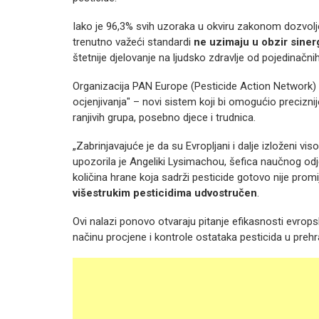
Iako je 96,3% svih uzoraka u okviru zakonom dozvolje
trenutno važeći standardi
ne uzimaju u obzir sinerg
štetnije djelovanje na ljudsko zdravlje od pojedinačni
Organizacija PAN Europe (Pesticide Action Network) 
ocjenjivanja" – novi sistem koji bi omogućio preciznij
ranjivih grupa, posebno djece i trudnica.
„Zabrinjavajuće je da su Evropljani i dalje izloženi vi
upozorila je Angeliki Lysimachou, šefica naučnog od
količina hrane koja sadrži pesticide gotovo nije promi
višestrukim pesticidima udvostručen
.
Ovi nalazi ponovo otvaraju pitanje efikasnosti evrops
načinu procjene i kontrole ostataka pesticida u pre