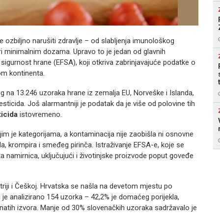
že ozbiljno narušiti zdravlje – od slabljenja imunološkog
ri minimalnim dozama. Upravo to je jedan od glavnih
 sigurnost hrane (EFSA), koji otkriva zabrinjavajuće podatke o
om kontinenta.
 na 13.246 uzoraka hrane iz zemalja EU, Norveške i Islanda,
ticida. Još alarmantniji je podatak da je više od polovine tih
ticida
istovremeno.
m je kategorijama, a kontaminacija nije zaobišla ni osnovne
a, krompira i smeđeg pirinča. Istraživanje EFSA-e, koje se
ta namirnica, uključujući i životinjske proizvode poput goveđe
triji i Češkoj. Hrvatska se našla na devetom mjestu po
i je analizirano 154 uzorka – 42,2% je domaćeg porijekla,
oznatih izvora. Manje od 30% slovenačkih uzoraka sadržavalo je