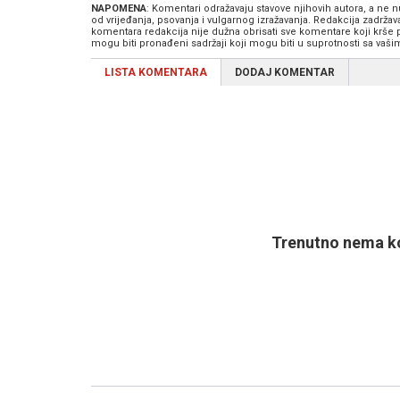
NAPOMENA
: Komentari odražavaju stavove njihovih autora, a ne
od vrijeđanja, psovanja i vulgarnog izražavanja. Redakcija zadrža
komentara redakcija nije dužna obrisati sve komentare koji krše
mogu biti pronađeni sadržaji koji mogu biti u suprotnosti sa vaš
LISTA KOMENTARA
DODAJ KOMENTAR
Trenutno nema ko