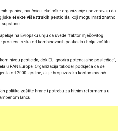
nih granica, naučnici i ekološke organizacije upozoravaju da
ijske efekte višestrukih pesticida
, koji mogu imati znatno
h supstanci.
apeluje na Evropsku uniju da uvede "faktor mješovitog
e procjene rizika od kombinovanih pesticida i bolju zaštitu
sokom nivou pesticida, dok EU ignorira potencijalne posljedice“,
jela u PAN Europe. Organizacija također podsjeća da se
jenila od 2000. godine, ali je broj uzoraka kontaminiranih
kih politika zaštite hrane i potrebu za hitnim reformama u
hrambenom lancu.