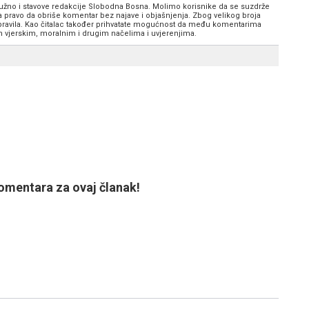
 nužno i stavove redakcije Slobodna Bosna. Molimo korisnike da se suzdrže
va pravo da obriše komentar bez najave i objašnjenja. Zbog velikog broja
 pravila. Kao čitalac također prihvatate mogućnost da među komentarima
im vjerskim, moralnim i drugim načelima i uvjerenjima.
mentara za ovaj članak!