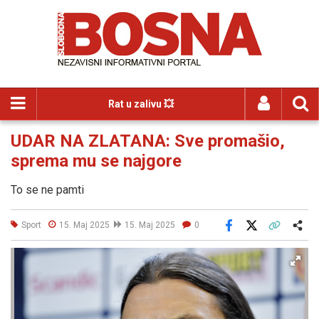
Rat u zalivu 💥
UDAR NA ZLATANA: Sve promašio,
sprema mu se najgore
To se ne pamti
Sport
15. Maj 2025
15. Maj 2025
0
Facebook
X
Kopiraj link
Više