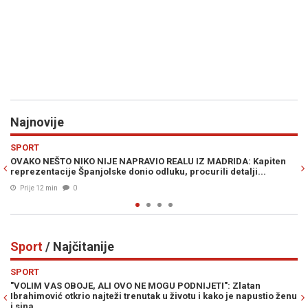
Najnovije
Previous
N
POLITIKA
O REALU IZ MADRIDA: Kapiten
DRAMA U WASHINGTONU: Kongresmeni
dluku, procurili detalji...
Dodika na "crnu listu", ali ni to nije sve
Prije 23 min
0
Sport
/ Najčitanije
Previous
N
SPORT
E MOGU PODNIJETI": Zlatan
NA POMOLU JE SENZACIONALAN PREO
utak u životu i kako je napustio ženu
mogao ostati bez unosnog posla, p
Bosanac...