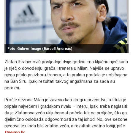
Foto: Guliver Image (Bardell Andreas)
Zlatan Ibrahimović posljednje dvije godine ima ključnu riječ kada
je riječ o dovođenju igrača i trenera u Milan. Najviše se upravo
njega pitalo pri izboru trenera, a ta praksa postala je uobičajena
na San Siru. Ipak, rezultati takvog angažmana za sada su
porazni.
Prošle sezone Milan je završio kao drugi u prvenstvu, a titula je
pripala najvećem i gradskom rivalu – Interu. Ipak, treba naglasiti
da je Zlatanova veća uključenost počela tek na proljeće, što ga
djelimično oslobađa odgovornosti za taj ishod. No, ove sezone
njegova je uloga bila znatno veća, a rezultati znatno lošiji, piše
Dnevno.hr.