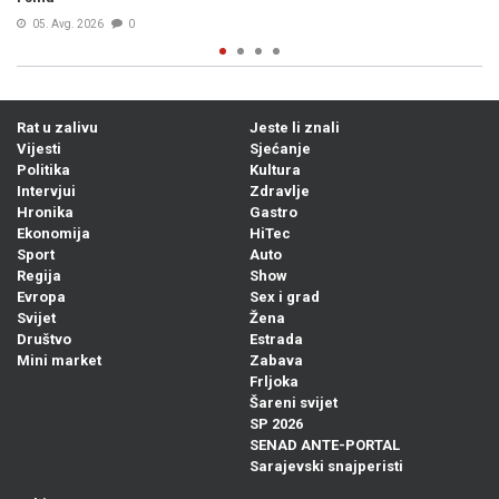
04. Avg. 2026
0
Rat u zalivu
Jeste li znali
Vijesti
Sjećanje
Politika
Kultura
Intervjui
Zdravlje
Hronika
Gastro
Ekonomija
HiTec
Sport
Auto
Regija
Show
Evropa
Sex i grad
Svijet
Žena
Društvo
Estrada
Mini market
Zabava
Frljoka
Šareni svijet
SP 2026
SENAD ANTE-PORTAL
Sarajevski snajperisti