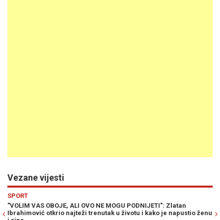
Vezane vijesti
Previous
N
SP 2026
U PODNIJETI": Zlatan
IBRAHIMOVIĆ SE OBRATIO PAREDESU BIR
u životu i kako je napustio ženu
bio tamo, udario bih ga glavom"