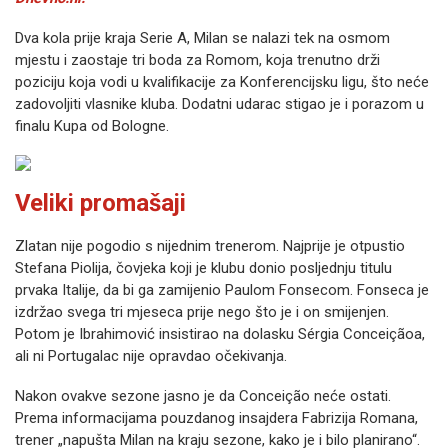
Dva kola prije kraja Serie A, Milan se nalazi tek na osmom
mjestu i zaostaje tri boda za Romom, koja trenutno drži
poziciju koja vodi u kvalifikacije za Konferencijsku ligu, što neće
zadovoljiti vlasnike kluba. Dodatni udarac stigao je i porazom u
finalu Kupa od Bologne.
Veliki promašaji
Zlatan nije pogodio s nijednim trenerom. Najprije je otpustio
Stefana Piolija, čovjeka koji je klubu donio posljednju titulu
prvaka Italije, da bi ga zamijenio Paulom Fonsecom. Fonseca je
izdržao svega tri mjeseca prije nego što je i on smijenjen.
Potom je Ibrahimović insistirao na dolasku Sérgia Conceiçãoa,
ali ni Portugalac nije opravdao očekivanja.
Nakon ovakve sezone jasno je da Conceição neće ostati.
Prema informacijama pouzdanog insajdera Fabrizija Romana,
trener „napušta Milan na kraju sezone, kako je i bilo planirano“.