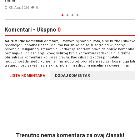
21. Jul. 2026
0
Komentari - Ukupno
0
NAPOMENA
: Komentari odražavaju stavove njihovih autora, a ne nužno i stavove
redakcije Slobodna Bosna. Molimo korisnike da se suzdrže od vrijeđanja,
psovanja i vulgarnog izražavanja. Redakcija zadržava pravo da obriše komentar
bez najave i objašnjenja. Zbog velikog broja komentara redakcija nije dužna
obrisati sve komentare koji krše pravila. Kao čitalac također prihvatate
mogućnost da među komentarima mogu biti pronađeni sadržaji koji mogu biti
u suprotnosti sa vašim vjerskim, moralnim i drugim načelima i uvjerenjima.
LISTA KOMENTARA
DODAJ KOMENTAR
Trenutno nema komentara za ovaj članak!