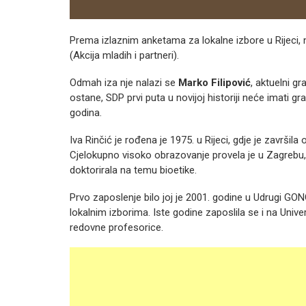
Prema izlaznim anketama za lokalne izbore u Rijeci, na
(Akcija mladih i partneri).
Odmah iza nje nalazi se
Marko Filipović
, aktuelni g
ostane, SDP prvi puta u novijoj historiji neće imati 
godina.
Iva Rinčić je rođena je 1975. u Rijeci, gdje je završi
Cjelokupno visoko obrazovanje provela je u Zagrebu, a
doktorirala na temu bioetike.
Prvo zaposlenje bilo joj je 2001. godine u Udrugi G
lokalnim izborima. Iste godine zaposlila se i na Univerz
redovne profesorice.