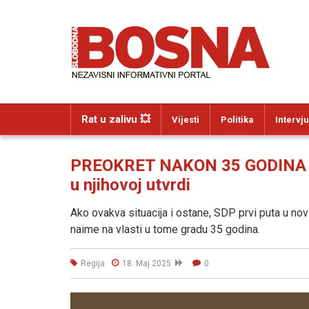
Rat u zalivu 💥
Vijesti
Politika
Intervju
PREOKRET NAKON 35 GODINA U
u njihovoj utvrdi
Ako ovakva situacija i ostane, SDP prvi puta u novi
naime na vlasti u tome gradu 35 godina.
Regija
18. Maj 2025
0