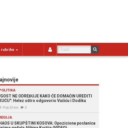
 rubrike
ajnovije
POLITIKA
"GOST NE ODREĐUJE KAKO ĆE DOMAĆIN UREDITI
KUĆU": Helez oštro odgovorio Vučiću i Dodiku
Prije 23 min
0
REGIJA
HAOS U SKUPŠTINI KOSOVA: Opoziciona poslanica
jajima gađala Aljbina Kurtija (VIDEO)