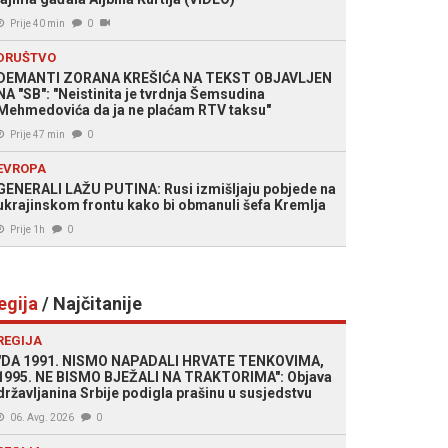
Prije 40 min
0
DRUŠTVO
DEMANTI ZORANA KREŠIĆA NA TEKST OBJAVLJEN
NA "SB": "Neistinita je tvrdnja Šemsudina
Mehmedovića da ja ne plaćam RTV taksu"
Prije 47 min
0
EVROPA
GENERALI LAŽU PUTINA: Rusi izmišljaju pobjede na
ukrajinskom frontu kako bi obmanuli šefa Kremlja
Prije 1h
0
egija
/ Najčitanije
REGIJA
"DA 1991. NISMO NAPADALI HRVATE TENKOVIMA,
1995. NE BISMO BJEŽALI NA TRAKTORIMA": Objava
državljanina Srbije podigla prašinu u susjedstvu
06. Avg. 2026
0