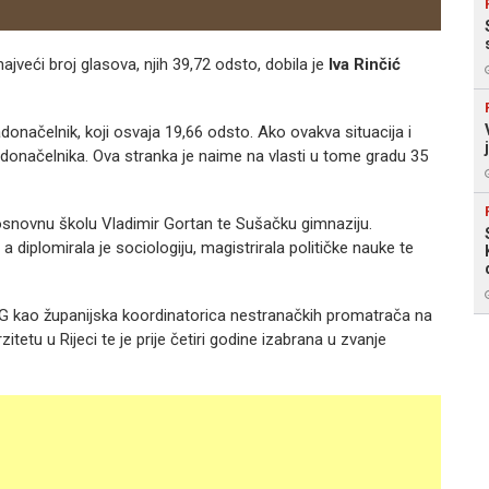
jveći broj glasova, njih 39,72 odsto, dobila je
Iva Rinčić
radonačelnik, koji osvaja 19,66 odsto. Ako ovakva situacija i
gradonačelnika. Ova stranka je naime na vlasti u tome gradu 35
la osnovnu školu Vladimir Gortan te Sušačku gimnaziju.
 diplomirala je sociologiju, magistrirala političke nauke te
ONG kao županijska koordinatorica nestranačkih promatrača na
itetu u Rijeci te je prije četiri godine izabrana u zvanje