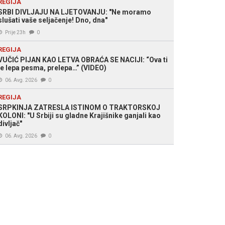
REGIJA
SRBI DIVLJAJU NA LJETOVANJU: "Ne moramo
slušati vaše seljačenje! Dno, dna"
Prije 23h
0
REGIJA
VUČIĆ PIJAN KAO LETVA OBRAĆA SE NACIJI: “Ova ti
je lepa pesma, prelepa…” (VIDEO)
06. Avg. 2026
0
REGIJA
SRPKINJA ZATRESLA ISTINOM O TRAKTORSKOJ
KOLONI: "U Srbiji su gladne Krajišnike ganjali kao
divljač"
06. Avg. 2026
0