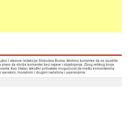
 nužno i stavove redakcije Slobodna Bosna. Molimo korisnike da se suzdrže
va pravo da obriše komentar bez najave i objašnjenja. Zbog velikog broja
 pravila. Kao čitalac također prihvatate mogućnost da među komentarima
im vjerskim, moralnim i drugim načelima i uvjerenjima.