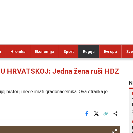
i
Hronika
Ekonomija
Sport
Regija
Evropa
Sve
 HRVATSKOJ: Jedna žena ruši HDZ
N
joj historiji neće imati gradonačelnika. Ova stranka je
Facebook
X
Kopiraj link
Više