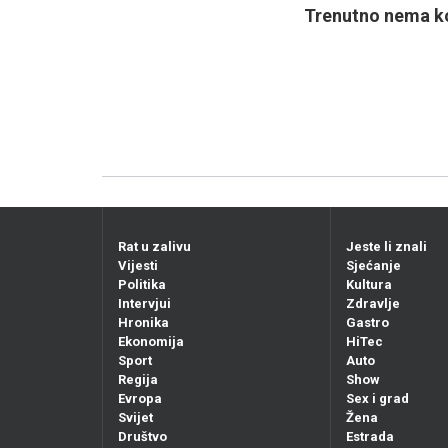
Trenutno nema ko
Rat u zalivu
Jeste li znali
Vijesti
Sjećanje
Politika
Kultura
Intervjui
Zdravlje
Hronika
Gastro
Ekonomija
HiTec
Sport
Auto
Regija
Show
Evropa
Sex i grad
Svijet
Žena
Društvo
Estrada