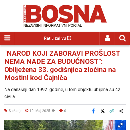
Rat u zalivu 💥
"NAROD KOJI ZABORAVI PROŠLOST
NEMA NADE ZA BUDUĆNOST":
Obilježena 33. godišnjica zločina na
Mostini kod Čajniča
Na današnji dan 1992. godine, u tom objektu ubijena su 42
civila.
Sjećanje
19. Maj 2025
0
Facebook
X
Kopiraj link
Više