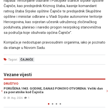
napada Teritorijalne odbrane i Policijske stanice srpske opštine
Čajniče, kao predsjednik Kriznog štaba, kasnije komandant
ratnog štaba Srpske opštine Čajniče te predsjednik Skupštine
opštine i ministar odbrane u Vladi Srpske autonomne teritorije
Hercegovina, kao svjestan učesnik udruženog zločinačkog
poduhvata, planirao i naredio progon nesrpskog stanovništva
sa područja koje obuhvata općina Čajniče”.
Kornjača je nedostupan pravosudnim organima, iako je poznato
da stanuje u Novom Sadu.
Tagovi:
ČAJNIČE
Vezane vijesti
Previous
N
POLITIKA
, DANAS PONOVO OTVORENA: Veliki dan
NE ZNAJU GDJE ĆE, ALI ZNAJ
ča
Demosa Čajniče istupio iz st
31. Avg. 2025
0