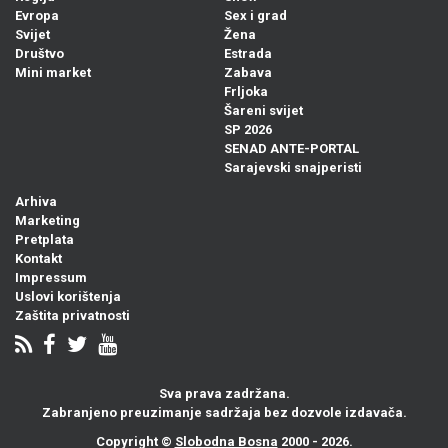
Evropa
Sex i grad
Svijet
Žena
Društvo
Estrada
Mini market
Zabava
Frljoka
Šareni svijet
SP 2026
SENAD ANTE-PORTAL
Sarajevski snajperisti
Arhiva
Marketing
Pretplata
Kontakt
Impressum
Uslovi korištenja
Zaštita privatnosti
Sva prava zadržana.
Zabranjeno preuzimanje sadržaja bez dozvole izdavača.
Copyright ©
Slobodna Bosna
2000 - 2026.