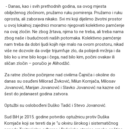
- Danas, kao i svih prethodnih godina, sa ovog mjesta
obilježenog zločinom, pružamo ruku pomirenja. Pružamo i ruku
oprosta, ali zaborava nikako. Svi mi koji dijelimo životni prostor
u ovoj lokalnoj zajednici moramo njegovati kolektivno pamćenje
na ovaj zločin. Ne zbog žrtava, njima to ne treba, ali treba nama
zbog naše i budućnosti naših potomaka. Kolektivno pamćenje
nam treba da dobri ljudi kojih nije malo na ovom prostoru, nikad
više ne dozvole da ovdje trijumfuje zlo, da pobijedi mržnja i da
bilo ko u ime bilo koga i čega, nad bilo kim, počini ovakav ili
sličan zločin – poručio je Alihodžić.
Za ratne zločine počinjene nad civilima Čajniča i okoline do
danas su osuđeni Milorad Živković, Milun Kornjača, Milosav
Jovanović, Marijan Jovanović i Slavko Jovanović na kazne od
šest do jedanaest godina zatvora.
Optužbi su oslobođeni Duško Tadić i Stevo Jovanović.
Sud BiH je 2015. godine potvrdio optužnicu protiv Duška
Kornjače koji se tereti da je “u okviru širokog i sistematičnog