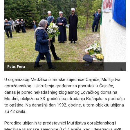
Foto: Fena
U organizaciji Medžlisa islamske zajednice Čajniče, Muftijstva
goraždanskog i Udruženja građana za povratak u Čajniče,
danas je pored nekadašnjeg zloglasnog Lovačkog doma na
Mostini, obilježena 33. godišnjica stradanja Bošnjaka s područja
te opštine. Na današnji dan 1992. godine, u tom objektu ubijena
su 42 civila.
Porodice ubijenih te predstavnici Muftijstva goraždanskog i
Medžlisa Islamske zajednice (IZ) Čajniče, kao i delegacija BPK