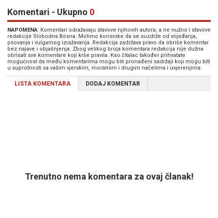
Komentari - Ukupno
0
NAPOMENA
: Komentari odražavaju stavove njihovih autora, a ne nužno i stavove
redakcije Slobodna Bosna. Molimo korisnike da se suzdrže od vrijeđanja,
psovanja i vulgarnog izražavanja. Redakcija zadržava pravo da obriše komentar
bez najave i objašnjenja. Zbog velikog broja komentara redakcija nije dužna
obrisati sve komentare koji krše pravila. Kao čitalac također prihvatate
mogućnost da među komentarima mogu biti pronađeni sadržaji koji mogu biti
u suprotnosti sa vašim vjerskim, moralnim i drugim načelima i uvjerenjima.
LISTA KOMENTARA
DODAJ KOMENTAR
Trenutno nema komentara za ovaj članak!