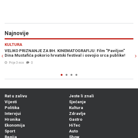
Najnovije
Previous
N
EVROPA
 BH. KINEMATOGRAFIJU: Film "Paviljon"
OPSADNO STANJE U DABLI
 hrvatski festival i osvojio srca publike!
OSIGURANJE: Iz Emirata st
Edinom Gačaninom (VIDE
Prije 14 min
0
Rat u zalivu
Jeste li znali
Vijesti
Sjećanje
Politika
Kultura
Intervjui
Zdravlje
Hronika
Gastro
Ekonomija
HiTec
Sport
Auto
Regija
Show