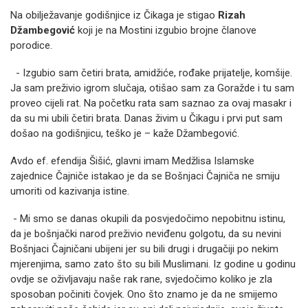
Na obilježavanje godišnjice iz Čikaga je stigao
Rizah
Džambegović
koji je na Mostini izgubio brojne članove
porodice.
- Izgubio sam četiri brata, amidžiće, rođake prijatelje, komšije.
Ja sam preživio igrom slučaja, otišao sam za Goražde i tu sam
proveo cijeli rat. Na početku rata sam saznao za ovaj masakr i
da su mi ubili četiri brata. Danas živim u Čikagu i prvi put sam
došao na godišnjicu, teško je – kaže Džambegović.
Avdo ef. efendija Šišić, glavni imam Medžlisa Islamske
zajednice Čajniče istakao je da se Bošnjaci Čajniča ne smiju
umoriti od kazivanja istine.
- Mi smo se danas okupili da posvjedočimo nepobitnu istinu,
da je bošnjački narod preživio neviđenu golgotu, da su nevini
Bošnjaci Čajničani ubijeni jer su bili drugi i drugačiji po nekim
mjerenjima, samo zato što su bili Muslimani. Iz godine u godinu
ovdje se oživljavaju naše rak rane, svjedočimo koliko je zla
sposoban počiniti čovjek. Ono što znamo je da ne smijemo