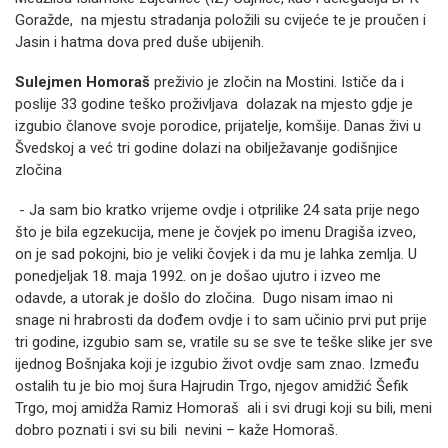
Goražde, na mjestu stradanja položili su cvijeće te je proučen i
Jasin i hatma dova pred duše ubijenih.
Sulejmen Homoraš
preživio je zločin na Mostini. Ističe da i
poslije 33 godine teško proživljava dolazak na mjesto gdje je
izgubio članove svoje porodice, prijatelje, komšije. Danas živi u
Švedskoj a već tri godine dolazi na obilježavanje godišnjice
zločina
- Ja sam bio kratko vrijeme ovdje i otprilike 24 sata prije nego
što je bila egzekucija, mene je čovjek po imenu Dragiša izveo,
on je sad pokojni, bio je veliki čovjek i da mu je lahka zemlja. U
ponedjeljak 18. maja 1992. on je došao ujutro i izveo me
odavde, a utorak je došlo do zločina. Dugo nisam imao ni
snage ni hrabrosti da dođem ovdje i to sam učinio prvi put prije
tri godine, izgubio sam se, vratile su se sve te teške slike jer sve
ijednog Bošnjaka koji je izgubio život ovdje sam znao. Između
ostalih tu je bio moj šura Hajrudin Trgo, njegov amidžić Šefik
Trgo, moj amidža Ramiz Homoraš ali i svi drugi koji su bili, meni
dobro poznati i svi su bili nevini – kaže Homoraš.