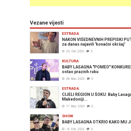
Vezane vijesti
ESTRADA
NAKON VIŠEDNEVNIH PREPISKI PUT
za danas najavili 'konačni okršaj'
20. Okt. 2025
0
KULTURA
BABY LASAGNA "POMEO" KONKURENC
ostao praznih ruku
28. Mar. 2025
0
ESTRADA
CIJELI REGION U ŠOKU: Baby Lasagna 
Makedoniji...
17. Mar. 2025
0
SHOW
BABY LASAGNA OTKRIO KAKO MU JE U
14. Feb. 2025
0