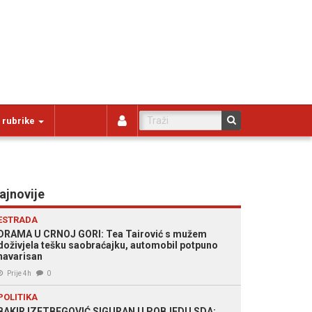
 rubrike
ajnovije
ESTRADA
DRAMA U CRNOJ GORI: Tea Tairović s mužem
doživjela tešku saobraćajku, automobil potpuno
havarisan
Prije 4h
0
POLITIKA
BAKIR IZETBEGOVIĆ SIGURAN U POBJEDU SDA: