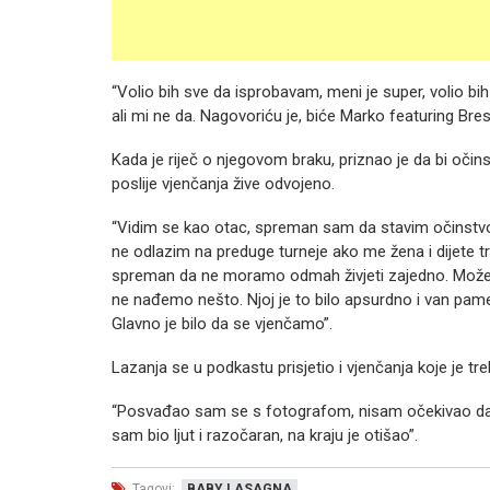
“Volio bih sve da isprobavam, meni je super, volio bih
ali mi ne da. Nagovoriću je, biće Marko featuring Bres
Kada je riječ o njegovom braku, priznao je da bi očinst
poslije vjenčanja žive odvojeno.
“Vidim se kao otac, spreman sam da stavim očinstvo i
ne odlazim na preduge turneje ako me žena i dijete tre
spreman da ne moramo odmah živjeti zajedno. Možemo 
ne nađemo nešto. Njoj je to bilo apsurdno i van pameti,
Glavno je bilo da se vjenčamo”.
Lazanja se u podkastu prisjetio i vjenčanja koje je treb
“Posvađao sam se s fotografom, nisam očekivao da ć
sam bio ljut i razočaran, na kraju je otišao”.
Tagovi:
BABY LASAGNA