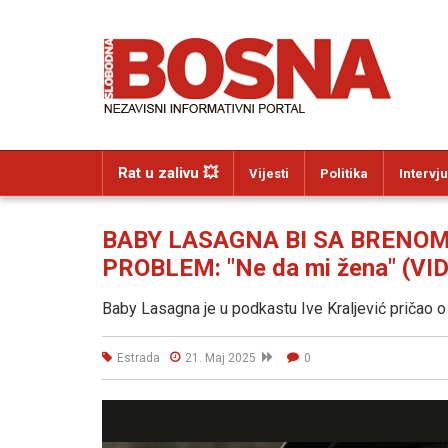
Rat u zalivu 💥
Vijesti
Politika
Intervju
BABY LASAGNA BI SA BRENOM
PROBLEM: "Ne da mi žena" (VI
Baby Lasagna je u podkastu Ive Kraljević pričao o s
Estrada
21. Maj 2025
0