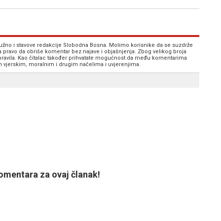
 nužno i stavove redakcije Slobodna Bosna. Molimo korisnike da se suzdrže
va pravo da obriše komentar bez najave i objašnjenja. Zbog velikog broja
 pravila. Kao čitalac također prihvatate mogućnost da među komentarima
im vjerskim, moralnim i drugim načelima i uvjerenjima.
mentara za ovaj članak!