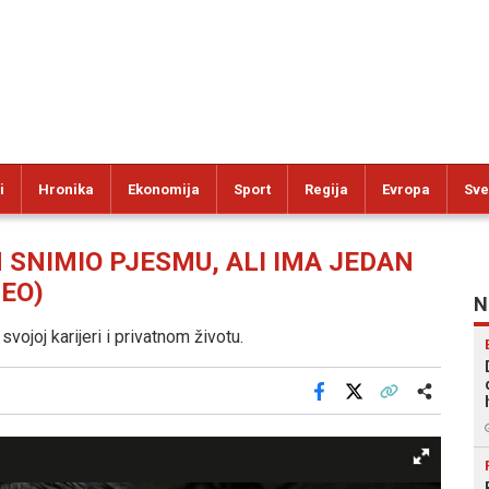
i
Hronika
Ekonomija
Sport
Regija
Evropa
Sve
 SNIMIO PJESMU, ALI IMA JEDAN
DEO)
N
vojoj karijeri i privatnom životu.
Facebook
X
Kopiraj link
Više