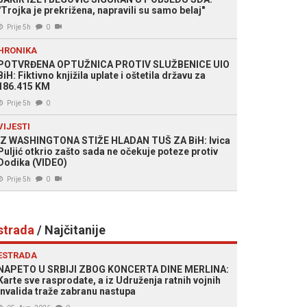
"Trojka je prekrižena, napravili su samo belaj"
Prije 5h
0
HRONIKA
POTVRĐENA OPTUŽNICA PROTIV SLUŽBENICE UIO
BiH: Fiktivno knjižila uplate i oštetila državu za
186.415 KM
Prije 5h
0
VIJESTI
IZ WASHINGTONA STIŽE HLADAN TUŠ ZA BiH: Ivica
Puljić otkrio zašto sada ne očekuje poteze protiv
Dodika (VIDEO)
Prije 5h
0
strada
/ Najčitanije
ESTRADA
NAPETO U SRBIJI ZBOG KONCERTA DINE MERLINA:
Karte sve rasprodate, a iz Udruženja ratnih vojnih
invalida traže zabranu nastupa