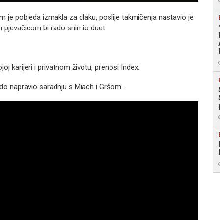
em je pobjeda izmakla za dlaku, poslije takmičenja nastavio je
m pjevačicom bi rado snimio duet.
oj karijeri i privatnom životu, prenosi Index.
 rado napravio saradnju s Miach i Gršom.