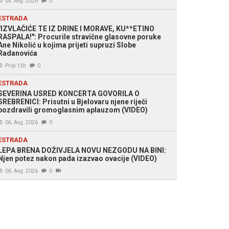
05. Avg. 2026
0
ESTRADA
"IZVLAČIĆE TE IZ DRINE I MORAVE, KU**ETINO
RASPALA!": Procurile stravične glasovne poruke
Ane Nikolić u kojima prijeti supruzi Slobe
Radanovića
Prije 13h
0
ESTRADA
SEVERINA USRED KONCERTA GOVORILA O
SREBRENICI: Prisutni u Bjelovaru njene riječi
pozdravili gromoglasnim aplauzom (VIDEO)
06. Avg. 2026
0
ESTRADA
LEPA BRENA DOŽIVJELA NOVU NEZGODU NA BINI:
Njen potez nakon pada izazvao ovacije (VIDEO)
06. Avg. 2026
0