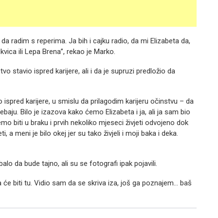
 da radim s reperima. Ja bih i cajku radio, da mi Elizabeta da,
kvica ili Lepa Brena”, rekao je Marko.
vo stavio ispred karijere, ali i da je supruzi predložio da
spred karijere, u smislu da prilagodim karijeru očinstvu – da
baju. Bilo je izazova kako ćemo Elizabeta i ja, ali ja sam bio
biti u braku i prvih nekoliko mjeseci živjeti odvojeno dok
 a meni je bilo okej jer su tako živjeli i moji baka i deka.
alo da bude tajno, ali su se fotografi ipak pojavili.
e biti tu. Vidio sam da se skriva iza, još ga poznajem… baš