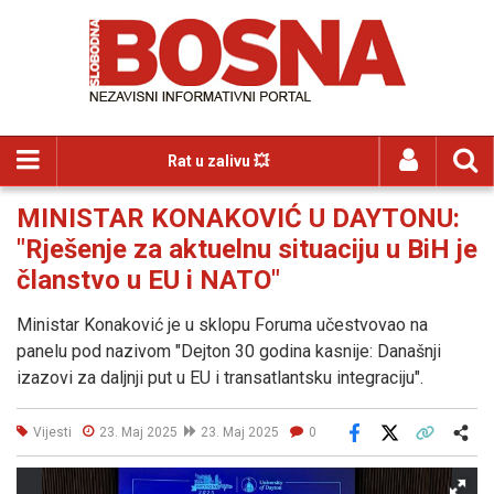
Rat u zalivu 💥
MINISTAR KONAKOVIĆ U DAYTONU:
"Rješenje za aktuelnu situaciju u BiH je
članstvo u EU i NATO"
Ministar Konaković je u sklopu Foruma učestvovao na
panelu pod nazivom "Dejton 30 godina kasnije: Današnji
izazovi za daljnji put u EU i transatlantsku integraciju".
Vijesti
23. Maj 2025
23. Maj 2025
0
Facebook
X
Kopiraj link
Više