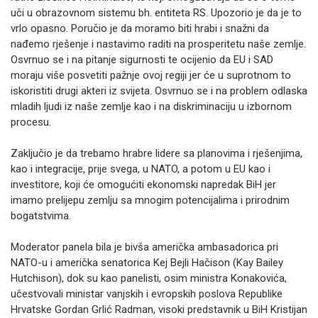
uči u obrazovnom sistemu bh. entiteta RS. Upozorio je da je to
vrlo opasno. Poručio je da moramo biti hrabi i snažni da
nađemo rješenje i nastavimo raditi na prosperitetu naše zemlje.
Osvrnuo se i na pitanje sigurnosti te ocijenio da EU i SAD
moraju više posvetiti pažnje ovoj regiji jer će u suprotnom to
iskoristiti drugi akteri iz svijeta. Osvrnuo se i na problem odlaska
mladih ljudi iz naše zemlje kao i na diskriminaciju u izbornom
procesu.
Zaključio je da trebamo hrabre lidere sa planovima i rješenjima,
kao i integracije, prije svega, u NATO, a potom u EU kao i
investitore, koji će omogućiti ekonomski napredak BiH jer
imamo prelijepu zemlju sa mnogim potencijalima i prirodnim
bogatstvima.
Moderator panela bila je bivša američka ambasadorica pri
NATO-u i američka senatorica Kej Bejli Hačison (Kay Bailey
Hutchison), dok su kao panelisti, osim ministra Konakovića,
učestvovali ministar vanjskih i evropskih poslova Republike
Hrvatske Gordan Grlić Radman, visoki predstavnik u BiH Kristijan