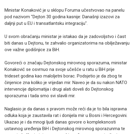
Ministar Konaković je u sklopu Foruma učestvovao na panelu
pod nazivom "Dejton 30 godina kasnije: Današnji izazovi za
daljnji put u EU i transatlantsku integraciju".
U svom obraćanju ministar je istakao da je zadovoljstvo i čast
biti danas u Dejtonu, te zahvalio organizatorima na obilježavanju
ove važne godišnjice za BiH.
Govoreći o značaju Dejtonskog mirovnog sporazuma, ministar
Konaković se osvrnuo na svoje učešće u ratu u BiH prije
trideset godina kao maloljetni borac. Podsjetio je da zbog te
činjenice zna koliko je vrijedan mir. Naveo je da su nakon NATO
intervencije diplomatija i drugi alati doveli do Dejtonskog
sporazuma i tada smo svi slavili mir.
Naglasio je da danas s pravom može reći da je to bila ispravna
odluka koja je zaustavila rat i donijela mir u Bosni i Hercegovini.
Ukazao je i da mnogi ljudi danas govore o kompleksnosti
ustavnog uređenja BiH i Dejtonskog mirovnog sporazunma te