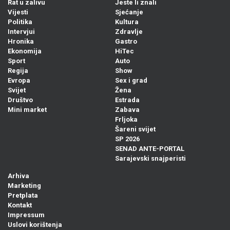
Rat u zalivu
Jeste li znali
Vijesti
Sjećanje
Politika
Kultura
Intervjui
Zdravlje
Hronika
Gastro
Ekonomija
HiTec
Sport
Auto
Regija
Show
Evropa
Sex i grad
Svijet
Žena
Društvo
Estrada
Mini market
Zabava
Frljoka
Šareni svijet
SP 2026
SENAD ANTE-PORTAL
Sarajevski snajperisti
Arhiva
Marketing
Pretplata
Kontakt
Impressum
Uslovi korištenja