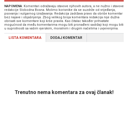
NAPOMENA
: Komentari odražavaju stavove njihovih autora, a ne nužno i stavove
redakcije Slobodna Bosna. Molimo korisnike da se suzdrže od vrijeđanja,
psovanja i vulgarnog izražavanja. Redakcija zadržava pravo da obriše komentar
bez najave i objašnjenja. Zbog velikog broja komentara redakcija nije dužna
obrisati sve komentare koji krše pravila. Kao čitalac također prihvatate
mogućnost da među komentarima mogu biti pronađeni sadržaji koji mogu biti
u suprotnosti sa vašim vjerskim, moralnim i drugim načelima i uvjerenjima.
LISTA KOMENTARA
DODAJ KOMENTAR
Trenutno nema komentara za ovaj članak!