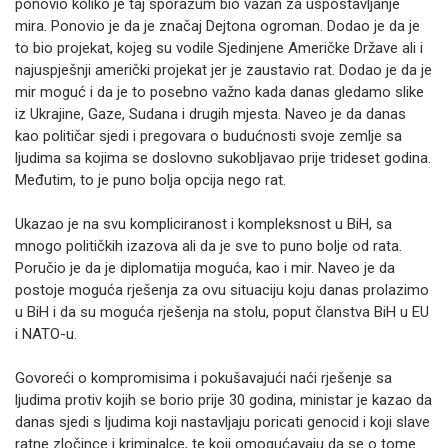
ponovio koliko je taj sporazum bio važan za uspostavljanje
mira. Ponovio je da je značaj Dejtona ogroman. Dodao je da je
to bio projekat, kojeg su vodile Sjedinjene Američke Države ali i
najuspješnji američki projekat jer je zaustavio rat. Dodao je da je
mir moguć i da je to posebno važno kada danas gledamo slike
iz Ukrajine, Gaze, Sudana i drugih mjesta. Naveo je da danas
kao političar sjedi i pregovara o budućnosti svoje zemlje sa
ljudima sa kojima se doslovno sukobljavao prije trideset godina.
Međutim, to je puno bolja opcija nego rat.
Ukazao je na svu kompliciranost i kompleksnost u BiH, sa
mnogo političkih izazova ali da je sve to puno bolje od rata.
Poručio je da je diplomatija moguća, kao i mir. Naveo je da
postoje moguća rješenja za ovu situaciju koju danas prolazimo
u BiH i da su moguća rješenja na stolu, poput članstva BiH u EU
i NATO-u.
Govoreći o kompromisima i pokušavajući naći rješenje sa
ljudima protiv kojih se borio prije 30 godina, ministar je kazao da
danas sjedi s ljudima koji nastavljaju poricati genocid i koji slave
ratne zločince i kriminalce, te koji omogućavaju da se o tome