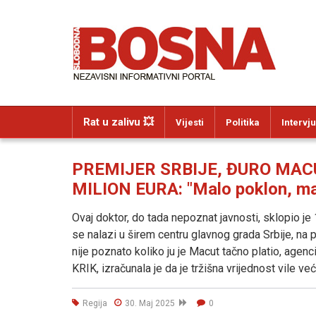
Rat u zalivu 💥
Vijesti
Politika
Intervju
PREMIJER SRBIJE, ĐURO MAC
MILION EURA: "Malo poklon, mal
Ovaj doktor, do tada nepoznat javnosti, sklopio je 
se nalazi u širem centru glavnog grada Srbije, na 
nije poznato koliko ju je Macut tačno platio, agenc
KRIK, izračunala je da je tržišna vrijednost vile već
Regija
30. Maj 2025
0