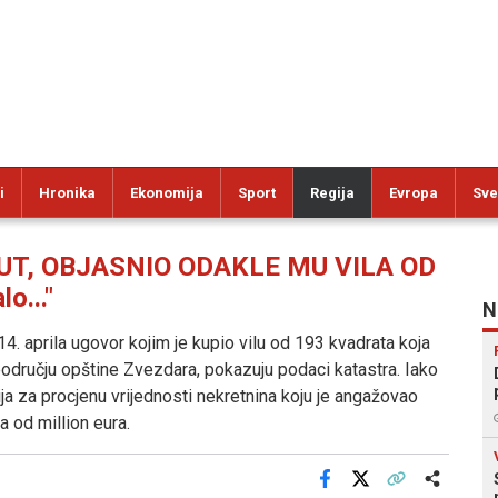
i
Hronika
Ekonomija
Sport
Regija
Evropa
Sve
UT, OBJASNIO ODAKLE MU VILA OD
o..."
N
14. aprila ugovor kojim je kupio vilu od 193 kvadrata koja
području opštine Zvezdara, pokazuju podaci katastra. Iako
ija za procjenu vrijednosti nekretnina koju je angažovao
a od million eura.
Facebook
X
Kopiraj link
Više