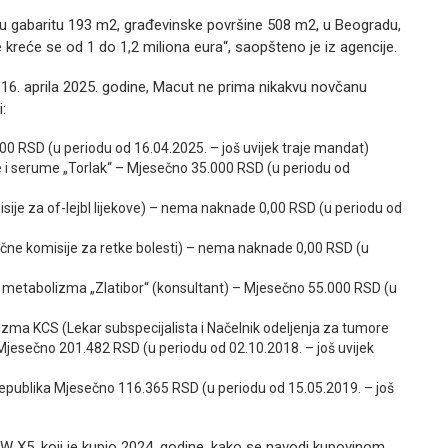
 gabaritu 193 m2, građevinske površine 508 m2, u Beogradu,
 kreće se od 1 do 1,2 miliona eura“, saopšteno je iz agencije.
 16. aprila 2025. godine, Macut ne prima nikakvu novčanu
:
0 RSD (u periodu od 16.04.2025. – još uvijek traje mandat)
ne i serume „Torlak“ – Mjesečno 35.000 RSD (u periodu od
misije za of-lejbl lijekove) – nema naknade 0,00 RSD (u periodu od
učne komisije za retke bolesti) – nema naknade 0,00 RSD (u
esti metabolizma „Zlatibor“ (konsultant) – Mjesečno 55.000 RSD (u
olizma KCS (Lekar subspecijalista i Načelnik odeljenja za tumore
jesečno 201.482 RSD (u periodu od 02.10.2018. – još uvijek
epublika Mjesečno 116.365 RSD (u periodu od 15.05.2019. – još
X5, koji je kupio 2024. godine, kako se navodi kupovinom,