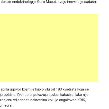
i doktor endokrinologije Đuro Macut, svoju imovinu je sadašnji
 aprila ugovor kojim je kupio vilu od 193 kvadrata koja se
ju opštine Zvezdara, pokazuju podaci katastra. Iako nije
procjenu vrijednosti nekretnina koju je angažovao KRIK,
ion eura.