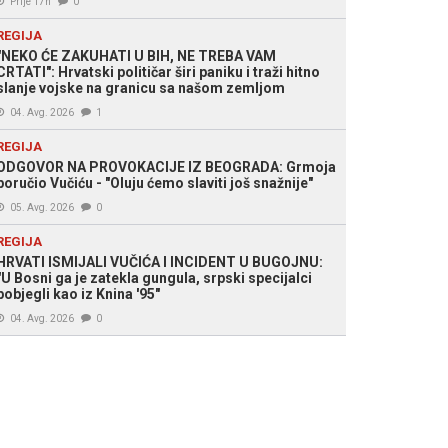
Prije 17h
0
REGIJA
"NEKO ĆE ZAKUHATI U BIH, NE TREBA VAM
CRTATI": Hrvatski političar širi paniku i traži hitno
slanje vojske na granicu sa našom zemljom
04. Avg. 2026
1
REGIJA
ODGOVOR NA PROVOKACIJE IZ BEOGRADA: Grmoja
poručio Vučiću - "Oluju ćemo slaviti još snažnije"
05. Avg. 2026
0
REGIJA
HRVATI ISMIJALI VUČIĆA I INCIDENT U BUGOJNU:
"U Bosni ga je zatekla gungula, srpski specijalci
pobjegli kao iz Knina '95"
04. Avg. 2026
0