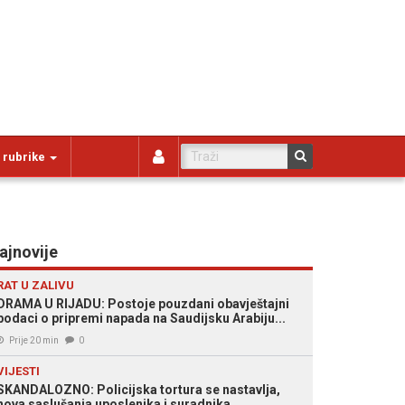
 rubrike
ajnovije
RAT U ZALIVU
DRAMA U RIJADU: Postoje pouzdani obavještajni
podaci o pripremi napada na Saudijsku Arabiju...
Prije 20 min
0
VIJESTI
SKANDALOZNO: Policijska tortura se nastavlja,
nova saslušanja uposlenika i suradnika