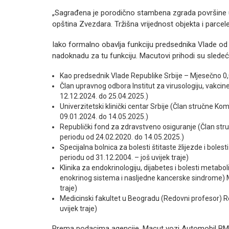
„Sagrađena je porodično stambena zgrada površine u
opština Zvezdara. Tržišna vrijednost objekta i parcele
Iako formalno obavlja funkciju predsednika Vlade od
nadoknadu za tu funkciju. Macutovi prihodi su sledeći
Kao predsednik Vlade Republike Srbije – Mjesečno 0,0
Član upravnog odbora Institut za virusologiju, vakci
12.12.2024. do 25.04.2025.)
Univerzitetski klinički centar Srbije (Član stručne Ko
09.01.2024. do 14.05.2025.)
Republički fond za zdravstveno osiguranje (Član str
periodu od 24.02.2020. do 14.05.2025.)
Specijalna bolnica za bolesti štitaste žlijezde i bol
periodu od 31.12.2004. – još uvijek traje)
Klinika za endokrinologiju, dijabetes i bolesti metab
enokrinog sistema i nasljedne kancerske sindrome) M
traje)
Medicinski fakultet u Beogradu (Redovni profesor) R
uvijek traje)
Prema podacima agencije, Macut vozi Automobil BMW 