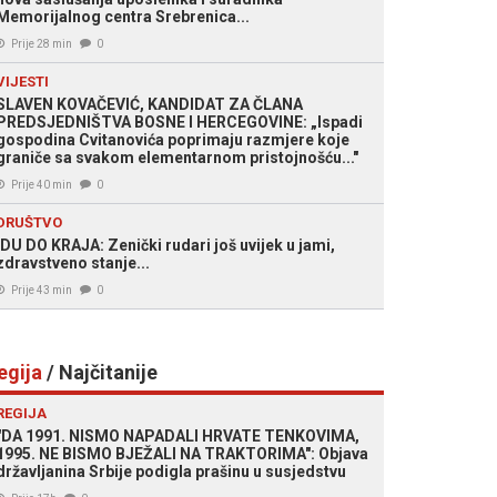
Memorijalnog centra Srebrenica...
Prije 28 min
0
VIJESTI
SLAVEN KOVAČEVIĆ, KANDIDAT ZA ČLANA
PREDSJEDNIŠTVA BOSNE I HERCEGOVINE: „Ispadi
gospodina Cvitanovića poprimaju razmjere koje
graniče sa svakom elementarnom pristojnošću..."
Prije 40 min
0
DRUŠTVO
IDU DO KRAJA: Zenički rudari još uvijek u jami,
zdravstveno stanje...
Prije 43 min
0
egija
/ Najčitanije
REGIJA
"DA 1991. NISMO NAPADALI HRVATE TENKOVIMA,
1995. NE BISMO BJEŽALI NA TRAKTORIMA": Objava
državljanina Srbije podigla prašinu u susjedstvu