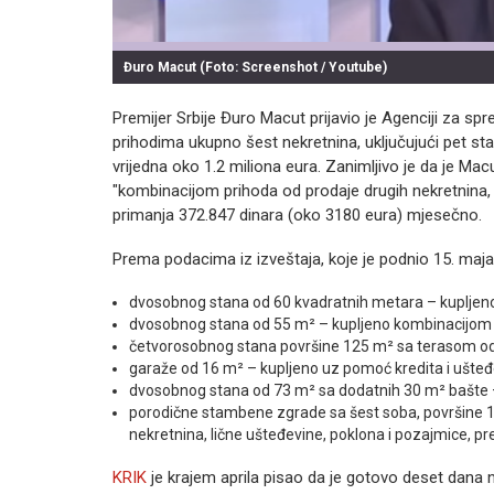
Đuro Macut (Foto: Screenshot / Youtube)
Premijer Srbije Đuro Macut prijavio je Agenciji za spr
prihodima ukupno šest nekretnina, uključujući pet stan
vrijedna oko 1.2 miliona eura. Zanimljivo je da je Mac
"kombinacijom prihoda od prodaje drugih nekretnina, 
primanja 372.847 dinara (oko 3180 eura) mjesečno.
Prema podacima iz izveštaja, koje je podnio 15. maja 
dvosobnog stana od 60 kvadratnih metara – kupljeno 
dvosobnog stana od 55 m² – kupljeno kombinacijom s
četvorosobnog stana površine 125 m² sa terasom od 
garaže od 16 m² – kupljeno uz pomoć kredita i ušteđ
dvosobnog stana od 73 m² sa dodatnih 30 m² bašte – 
porodične stambene zgrade sa šest soba, površine 1
nekretnina, lične ušteđevine, poklona i pozajmice, p
KRIK
je krajem aprila pisao da je gotovo deset dana n