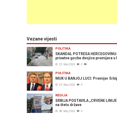
Vezane vijesti
POLITIKA
SKANDAL POTRESA HERCEGOVINU: Po
privatne gozbe dvojice premijera u 
23. Maj 2026
0
POLITIKA
MUK U BANJOJ LUCI: Premijer Srbije 
23. Maj 2026
0
REGIJA
SRBIJA POSTAVILA „CRVENE LINIJE“:
na štetu države
08. Maj 2026
0