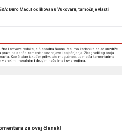
A: Đuro Macut odlikovan u Vukovaru, tamošnje vlasti
 nužno i stavove redakcije Slobodna Bosna. Molimo korisnike da se suzdrže
va pravo da obriše komentar bez najave i objašnjenja. Zbog velikog broja
 pravila. Kao čitalac također prihvatate mogućnost da među komentarima
im vjerskim, moralnim i drugim načelima i uvjerenjima.
mentara za ovaj članak!