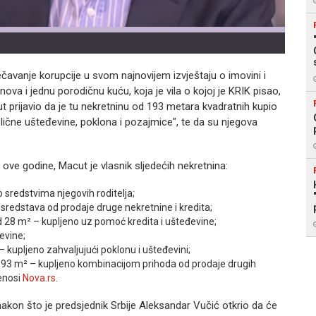
ečavanje korupcije u svom najnovijem izvještaju o imovini i
ova i jednu porodičnu kuću, koja je vila o kojoj je KRIK pisao,
ut prijavio da je tu nekretninu od 193 metara kvadratnih kupio
lične ušteđevine, poklona i pozajmice", te da su njegova
ove godine, Macut je vlasnik sljedećih nekretnina:
sredstvima njegovih roditelja;
redstava od prodaje druge nekretnine i kredita;
28 m² – kupljeno uz pomoć kredita i ušteđevine;
evine;
kupljeno zahvaljujući poklonu i ušteđevini;
93 m² – kupljeno kombinacijom prihoda od prodaje drugih
renosi
Nova.rs
.
akon što je predsjednik Srbije Aleksandar Vučić otkrio da će