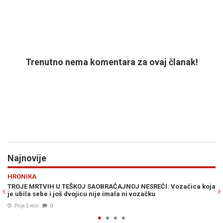
Trenutno nema komentara za ovaj članak!
Najnovije
Previous
N
SPORT
REĆI: Vozačica koja
USRED RAZVODA SA ANOM IVANOVIĆ KUPIO VILU
čku
Bastian Schweinsteiger iskeširao milione za no
Prije 7 min
0