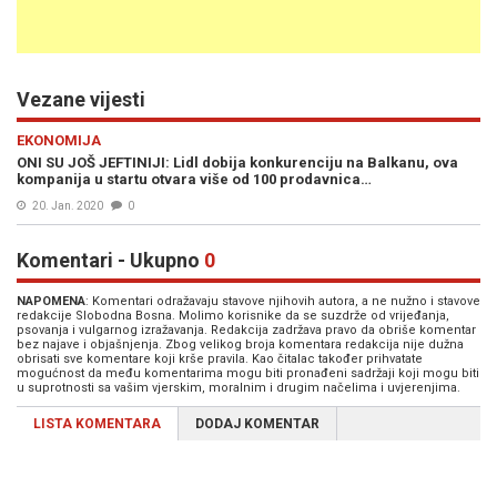
Vezane vijesti
EKONOMIJA
ONI SU JOŠ JEFTINIJI: Lidl dobija konkurenciju na Balkanu, ova
kompanija u startu otvara više od 100 prodavnica…
20. Jan. 2020
0
Komentari - Ukupno
0
NAPOMENA
: Komentari odražavaju stavove njihovih autora, a ne nužno i stavove
redakcije Slobodna Bosna. Molimo korisnike da se suzdrže od vrijeđanja,
psovanja i vulgarnog izražavanja. Redakcija zadržava pravo da obriše komentar
bez najave i objašnjenja. Zbog velikog broja komentara redakcija nije dužna
obrisati sve komentare koji krše pravila. Kao čitalac također prihvatate
mogućnost da među komentarima mogu biti pronađeni sadržaji koji mogu biti
u suprotnosti sa vašim vjerskim, moralnim i drugim načelima i uvjerenjima.
LISTA KOMENTARA
DODAJ KOMENTAR