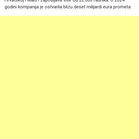
Hrvatskoj i Malti i zapošljava više od 22.000 radnika. U 2024.
godini kompanija je ostvarila blizu deset milijardi eura prometa.