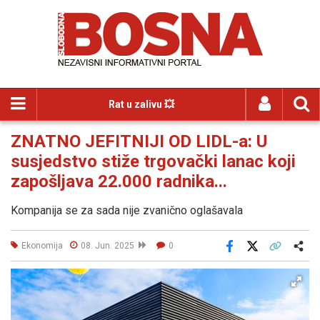
Rat u zalivu 💥
ZNATNO JEFITNIJI OD LIDL-a: U
susjedstvo stiže trgovački lanac koji
zapošljava 22.000 radnika...
Kompanija se za sada nije zvanično oglašavala
Ekonomija
08. Jun. 2025
0
Facebook
X
Kopiraj link
Više