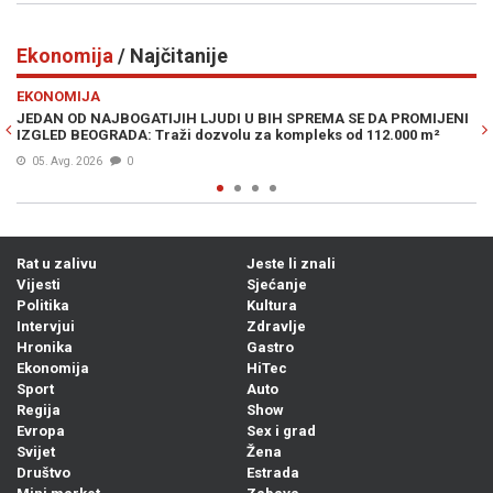
Ekonomija
/ Najčitanije
Previous
N
EKONOMIJA
MA SE DA PROMIJENI
DRAMATIČNO UPOZORENJE POZNATOG INVESTITO
ks od 112.000 m²
je krizu 2008., a sad kaže da je moguć krah poput
05. Avg. 2026
0
Rat u zalivu
Jeste li znali
Vijesti
Sjećanje
Politika
Kultura
Intervjui
Zdravlje
Hronika
Gastro
Ekonomija
HiTec
Sport
Auto
Regija
Show
Evropa
Sex i grad
Svijet
Žena
Društvo
Estrada