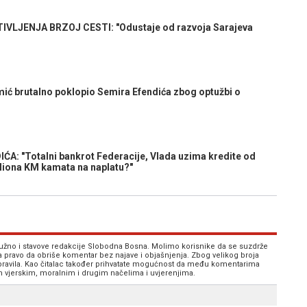
LJENJA BRZOJ CESTI: "Odustaje od razvoja Sarajeva
ć brutalno poklopio Semira Efendića zbog optužbi o
: "Totalni bankrot Federacije, Vlada uzima kredite od
miliona KM kamata na naplatu?"
 nužno i stavove redakcije Slobodna Bosna. Molimo korisnike da se suzdrže
va pravo da obriše komentar bez najave i objašnjenja. Zbog velikog broja
 pravila. Kao čitalac također prihvatate mogućnost da među komentarima
im vjerskim, moralnim i drugim načelima i uvjerenjima.