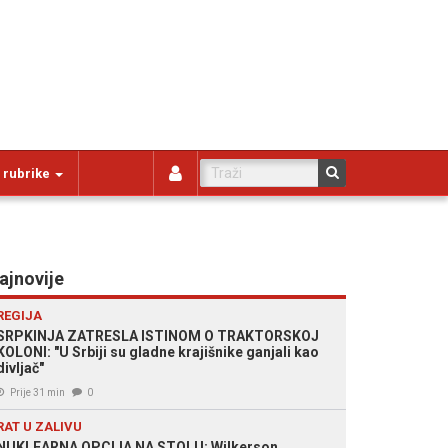
 rubrike
ajnovije
REGIJA
SRPKINJA ZATRESLA ISTINOM O TRAKTORSKOJ
KOLONI: "U Srbiji su gladne krajišnike ganjali kao
divljač"
Prije 31 min
0
RAT U ZALIVU
NUKLEARNA OPCIJA NA STOLU: Wilkerson