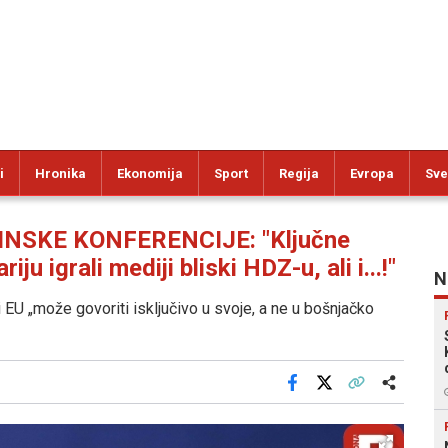
i
Hronika
Ekonomija
Sport
Regija
Evropa
Sve
NSKE KONFERENCIJE: "Ključne
 igrali mediji bliski HDZ-u, ali i...!"
N
 EU „može govoriti isključivo u svoje, a ne u bošnjačko
Facebook
X
Kopiraj link
Više