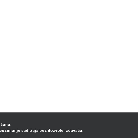
ržana.
euzimanje sadržaja bez dozvole izdavača.