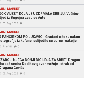
05. Avg. 2026
0
MINI MARKET
ŠOK VIJEST KOJA JE UZDRMALA SRBIJU: Vučićev
djed iz Bugojna zvao se Ante
05. Avg. 2026
1
MINI MARKET
S PANCIRKOM PO LUKAVICI: Građani u šoku nakon
fotografije iz kafane, uslijedile su burne reakcije...
Prije 18h
0
MINI MARKET
"ZABOLI NJEGA DONJI DIO LEĐA ZA SRBE": Dragan
Bursać secira Dodikov govor mržnje i strah od
Dragana Čovića
05. Avg. 2026
0