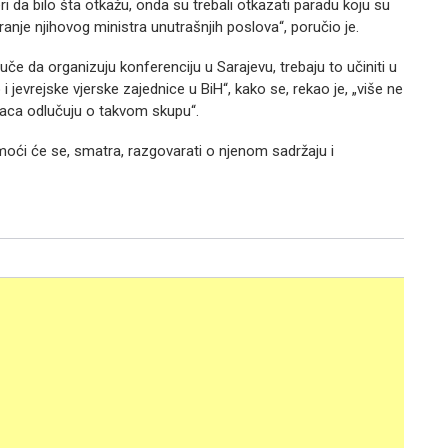
i da bilo šta otkažu, onda su trebali otkazati paradu koju su
anje njihovog ministra unutrašnjih poslova“, poručio je.
luče da organizuju konferenciju u Sarajevu, trebaju to učiniti u
i jevrejske vjerske zajednice u BiH“, kako se, rekao je, „više ne
ovaca odlučuju o takvom skupu“.
moći će se, smatra, razgovarati o njenom sadržaju i