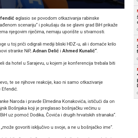
fendić o
glasio se povodom otkazivanja rabinske
zrađenom scenariju“ i pokušaju da se glavni grad BiH prikaže
prema njegovim riječima, nemaju uporište u stvarnosti.
e u toj priči odigrali mediji bliski HDZ-u, ali i domaće krilo
novi stranke NiP,
Adnan Delić
i
Ahmed Kunalić“
.
li da hotel u Sarajevu, u kojem je konferencija trebala biti
rajevo, te se njihove reakcije, kao ni samo otkazivanje
e Efendić.
anke Naroda i pravde Elmedina Konakovića, ističući da on
dajnik Bošnjaka koji je preglasao bošnjačku većinu u
iH uz pomoć Dodika, Čovića i drugih hrvatskih stranaka“.
„može govoriti isključivo u svoje, a ne u bošnjačko ime“.