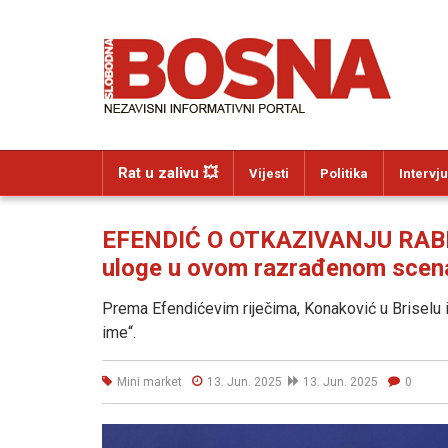
Rat u zalivu 💥
Vijesti
Politika
Intervju
EFENDIĆ O OTKAZIVANJU RABI
uloge u ovom razrađenom scenariju
Prema Efendićevim riječima, Konaković u Briselu i
ime“.
Mini market
13. Jun. 2025
13. Jun. 2025
0