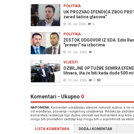
POLITIKA
UK PROZVAO EFENDIĆA ZBOG PROTIV
zarad šačice glasova"
04. Jul. 2026
0
POLITIKA
ŽESTOK ODGOVOR IZ SDA: Edin Rami
"prevari" na izborima
29. Jun. 2026
1
VIJESTI
OZBILJNE OPTUŽBE SEMIRA EFENDIĆA
lihvara, šta će biti kada dođe 500 
10. Jun. 2026
0
Komentari - Ukupno
0
NAPOMENA
: Komentari odražavaju stavove njihovih autora, a ne
od vrijeđanja, psovanja i vulgarnog izražavanja. Redakcija zadrža
komentara redakcija nije dužna obrisati sve komentare koji krše
mogu biti pronađeni sadržaji koji mogu biti u suprotnosti sa vaš
LISTA KOMENTARA
DODAJ KOMENTAR