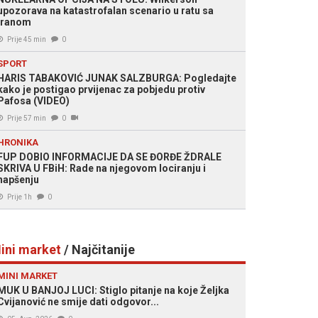
upozorava na katastrofalan scenario u ratu sa
Iranom
Prije 45 min
0
SPORT
HARIS TABAKOVIĆ JUNAK SALZBURGA: Pogledajte
kako je postigao prvijenac za pobjedu protiv
Pafosa (VIDEO)
Prije 57 min
0
HRONIKA
FUP DOBIO INFORMACIJE DA SE ĐORĐE ŽDRALE
SKRIVA U FBiH: Rade na njegovom lociranju i
hapšenju
Prije 1h
0
ini market
/ Najčitanije
MINI MARKET
MUK U BANJOJ LUCI: Stiglo pitanje na koje Željka
Cvijanović ne smije dati odgovor...