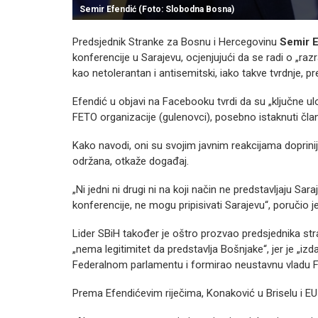
Semir Efendić (Foto: Slobodna Bosna)
Predsjednik Stranke za Bosnu i Hercegovinu
Semir E
konferencije u Sarajevu, ocjenjujući da se radi o „ra
kao netolerantan i antisemitski, iako takve tvrdnje, 
Efendić u objavi na Facebooku tvrdi da su „ključne ulog
FETO organizacije (gulenovci), posebno istaknuti čla
Kako navodi, oni su svojim javnim reakcijama doprinije
održana, otkaže događaj.
„Ni jedni ni drugi ni na koji način ne predstavljaju Sa
konferencije, ne mogu pripisivati Sarajevu“, poručio j
Lider SBiH također je oštro prozvao predsjednika str
„nema legitimitet da predstavlja Bošnjake“, jer je „iz
Federalnom parlamentu i formirao neustavnu vladu FB
Prema Efendićevim riječima, Konaković u Briselu i EU 