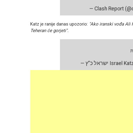
— Clash Report (@
Katz je ranije danas upozorio:
"Ako iranski vođa Ali H
Teheran će gorjeti".
ת
— ישראל כ”ץ Isr