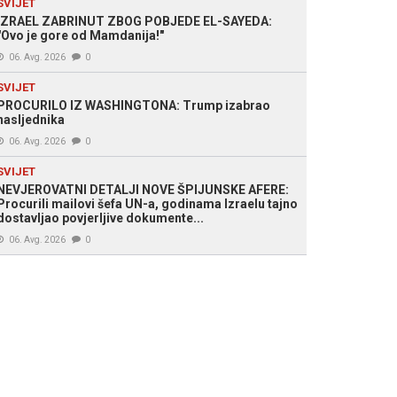
SVIJET
IZRAEL ZABRINUT ZBOG POBJEDE EL-SAYEDA:
"Ovo je gore od Mamdanija!"
06. Avg. 2026
0
SVIJET
PROCURILO IZ WASHINGTONA: Trump izabrao
nasljednika
06. Avg. 2026
0
SVIJET
NEVJEROVATNI DETALJI NOVE ŠPIJUNSKE AFERE:
Procurili mailovi šefa UN-a, godinama Izraelu tajno
dostavljao povjerljive dokumente...
06. Avg. 2026
0