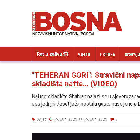
Rat u zalivu 💥
Vijesti
Politika
Intervju
"TEHERAN GORI": Stravični napa
skladišta nafte... (VIDEO)
Naftno skladište Shahran nalazi se u sjeverozapad
posljednjih desetljeća postala gusto naseljeno ur
Svijet
15. Jun. 2025
15. Jun. 2025
0