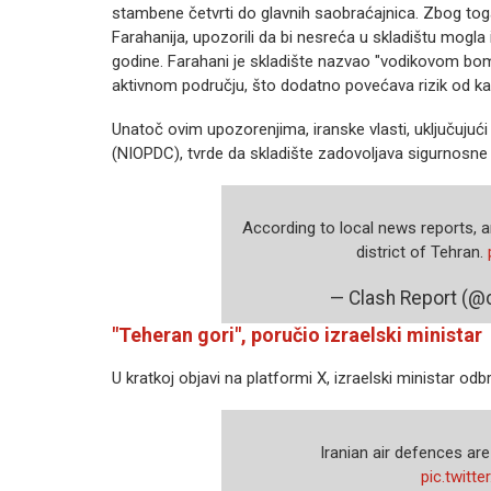
stambene četvrti do glavnih saobraćajnica. Zbog toga
Farahanija, upozorili da bi nesreća u skladištu mogla 
godine. Farahani je skladište nazvao "vodikovom bomb
aktivnom području, što dodatno povećava rizik od ka
Unatoč ovim upozorenjima, iranske vlasti, uključujući
(NIOPDC), tvrde da skladište zadovoljava sigurnosne 
According to local news reports, 
district of Tehran.
— Clash Report (@
"Teheran gori", poručio izraelski ministar
U kratkoj objavi na platformi X, izraelski ministar od
Iranian air defences are 
pic.twit