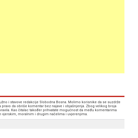
 nužno i stavove redakcije Slobodna Bosna. Molimo korisnike da se suzdrže
va pravo da obriše komentar bez najave i objašnjenja. Zbog velikog broja
 pravila. Kao čitalac također prihvatate mogućnost da među komentarima
im vjerskim, moralnim i drugim načelima i uvjerenjima.