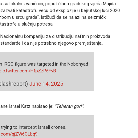
 su lokalni zvaničnici, poput člana gradskog vijeća Majida
izazvati katastrofu veću od eksplozije u bejrutskoj luci 2020.
om u srcu grada", ističući da se nalazi na seizmički
tastrofe u slučaju potresa.
 Nacionalnu kompaniju za distribuciju naftnih proizvoda
standarde i da nije potrebno njegovo premještanje..
an IRGC figure was targeted in the Nobonyad
pic.twitter.com/HfpZzP6FvB
clashreport)
June 14, 2025
brane Israel Katz napisao je:
"Teheran gori".
trying to intercept Israeli drones.
ter.com/qjZW6CLbq9