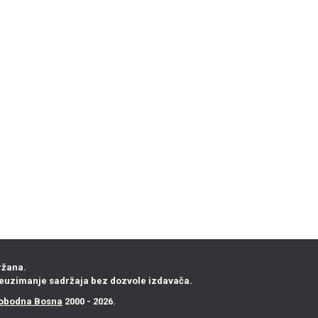
ržana.
euzimanje sadržaja bez dozvole izdavača.
obodna Bosna
2000 - 2026.