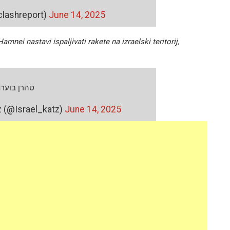
clashreport)
June 14, 2025
amnei nastavi ispaljivati rakete na izraelski teritorij,
טהרן בוער
ael Katz (@Israel_katz)
June 14, 2025