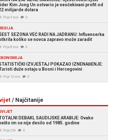
lider Kim Jong Un ostvario je neočekivani profit od
22 milijarde dolara
Prije 3 min
0
REGIJA
ŠEST SEZONA VEĆ RADI NA JADRANU: Influenserka
otkrila koliko se novca zapravo može zaradit
Prije 8 min
0
EKONOMIJA
STATISTIČKI IZVJEŠTAJ POKAZAO IZNENAĐENJE:
Turisti duže ostaju u Bosni i Hercegovini
Prije 15 min
0
vijet
/ Najčitanije
SVIJET
TOTALNI DEBAKL SAUDIJSKE ARABIJE: Ovako
nešto im se nije desilo od 1985. godine
Prije 23h
0