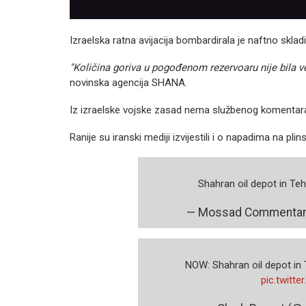
Izraelska ratna avijacija bombardirala je naftno skladiš
"Količina goriva u pogođenom rezervoaru nije bila ve
novinska agencija SHANA.
Iz izraelske vojske zasad nema službenog komentar
Ranije su iranski mediji izvijestili i o napadima na pli
Shahran oil depot in Te
— Mossad Commentar
NOW: Shahran oil depot in T
pic.twitt