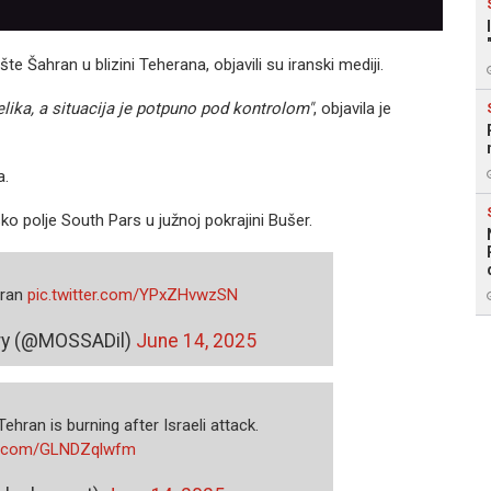
te Šahran u blizini Teherana, objavili su iranski mediji.
lika, a situacija je potpuno pod kontrolom"
, objavila je
a.
nsko polje South Pars u južnoj pokrajini Bušer.
hran
pic.twitter.com/YPxZHvwzSN
y (@MOSSADil)
June 14, 2025
ehran is burning after Israeli attack.
er.com/GLNDZqlwfm