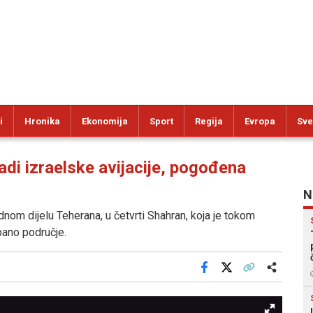
i
Hronika
Ekonomija
Sport
Regija
Evropa
Sve
di izraelske avijacije, pogođena
N
nom dijelu Teherana, u četvrti Shahran, koja je tokom
bano područje.
Facebook
X
Kopiraj link
Više