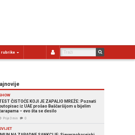
 rubrike
ajnovije
SHOW
TEST ČISTOĆE KOJI JE ZAPALIO MREŽE: Poznati
putopisac iz UAE prošao Baščaršijom u bijelim
čarapama – evo šta se desilo
Prije 3 min
0
SVIJET
IMUN NA ZAPADNE SANKCIJE: Sjevernokorejski