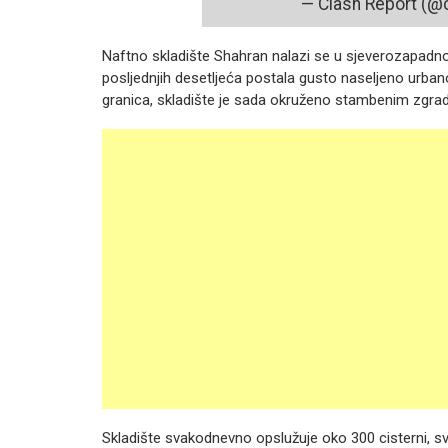
— Clash Report (@
Naftno skladište Shahran nalazi se u sjeverozapadnom
posljednjih desetljeća postala gusto naseljeno urban
granica, skladište je sada okruženo stambenim zgra
Skladište svakodnevno opslužuje oko 300 cisterni, sv