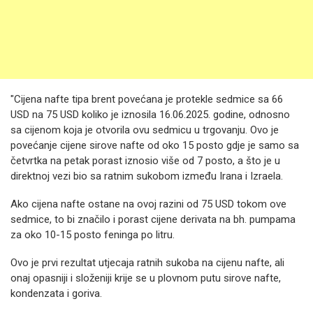
"Cijena nafte tipa brent povećana je protekle sedmice sa 66
USD na 75 USD koliko je iznosila 16.06.2025. godine, odnosno
sa cijenom koja je otvorila ovu sedmicu u trgovanju. Ovo je
povećanje cijene sirove nafte od oko 15 posto gdje je samo sa
četvrtka na petak porast iznosio više od 7 posto, a što je u
direktnoj vezi bio sa ratnim sukobom između Irana i Izraela.
Ako cijena nafte ostane na ovoj razini od 75 USD tokom ove
sedmice, to bi značilo i porast cijene derivata na bh. pumpama
za oko 10-15 posto feninga po litru.
Ovo je prvi rezultat utjecaja ratnih sukoba na cijenu nafte, ali
onaj opasniji i složeniji krije se u plovnom putu sirove nafte,
kondenzata i goriva.