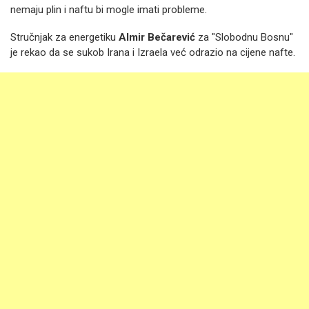
nemaju plin i naftu bi mogle imati probleme.
Stručnjak za energetiku
Almir Bečarević
za "Slobodnu Bosnu"
je rekao da se sukob Irana i Izraela već odrazio na cijene nafte.