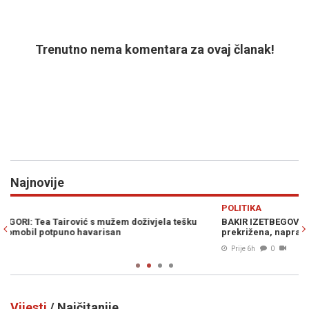
Trenutno nema komentara za ovaj članak!
Najnovije
Previous
N
POLITIKA
H
BAKIR IZETBEGOVIĆ SIGURAN U POBJEDU SDA: "Trojka je
P
prekrižena, napravili su samo belaj"
k
Prije 6h
0
Vijesti
/ Najčitanije