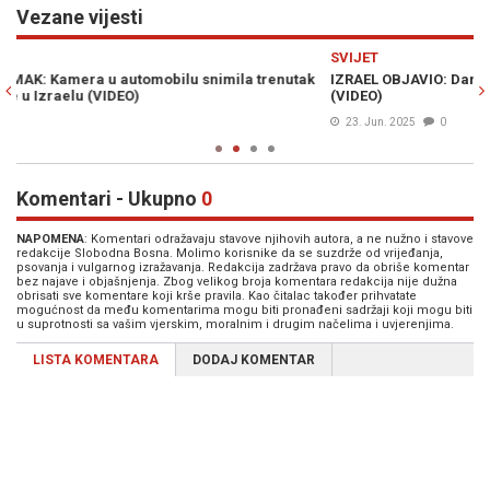
Vezane vijesti
Previous
N
SVIJET
S
k
IZRAEL OBJAVIO: Danas smo u Iranu pogodili ovih 6 ciljeva
Š
(VIDEO)
vi
23. Jun. 2025
0
Komentari - Ukupno
0
NAPOMENA
: Komentari odražavaju stavove njihovih autora, a ne nužno i stavove
redakcije Slobodna Bosna. Molimo korisnike da se suzdrže od vrijeđanja,
psovanja i vulgarnog izražavanja. Redakcija zadržava pravo da obriše komentar
bez najave i objašnjenja. Zbog velikog broja komentara redakcija nije dužna
obrisati sve komentare koji krše pravila. Kao čitalac također prihvatate
mogućnost da među komentarima mogu biti pronađeni sadržaji koji mogu biti
u suprotnosti sa vašim vjerskim, moralnim i drugim načelima i uvjerenjima.
LISTA KOMENTARA
DODAJ KOMENTAR