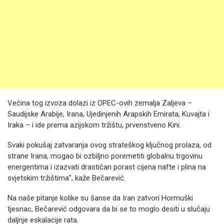
Većina tog izvoza dolazi iz OPEC-ovih zemalja Zaljeva –
Saudijske Arabije, Irana, Ujedinjenih Arapskih Emirata, Kuvajta i
Iraka – i ide prema azijskom tržištu, prvenstveno Kini.
Svaki pokušaj zatvaranja ovog strateškog ključnog prolaza, od
strane Irana, mogao bi ozbiljno poremetiti globalnu trgovinu
energentima i izazvati drastičan porast cijena nafte i plina na
svjetskim tržištima", kaže Bečarević.
Na naše pitanje kolike su šanse da Iran zatvori Hormuški
tjesnac, Bečarević odgovara da bi se to moglo desiti u slučaju
daljnje eskalacije rata.