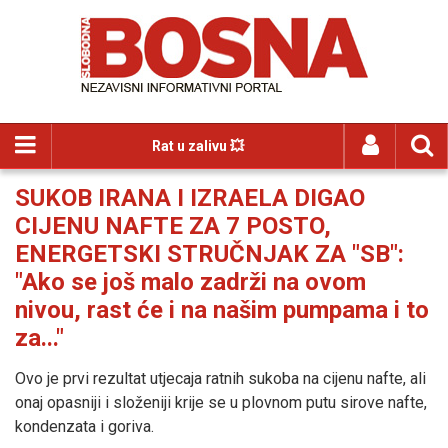
Rat u zalivu 💥
SUKOB IRANA I IZRAELA DIGAO
CIJENU NAFTE ZA 7 POSTO,
ENERGETSKI STRUČNJAK ZA "SB":
"Ako se još malo zadrži na ovom
nivou, rast će i na našim pumpama i to
za..."
Ovo je prvi rezultat utjecaja ratnih sukoba na cijenu nafte, ali
onaj opasniji i složeniji krije se u plovnom putu sirove nafte,
kondenzata i goriva.