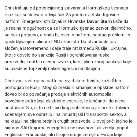
Oni strahuju od potencijalnog zatvaranja Hormuškog tjesnaca
kroz koji se dnevno odvija čak 25 posto svjetske trgovine
naftom. Energetski stručnjak iz Hrvatske
Davor Štern
kaže da
je realna mogućnost da se Hormuški tjesnac zatvori djelimično,
pa čak i potpuno, a onda bi, osim s naftom, nastao problem i s
opskrbljivanjem plinom LNG skladišta. Da stvar bude još
složenija istovremeno i dalje traje rat između Rusije i Ukrajine,
što je dovelo do sankcija Rusiji i ograničavanja ruske
proizvodnje nafte i njenog izvoza, kao i plina zbog sankcija koje
su uvedene toj zemlji nakon agresije na Ukrajinu.
Očekivani rast cijena nafte na svjetskom tržištu, kaže Štern,
pomogao bi Rusiji. Mogući prekid ili smanjenje opskrbe naftom
doveo bi do povećanja prodaje električnih automobila i
povećane potrošnje električne energije, te lančano i do njene
nestašice. No, ni tu ne bi bio kraj problemima jer bi se s takvim
scenarijem sve odrazilo i na industrijski i transportni sektor, a
na kraju i na cijene brojnih drugih proizvoda. U ovoj priči jedino je
siguran SAD koji ima energetsku nezavisnost, ali zemlje poput
Engleske i Francuske, ali i brojne druge zemlje u Evropi koje