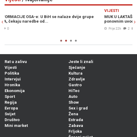
Previous
N
VIJESTI
V
MUK U LAKTAŠIMA I BANJOJ LUCI: Evo šta piše u zahtjevu za
I
ponovnim uvođenjem sankcija političarima u RS-u...
k
s
Prije 22h
2
Rat u zalivu
Jeste li znali
Vijesti
Sjećanje
Politika
Kultura
Intervjui
Zdravlje
Hronika
Gastro
Ekonomija
HiTec
Sport
Auto
Regija
Show
Evropa
Sex i grad
Svijet
Žena
Društvo
Estrada
Mini market
Zabava
Frljoka