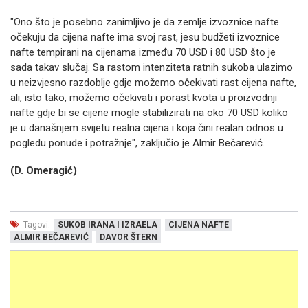
"Ono što je posebno zanimljivo je da zemlje izvoznice nafte
očekuju da cijena nafte ima svoj rast, jesu budžeti izvoznice
nafte tempirani na cijenama između 70 USD i 80 USD što je
sada takav slučaj. Sa rastom intenziteta ratnih sukoba ulazimo
u neizvjesno razdoblje gdje možemo očekivati ​​rast cijena nafte,
ali, isto tako, možemo očekivati ​​i porast kvota u proizvodnji
nafte gdje bi se cijene mogle stabilizirati na oko 70 USD koliko
je u današnjem svijetu realna cijena i koja čini realan odnos u
pogledu ponude i potražnje", zaključio je Almir Bečarević.
(D. Omeragić)
Tagovi:
SUKOB IRANA I IZRAELA
CIJENA NAFTE
ALMIR BEČAREVIĆ
DAVOR ŠTERN