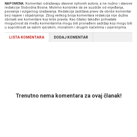
NAPOMENA
: Komentari odražavaju stavove njihovih autora, a ne nužno i stavove
redakcije Slobodna Bosna. Molimo korisnike da se suzdrže od vrijeđanja,
psovanja i vulgarnog izražavanja. Redakcija zadržava pravo da obriše komentar
bez najave i objašnjenja. Zbog velikog broja komentara redakcija nije dužna
obrisati sve komentare koji krše pravila. Kao čitalac također prihvatate
mogućnost da među komentarima mogu biti pronađeni sadržaji koji mogu biti
u suprotnosti sa vašim vjerskim, moralnim i drugim načelima i uvjerenjima.
LISTA KOMENTARA
DODAJ KOMENTAR
Trenutno nema komentara za ovaj članak!