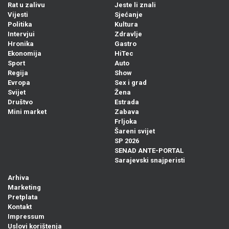
Rat u zalivu
Jeste li znali
Vijesti
Sjećanje
Politika
Kultura
Intervjui
Zdravlje
Hronika
Gastro
Ekonomija
HiTec
Sport
Auto
Regija
Show
Evropa
Sex i grad
Svijet
Žena
Društvo
Estrada
Mini market
Zabava
Frljoka
Šareni svijet
SP 2026
SENAD ANTE-PORTAL
Sarajevski snajperisti
Arhiva
Marketing
Pretplata
Kontakt
Impressum
Uslovi korištenja