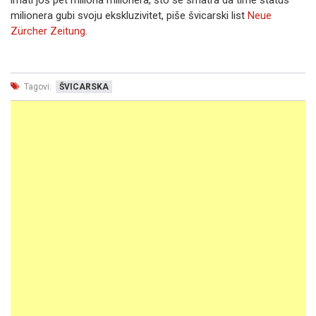
imati još pet miliona milionera, što se smatra da time status
milionera gubi svoju ekskluzivitet, piše švicarski list
Neue
Zürcher Zeitung
.
Tagovi:
ŠVICARSKA