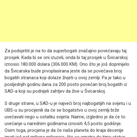
Za podsjetiti je na to da superbogati značajno povećavaju taj
prosjek. Kada bi se oni izuzeli, onda bi taj prosjek u Švicarskoj
iznosio 180.000 dolara (306.000 KM). Ono što je još doprinijelo
da Švicarska bude prvoplasirana jeste da se povećava broj
bogatih stranaca koji dolaze živjeti u ovoj zemlji. Pa je tako u
posljednjih godinu dana za 200 posto povećan broj bogatih iz
SAD-a koji su podnijeli zahtjev da žive u Švicarskoj.
S druge strane, u SAD-u je najveći broj najbogatijih na svijetu i u
UBS-u su procijenili da će se bogatstvo u ovoj zemlji brže
uvećavati nego u ostatku svijeta. Naime, izgledno je da će to
uvećanje u narednim godinama iznositi 4,5 posto godišnje.
Osim toga, procjena je da će naša planeta do kraja decenije