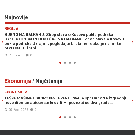
Najnovije
Previous
N
VIJESTI
 podrška
CIK BiH RASPISAO OGLAS KOJI SVE ZANIMA: Nudi se 
ava o Kosovu
novčana naknada za rad na izborima, uslovi nikad jed
ije i snimke
Prije 12 min
0
Ekonomija
/ Najčitanije
Previous
N
EKONOMIJA
o za izgradnju
EVO KO STOJI IZA APLIKACIJE LOVA: Kum Igora Dodik
grada...
e-novac u FBiH
Prije 17h
3