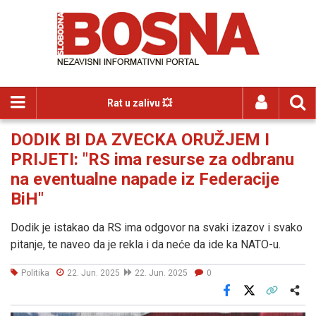
Rat u zalivu 💥
DODIK BI DA ZVECKA ORUŽJEM I
PRIJETI: "RS ima resurse za odbranu
na eventualne napade iz Federacije
BiH"
Dodik je istakao da RS ima odgovor na svaki izazov i svako
pitanje, te naveo da je rekla i da neće da ide ka NATO-u.
Politika
22. Jun. 2025
22. Jun. 2025
0
Facebook
X
Kopiraj link
Više