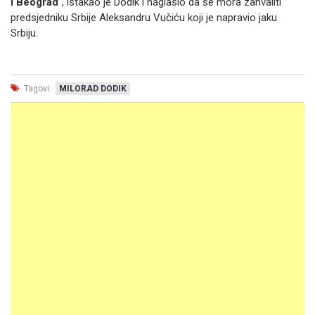
i Beograd
", istakao je Dodik i naglasio da se mora zahvaliti
predsjedniku Srbije Aleksandru Vučiću koji je napravio jaku
Srbiju.
Tagovi:
MILORAD DODIK