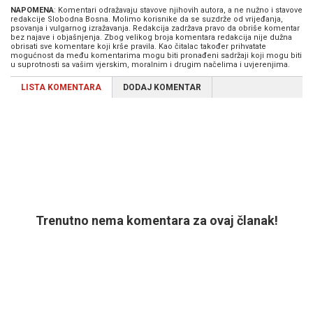
NAPOMENA
: Komentari odražavaju stavove njihovih autora, a ne nužno i stavove
redakcije Slobodna Bosna. Molimo korisnike da se suzdrže od vrijeđanja,
psovanja i vulgarnog izražavanja. Redakcija zadržava pravo da obriše komentar
bez najave i objašnjenja. Zbog velikog broja komentara redakcija nije dužna
obrisati sve komentare koji krše pravila. Kao čitalac također prihvatate
mogućnost da među komentarima mogu biti pronađeni sadržaji koji mogu biti
u suprotnosti sa vašim vjerskim, moralnim i drugim načelima i uvjerenjima.
LISTA KOMENTARA
DODAJ KOMENTAR
Trenutno nema komentara za ovaj članak!