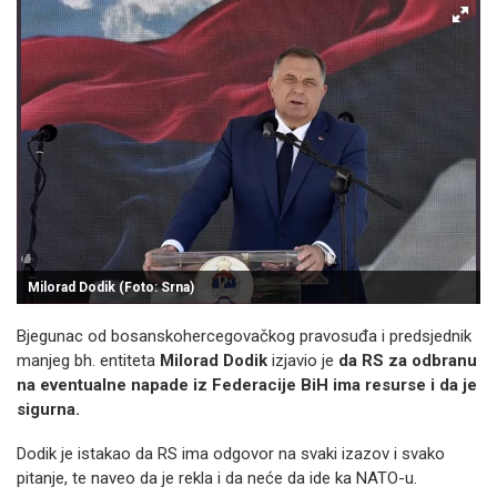
Milorad Dodik (Foto: Srna)
Bjegunac od bosanskohercegovačkog pravosuđa i predsjednik
manjeg bh. entiteta
Milorad Dodik
izjavio je
da RS za odbranu
na eventualne napade iz Federacije BiH ima resurse i da je
sigurna.
Dodik je istakao da RS ima odgovor na svaki izazov i svako
pitanje, te naveo da je rekla i da neće da ide ka NATO-u.