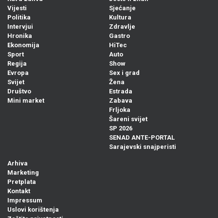
Vijesti
Sjećanje
Politika
Kultura
Intervjui
Zdravlje
Hronika
Gastro
Ekonomija
HiTec
Sport
Auto
Regija
Show
Evropa
Sex i grad
Svijet
Žena
Društvo
Estrada
Mini market
Zabava
Frljoka
Šareni svijet
SP 2026
SENAD ANTE-PORTAL
Sarajevski snajperisti
Arhiva
Marketing
Pretplata
Kontakt
Impressum
Uslovi korištenja