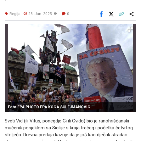
Regija
28. Jun. 2025
0
Facebook
X
Kopiraj link
Više
Foto:EPA PHOTO EPA KOCA SULEJMANOVIC
Sveti Vid (ili Vitus, ponegdje Gi ili Gvido) bio je ranohrišćanski
mučenik porijeklom sa Sicilije s kraja trećeg i početka četvrtog
stoljeća. Drevna predaja kazuje da je još kao dječak stradao