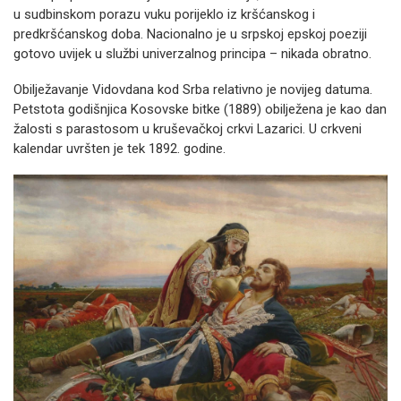
u sudbinskom porazu vuku porijeklo iz kršćanskog i
predkršćanskog doba. Nacionalno je u srpskoj epskoj poeziji
gotovo uvijek u službi univerzalnog principa – nikada obratno.
Obilježavanje Vidovdana kod Srba relativno je novijeg datuma.
Petstota godišnjica Kosovske bitke (1889) obilježena je kao dan
žalosti s parastosom u kruševačkoj crkvi Lazarici. U crkveni
kalendar uvršten je tek 1892. godine.