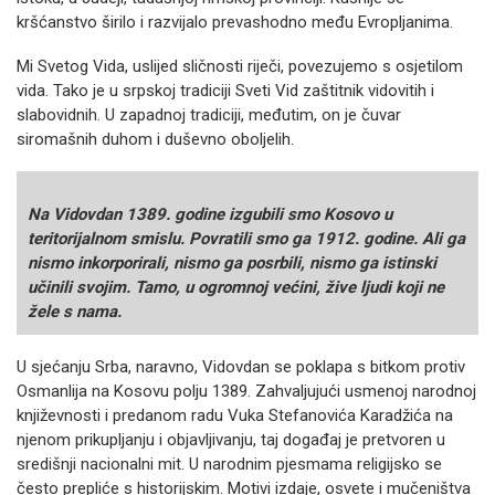
kršćanstvo širilo i razvijalo prevashodno među Evropljanima.
Mi Svetog Vida, uslijed sličnosti riječi, povezujemo s osjetilom
vida. Tako je u srpskoj tradiciji Sveti Vid zaštitnik vidovitih i
slabovidnih. U zapadnoj tradiciji, međutim, on je čuvar
siromašnih duhom i duševno oboljelih.
Na Vidovdan 1389. godine izgubili smo Kosovo u
teritorijalnom smislu. Povratili smo ga 1912. godine. Ali ga
nismo inkorporirali, nismo ga posrbili, nismo ga istinski
učinili svojim. Tamo, u ogromnoj većini, žive ljudi koji ne
žele s nama.
U sjećanju Srba, naravno, Vidovdan se poklapa s bitkom protiv
Osmanlija na Kosovu polju 1389. Zahvaljujući usmenoj narodnoj
književnosti i predanom radu Vuka Stefanovića Karadžića na
njenom prikupljanju i objavljivanju, taj događaj je pretvoren u
središnji nacionalni mit. U narodnim pjesmama religijsko se
često prepliće s historijskim. Motivi izdaje, osvete i mučeništva