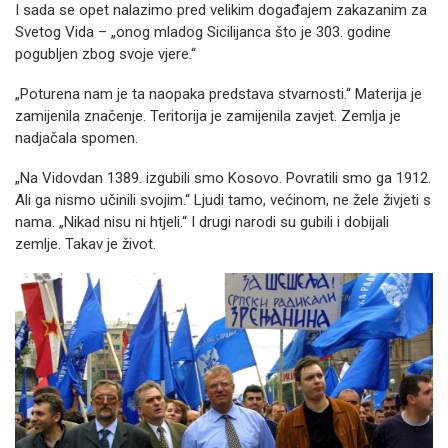
I sada se opet nalazimo pred velikim događajem zakazanim za
Svetog Vida – „onog mladog Sicilijanca što je 303. godine
pogubljen zbog svoje vjere.“
„Poturena nam je ta naopaka predstava stvarnosti.“ Materija je
zamijenila značenje. Teritorija je zamijenila zavjet. Zemlja je
nadjačala spomen.
„Na Vidovdan 1389. izgubili smo Kosovo. Povratili smo ga 1912.
Ali ga nismo učinili svojim.“ Ljudi tamo, većinom, ne žele živjeti s
nama. „Nikad nisu ni htjeli.“ I drugi narodi su gubili i dobijali
zemlje. Takav je život.