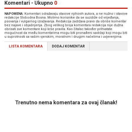
Komentari - Ukupno
0
NAPOMENA
: Komentari odražavaju stavove njihovih autora, a ne nužno i stavove
redakcije Slobodna Bosna. Molimo korisnike da se suzdrže od vrijeđanja,
psovanja i vulgarnog izražavanja. Redakcija zadržava pravo da obriše komentar
bez najave i objašnjenja. Zbog velikog broja komentara redakcija nije dužna
obrisati sve komentare koji krše pravila. Kao čitalac također prihvatate
mogućnost da među komentarima mogu biti pronađeni sadržaji koji mogu biti
u suprotnosti sa vašim vjerskim, moralnim i drugim načelima i uvjerenjima.
LISTA KOMENTARA
DODAJ KOMENTAR
Trenutno nema komentara za ovaj članak!