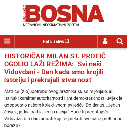
Rat u zalivu 💥
HISTORIČAR MILAN ST. PROTIĆ
OGOLIO LAŽI REŽIMA: "Svi naši
Vidovdani - Dan kada smo krojili
istoriju i prekrajali stvarnost"
Matrice (zlo)upotrebe ovog praznika su se mijenjale, ali
istinski karakter autoritarnosti i antidemokratičnosti uvijek je
gospodario našom kolektivnom sviješću. Do danas. „Jedan
čovjek, jedna partija, jedna nacija.“ Hoće li predstojeći
Vidovdan biti dan radosti koji će prekriti sve naše prethodne
poraze?