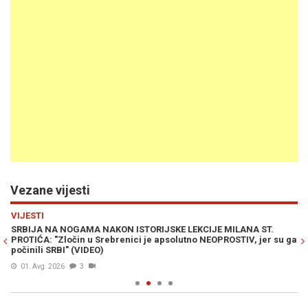
Vezane vijesti
Previous
N
VIJESTI
R
SRBIJA NA NOGAMA NAKON ISTORIJSKE LEKCIJE MILANA ST.
EV
PROTIĆA: "Zločin u Srebrenici je apsolutno NEOPROSTIV, jer su ga
ne
počinili SRBI" (VIDEO)
01. Avg. 2026
3