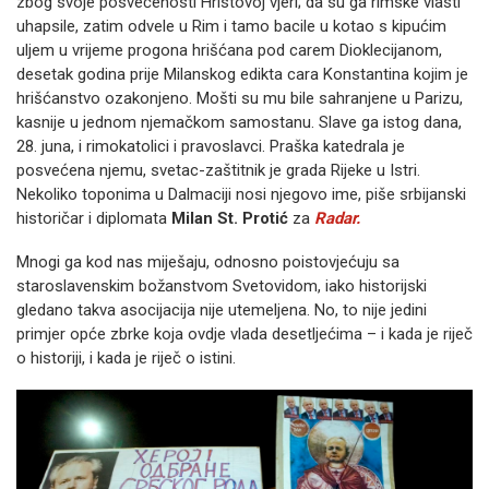
zbog svoje posvećenosti Hristovoj vjeri; da su ga rimske vlasti
uhapsile, zatim odvele u Rim i tamo bacile u kotao s kipućim
uljem u vrijeme progona hrišćana pod carem Dioklecijanom,
desetak godina prije Milanskog edikta cara Konstantina kojim je
hrišćanstvo ozakonjeno. Mošti su mu bile sahranjene u Parizu,
kasnije u jednom njemačkom samostanu. Slave ga istog dana,
28. juna, i rimokatolici i pravoslavci. Praška katedrala je
posvećena njemu, svetac-zaštitnik je grada Rijeke u Istri.
Nekoliko toponima u Dalmaciji nosi njegovo ime, piše srbijanski
historičar i diplomata
Milan St. Protić
za
Radar.
Mnogi ga kod nas miješaju, odnosno poistovjećuju sa
staroslavenskim božanstvom Svetovidom, iako historijski
gledano takva asocijacija nije utemeljena. No, to nije jedini
primjer opće zbrke koja ovdje vlada desetljećima – i kada je riječ
o historiji, i kada je riječ o istini.