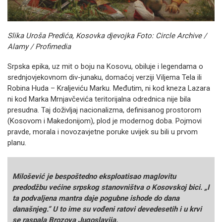
Slika Uroša Predića, Kosovka djevojka Foto: Circle Archive /
Alamy / Profimedia
Srpska epika, uz mit o boju na Kosovu, obiluje i legendama o
srednjovjekovnom div-junaku, domaćoj verziji Viljema Tela ili
Robina Huda – Kraljeviću Marku. Međutim, ni kod kneza Lazara
ni kod Marka Mrnjavčevića teritorijalna odrednica nije bila
presudna. Taj doživljaj nacionalizma, definisanog prostorom
(Kosovom i Makedonijom), plod je modernog doba. Pojmovi
pravde, morala i novozavjetne poruke uvijek su bili u prvom
planu.
Milošević je bespoštedno eksploatisao maglovitu
predodžbu većine srpskog stanovništva o Kosovskoj bici. „I
ta podvaljena mantra daje pogubne ishode do dana
današnjeg.“ U to ime su vođeni ratovi devedesetih i u krvi
se raspala Brozova Jugoslavija.