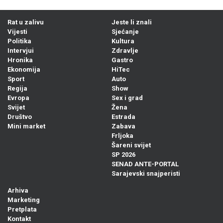
Rat u zalivu
Jeste li znali
Vijesti
Sjećanje
Politika
Kultura
Intervjui
Zdravlje
Hronika
Gastro
Ekonomija
HiTec
Sport
Auto
Regija
Show
Evropa
Sex i grad
Svijet
Žena
Društvo
Estrada
Mini market
Zabava
Frljoka
Šareni svijet
SP 2026
SENAD ANTE-PORTAL
Sarajevski snajperisti
Arhiva
Marketing
Pretplata
Kontakt