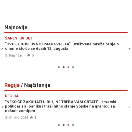
Najnovije
Previous
N
ŠARENI SVIJET
Z
"OVO JE DOSLOVNO SMAK SVIJETA": Društvene mreže bruje o
NA
onome što će se desiti 12. augusta
Gr
Prije 12 min
0
Regija
/ Najčitanije
Previous
N
REGIJA
R
O
"NEKO ĆE ZAKUHATI U BIH, NE TREBA VAM CRTATI": Hrvatski
OD
političar širi paniku i traži hitno slanje vojske na granicu sa
Vu
našom zemljom
04. Avg. 2026
1