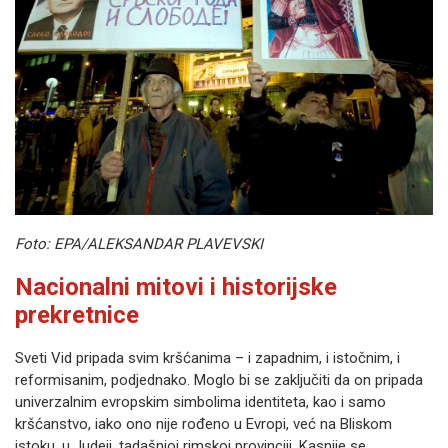
Foto: EPA/ALEKSANDAR PLAVEVSKI
Nacionalni mitovi i historijske
prekretnice
Sveti Vid pripada svim kršćanima – i zapadnim, i istočnim, i
reformisanim, podjednako. Moglo bi se zaključiti da on pripada
univerzalnim evropskim simbolima identiteta, kao i samo
kršćanstvo, iako ono nije rođeno u Evropi, već na Bliskom
istoku, u Judeji, tadašnjoj rimskoj provinciji. Kasnije se