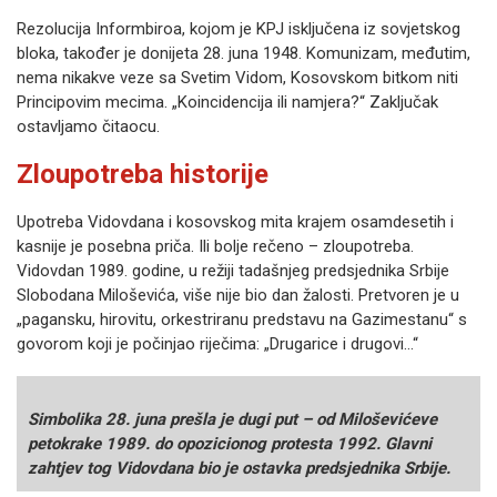
Rezolucija Informbiroa, kojom je KPJ isključena iz sovjetskog
bloka, također je donijeta 28. juna 1948. Komunizam, međutim,
nema nikakve veze sa Svetim Vidom, Kosovskom bitkom niti
Principovim mecima. „Koincidencija ili namjera?“ Zaključak
ostavljamo čitaocu.
Zloupotreba historije
Upotreba Vidovdana i kosovskog mita krajem osamdesetih i
kasnije je posebna priča. Ili bolje rečeno – zloupotreba.
Vidovdan 1989. godine, u režiji tadašnjeg predsjednika Srbije
Slobodana Miloševića, više nije bio dan žalosti. Pretvoren je u
„pagansku, hirovitu, orkestriranu predstavu na Gazimestanu“ s
govorom koji je počinjao riječima: „Drugarice i drugovi…“
Simbolika 28. juna prešla je dugi put – od Miloševićeve
petokrake 1989. do opozicionog protesta 1992. Glavni
zahtjev tog Vidovdana bio je ostavka predsjednika Srbije.