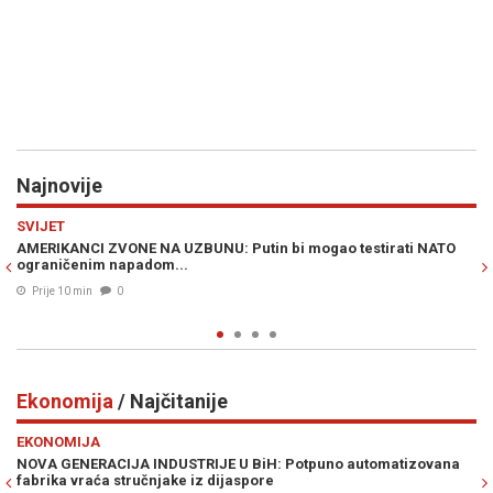
Najnovije
Previous
N
SPORT
BUNU: Putin bi mogao testirati NATO
MOURINHO POBJESNIO ZBOG
.
REPREZENTACIJE: Trener Real
nije očekivao...
Prije 21 min
0
Ekonomija
/ Najčitanije
Previous
N
EKONOMIJA
DUSTRIJE U BiH: Potpuno automatizovana
"NEKAD ME JE I SRAMOTA": D
ake iz dijaspore
Njemačkoj – cifra je izn