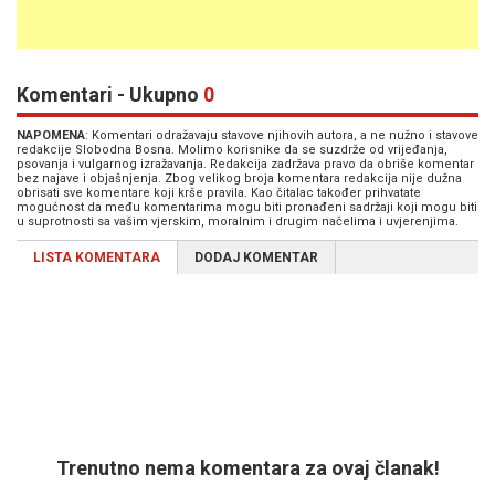
Komentari - Ukupno
0
NAPOMENA
: Komentari odražavaju stavove njihovih autora, a ne nužno i stavove
redakcije Slobodna Bosna. Molimo korisnike da se suzdrže od vrijeđanja,
psovanja i vulgarnog izražavanja. Redakcija zadržava pravo da obriše komentar
bez najave i objašnjenja. Zbog velikog broja komentara redakcija nije dužna
obrisati sve komentare koji krše pravila. Kao čitalac također prihvatate
mogućnost da među komentarima mogu biti pronađeni sadržaji koji mogu biti
u suprotnosti sa vašim vjerskim, moralnim i drugim načelima i uvjerenjima.
LISTA KOMENTARA
DODAJ KOMENTAR
Trenutno nema komentara za ovaj članak!