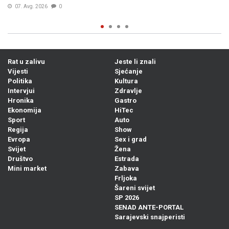
Prije 23h
0
Rat u zalivu
Jeste li znali
Vijesti
Sjećanje
Politika
Kultura
Intervjui
Zdravlje
Hronika
Gastro
Ekonomija
HiTec
Sport
Auto
Regija
Show
Evropa
Sex i grad
Svijet
Žena
Društvo
Estrada
Mini market
Zabava
Frljoka
Šareni svijet
SP 2026
SENAD ANTE-PORTAL
Sarajevski snajperisti