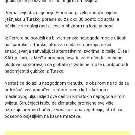
godišnje se proizvedu milioni tegli širom svijeta.
Prema izvještaju agencije Bloomberg, veleprodajne cijene
lješnjaka u Turskoj porasle su za oko 30 posto od aprila, a
očekuje se daljnji rast cijena, s obzirom na loše prinose.
Iz Ferrera su poručili da bi vremenske nepogode mogle uticati
na isporuke iz Turske, ali da za sada ne očekuju prekid
snabdijevanja zahvaljujući alternativnim izvorima iz Italije, Čilea i
SAD-a. Ipak, iz Međunarodnog savjeta za orašaste i sušene
plodove upozoravaju da globalno tržište ne može u potpunosti
nadomjestiti gubitke iz Turske.
Nestašica dolazi u nezgodnom trenutku, s obzirom na to da su
potrošači već pogođeni rastom cijena kafe, kakaoa i
maslinovog ulja, usljed sve češćih klimatskih nepogoda širom
svijeta. Stručnjaci ističu da klimatske promjene sve više
uzrokuju prerano buđenje voćaka i ranu vegetaciju, što ih čini
posebno osjetljivim na kasne mrazeve.