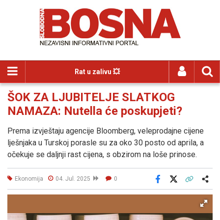
Rat u zalivu 💥
ŠOK ZA LJUBITELJE SLATKOG
NAMAZA: Nutella će poskupjeti?
Prema izvještaju agencije Bloomberg, veleprodajne cijene
lješnjaka u Turskoj porasle su za oko 30 posto od aprila, a
očekuje se daljnji rast cijena, s obzirom na loše prinose.
Ekonomija
04. Jul. 2025
0
Facebook
X
Kopiraj link
Više