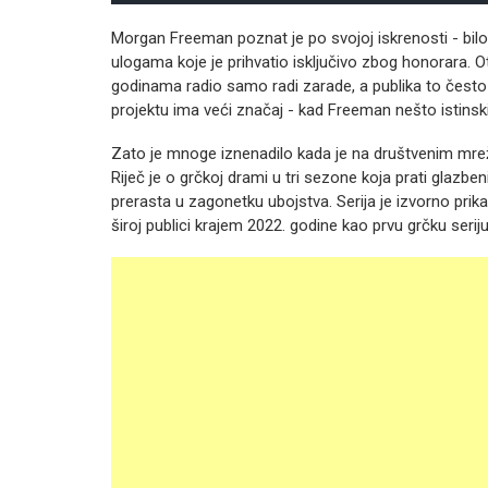
Morgan Freeman poznat je po svojoj iskrenosti - bilo 
ulogama koje je prihvatio isključivo zbog honorara. O
godinama radio samo radi zarade, a publika to često
projektu ima veći značaj - kad Freeman nešto istinski v
Zato je mnoge iznenadilo kada je na društvenim mre
Riječ je o grčkoj drami u tri sezone koja prati glazbe
prerasta u zagonetku ubojstva. Serija je izvorno prikaza
široj publici krajem 2022. godine kao prvu grčku serij