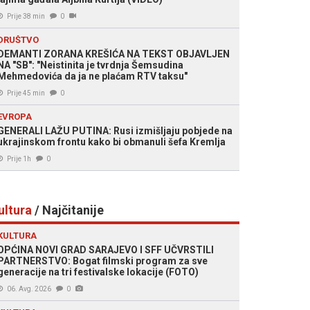
Prije 38 min
0
DRUŠTVO
DEMANTI ZORANA KREŠIĆA NA TEKST OBJAVLJEN
NA "SB": "Neistinita je tvrdnja Šemsudina
Mehmedovića da ja ne plaćam RTV taksu"
Prije 45 min
0
EVROPA
GENERALI LAŽU PUTINA: Rusi izmišljaju pobjede na
ukrajinskom frontu kako bi obmanuli šefa Kremlja
Prije 1h
0
ultura
/ Najčitanije
KULTURA
OPĆINA NOVI GRAD SARAJEVO I SFF UČVRSTILI
PARTNERSTVO: Bogat filmski program za sve
generacije na tri festivalske lokacije (FOTO)
06. Avg. 2026
0