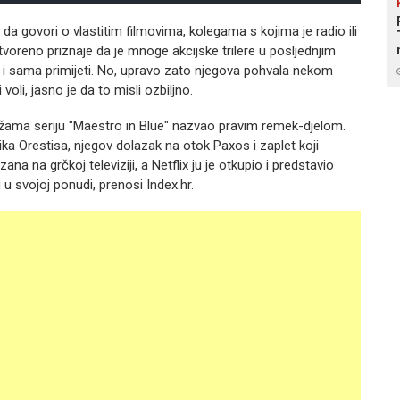
da govori o vlastitim filmovima, kolegama s kojima je radio ili
tvoreno priznaje da je mnoge akcijske trilere u posljednjim
 i sama primijeti. No, upravo zato njegova pohvala nekom
oli, jasno je da to misli ozbiljno.
žama seriju "Maestro in Blue" nazvao pravim remek-djelom.
nika Orestisa, njegov dolazak na otok Paxos i zaplet koji
na na grčkoj televiziji, a Netflix ju je otkupio i predstavio
u u svojoj ponudi, prenosi Index.hr.