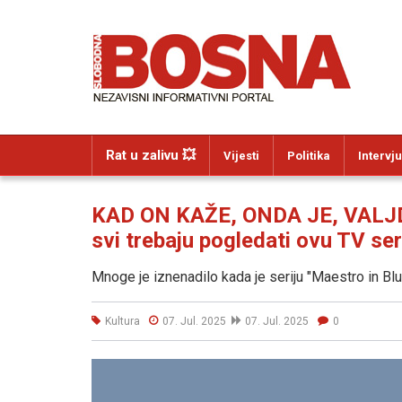
Rat u zalivu 💥
Vijesti
Politika
Intervju
KAD ON KAŽE, ONDA JE, VALJD
svi trebaju pogledati ovu TV ser
Mnoge je iznenadilo kada je seriju "Maestro in B
Kultura
07. Jul. 2025
07. Jul. 2025
0