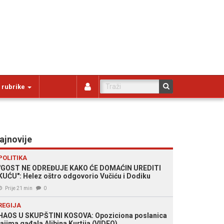
 rubrike
ajnovije
POLITIKA
"GOST NE ODREĐUJE KAKO ĆE DOMAĆIN UREDITI
KUĆU": Helez oštro odgovorio Vučiću i Dodiku
Prije 21 min
0
REGIJA
HAOS U SKUPŠTINI KOSOVA: Opoziciona poslanica
jajima gađala Aljbina Kurtija (VIDEO)