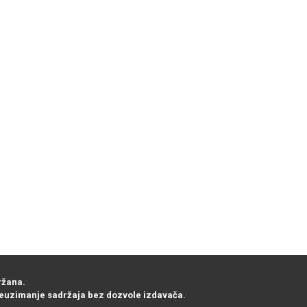
ržana.
euzimanje sadržaja bez dozvole izdavača.