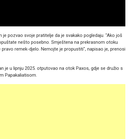
je pozvao svoje pratitelje da je svakako pogledaju. "Ako još
ta propuštate nešto posebno. Smještena na prekrasnom otoku
e pravo remek-djelo. Nemojte je propustiti", napisao je, prenosi
n je u lipnju 2025. otputovao na otok Paxos, gdje se družio s
om Papakaliatisom.