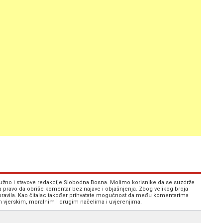
 nužno i stavove redakcije Slobodna Bosna. Molimo korisnike da se suzdrže
va pravo da obriše komentar bez najave i objašnjenja. Zbog velikog broja
 pravila. Kao čitalac također prihvatate mogućnost da među komentarima
im vjerskim, moralnim i drugim načelima i uvjerenjima.