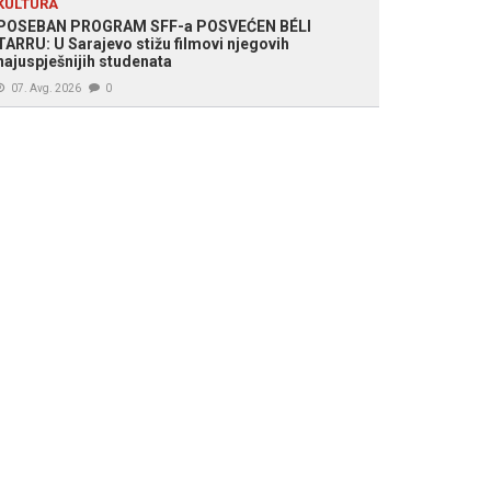
KULTURA
POSEBAN PROGRAM SFF-a POSVEĆEN BÉLI
TARRU: U Sarajevo stižu filmovi njegovih
najuspješnijih studenata
07. Avg. 2026
0