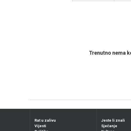
Trenutno nema ko
Rat u zalivu
Jeste li znali
Vijesti
Sjećanje