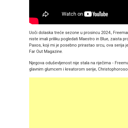
Uoči dolaska treće sezone u prosincu 2024., Freeman 
niste imali priliku pogledati Maestro in Blue, zais
Paxos, koji mi je posebno prirastao srcu, ova serija j
Far Out Magazine.
Njegova oduševljenost nije stala na riječima - Freema
glavnim glumcem i kreatorom serije, Christophoros