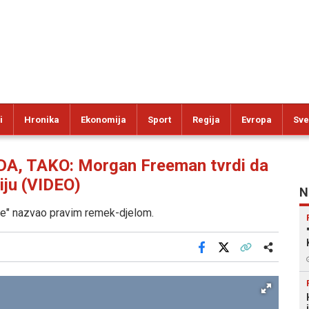
i
Hronika
Ekonomija
Sport
Regija
Evropa
Sve
A, TAKO: Morgan Freeman tvrdi da
iju (VIDEO)
N
lue" nazvao pravim remek-djelom.
Facebook
X
Kopiraj link
Više