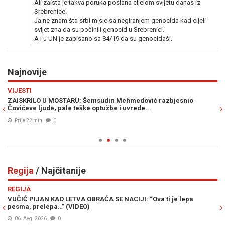
Ali zaista je takva poruka poslana cijelom svijetu danas iz
Srebrenice.
Ja ne znam šta srbi misle sa negiranjem genocida kad cijeli
svijet zna da su počinili genocid u Srebrenici.
A i u UN je zapisano sa 84/19 da su genocidaši.
Najnovije
Previous
N
VIJESTI
M
ZAISKRILO U MOSTARU: Šemsudin Mehmedović razbjesnio
OD
Čovićeve ljude, pale teške optužbe i uvrede...
re
do
Prije 22 min
0
Regija
/ Najčitanije
Previous
N
REGIJA
R
O
VUČIĆ PIJAN KAO LETVA OBRAĆA SE NACIJI: “Ova ti je lepa
OD
pesma, prelepa…” (VIDEO)
Vu
06. Avg. 2026
0