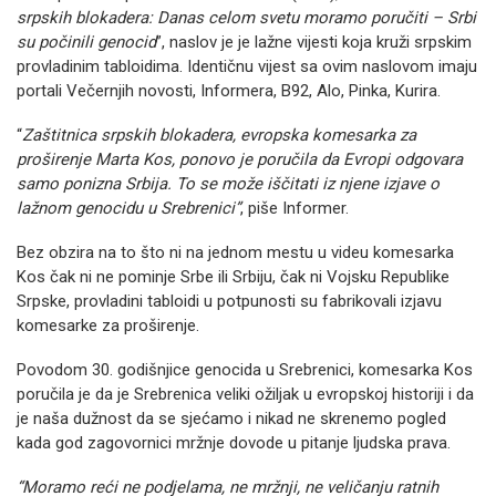
srpskih blokadera: Danas celom svetu moramo poručiti – Srbi
su počinili genocid
”, naslov je je lažne vijesti koja kruži srpskim
provladinim tabloidima. Identičnu vijest sa ovim naslovom imaju
portali Večernjih novosti, Informera, B92, Alo, Pinka, Kurira.
“
Zaštitnica srpskih blokadera, evropska komesarka za
proširenje Marta Kos, ponovo je poručila da Evropi odgovara
samo ponizna Srbija. To se može iščitati iz njene izjave o
lažnom genocidu u Srebrenici”
, piše Informer.
Bez obzira na to što ni na jednom mestu u videu komesarka
Kos čak ni ne pominje Srbe ili Srbiju, čak ni Vojsku Republike
Srpske, provladini tabloidi u potpunosti su fabrikovali izjavu
komesarke za proširenje.
Povodom 30. godišnjice genocida u Srebrenici, komesarka Kos
poručila je da je Srebrenica veliki ožiljak u evropskoj historiji i da
je naša dužnost da se sjećamo i nikad ne skrenemo pogled
kada god zagovornici mržnje dovode u pitanje ljudska prava.
“Moramo reći ne podjelama, ne mržnji, ne veličanju ratnih