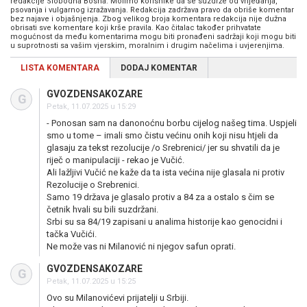
redakcije Slobodna Bosna. Molimo korisnike da se suzdrže od vrijeđanja,
psovanja i vulgarnog izražavanja. Redakcija zadržava pravo da obriše komentar
bez najave i objašnjenja. Zbog velikog broja komentara redakcija nije dužna
obrisati sve komentare koji krše pravila. Kao čitalac također prihvatate
mogućnost da među komentarima mogu biti pronađeni sadržaji koji mogu biti
u suprotnosti sa vašim vjerskim, moralnim i drugim načelima i uvjerenjima.
LISTA KOMENTARA
DODAJ KOMENTAR
GVOZDENSAKOZARE
G
Petak, 11.07.2025 u 15:29
- Ponosan sam na danonoćnu borbu cijelog našeg tima. Uspjeli
smo u tome – imali smo čistu većinu onih koji nisu htjeli da
glasaju za tekst rezolucije /o Srebrenici/ jer su shvatili da je
riječ o manipulaciji - rekao je Vučić.
Ali lažljivi Vučić ne kaže da ta ista većina nije glasala ni protiv
Rezolucije o Srebrenici.
Samo 19 država je glasalo protiv a 84 za a ostalo s čim se
četnik hvali su bili suzdržani.
Srbi su sa 84/19 zapisani u analima historije kao genocidni i
tačka Vučići.
Ne može vas ni Milanović ni njegov safun oprati.
GVOZDENSAKOZARE
G
Petak, 11.07.2025 u 15:25
Ovo su Milanovićevi prijatelji u Srbiji.