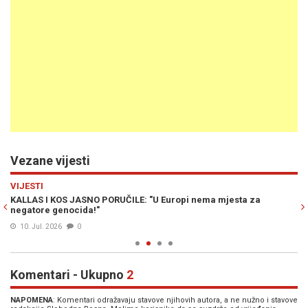
Vezane vijesti
Previous
N
VIJESTI
R
da
KALLAS I KOS JASNO PORUČILE: "U Europi nema mjesta za
OŠ
negatore genocida!"
na
10. Jul. 2026
0
Komentari - Ukupno
2
NAPOMENA
: Komentari odražavaju stavove njihovih autora, a ne nužno i stavove