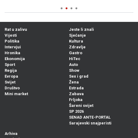
Rat u zalivu
Jeste li znali
Vijesti
Sjećanje
Politika
Kultura
Intervjui
Zdravlje
Hronika
Gastro
Ekonomija
HiTec
Sport
Auto
Regija
Show
Evropa
Sex i grad
Svijet
Žena
Društvo
Estrada
Mini market
Zabava
Frljoka
Šareni svijet
SP 2026
SENAD ANTE-PORTAL
Sarajevski snajperisti
Arhiva