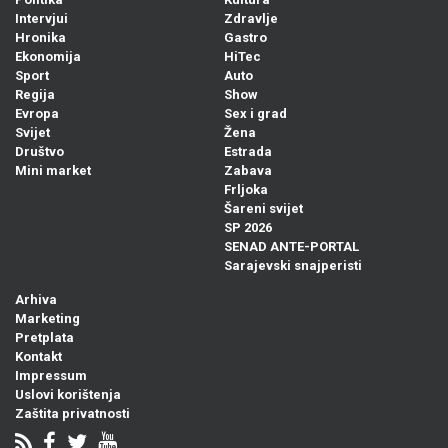
Intervjui
Zdravlje
Hronika
Gastro
Ekonomija
HiTec
Sport
Auto
Regija
Show
Evropa
Sex i grad
Svijet
Žena
Društvo
Estrada
Mini market
Zabava
Frljoka
Šareni svijet
SP 2026
SENAD ANTE-PORTAL
Sarajevski snajperisti
Arhiva
Marketing
Pretplata
Kontakt
Impressum
Uslovi korištenja
Zaštita privatnosti