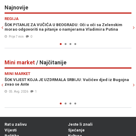
Najnovije
Previous
N
EVROPA
 Zelenskim
NATO NA NOGAMA: Veliki dron pun eksploziva pao u Bu
ra Putina
na radaru ga niko nije vidio
Prije 17 min
0
Mini market
/ Najčitanije
Previous
N
MINI MARKET
ed iz Bugojna
ODBROJAVANJE U REPUBLICI SRPSKOJ: Crnadak najavlj
režima –„Nije normalno da se u 21. vijeku pravi prosla
dođe...“
Prije 7h
2
Rat u zalivu
Jeste li znali
Vijesti
Sjećanje
Politika
Kultura