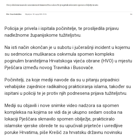
Policija je privela i ispitala počinitelje, te proslijedila prijavu
nadležnome županijskome tužiteljstvu.
Na isti način okončan je u subotu i jučerašnji incident u kojemu
su sedmorica muškaraca oskvrnula spomen kompleks
poginulim braniteljima Hrvatskoga vijeća obrane (HVO) u mjestu
Pješčara između novog Travnika i Busovače.
Počinitelji, za koje mediji navode da su u pitanju pripadnici
vehabijske zajednice radikalnog prakticiranja islama, također su
ispitani u policiji te je protiv njih podnesena prijava tužiteljstvu.
Mediji su objavili i nove snimke video nadzora sa spomen
kompleksa na kojima se vidi da je ukupno sedam osoba na
lokaciji Pješčara skrnavilo spomen obilježje, prakticiralo
islamske vjerske obrede te su upućivali prijeteće i uvredljive
poruke Hrvatima, piše Krešić za hrvatsku državnu novinsku