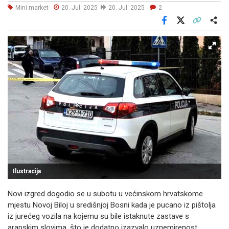
Mini market
20. Jul. 2025
20. Jul. 2025
2
Facebook
X
Kopiraj link
Više
Ilustracija
Novi izgred dogodio se u subotu u većinskom hrvatskome
mjestu Novoj Biloj u središnjoj Bosni kada je pucano iz pištolja
iz jurećeg vozila na kojemu su bile istaknute zastave s
arapskim slovima, što je dodatno izazvalo uznemirenost