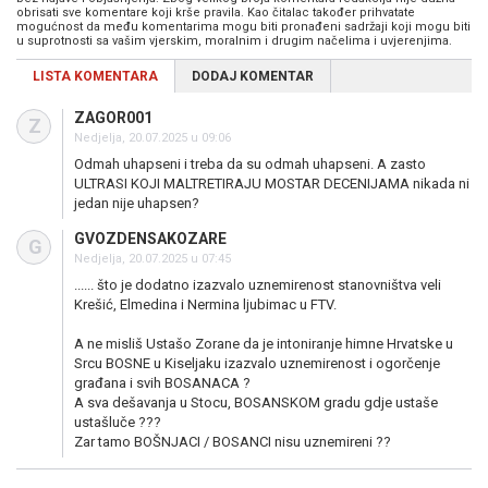
obrisati sve komentare koji krše pravila. Kao čitalac također prihvatate
mogućnost da među komentarima mogu biti pronađeni sadržaji koji mogu biti
u suprotnosti sa vašim vjerskim, moralnim i drugim načelima i uvjerenjima.
LISTA KOMENTARA
DODAJ KOMENTAR
ZAGOR001
Z
Nedjelja, 20.07.2025 u 09:06
Odmah uhapseni i treba da su odmah uhapseni. A zasto
ULTRASI KOJI MALTRETIRAJU MOSTAR DECENIJAMA nikada ni
jedan nije uhapsen?
GVOZDENSAKOZARE
G
Nedjelja, 20.07.2025 u 07:45
...... što je dodatno izazvalo uznemirenost stanovništva veli
Krešić, Elmedina i Nermina ljubimac u FTV.
A ne misliš Ustašo Zorane da je intoniranje himne Hrvatske u
Srcu BOSNE u Kiseljaku izazvalo uznemirenost i ogorčenje
građana i svih BOSANACA ?
A sva dešavanja u Stocu, BOSANSKOM gradu gdje ustaše
ustašluče ???
Zar tamo BOŠNJACI / BOSANCI nisu uznemireni ??