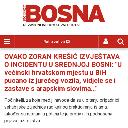
Rat u zalivu 💥
OVAKO ZORAN KREŠIĆ IZVJEŠTAVA
O INCIDENTU U SREDNJOJ BOSNI: "U
većinski hrvatskom mjestu u BiH
pucano iz jurećeg vozila, vidjele se i
zastave s arapskim slovima..."
Počinitelji, za koje mediji navode da su u pitanju pripadnici
vehabijske zajednice radikalnog prakticiranja islama,
također su ispitani u policiji te je protiv njih podnesena
prijava tužiteljstvu.