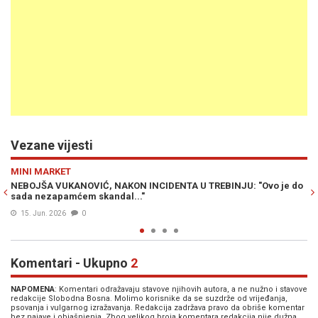
Vezane vijesti
Previous
N
HRONIKA
U: "Ovo je do
INCIDENT NA NEBU: Avion za Split morao se hitno okren
putnik pravio probleme
04. Jun. 2026
0
Komentari - Ukupno
2
NAPOMENA
: Komentari odražavaju stavove njihovih autora, a ne nužno i stavove
redakcije Slobodna Bosna. Molimo korisnike da se suzdrže od vrijeđanja,
psovanja i vulgarnog izražavanja. Redakcija zadržava pravo da obriše komentar
bez najave i objašnjenja. Zbog velikog broja komentara redakcija nije dužna