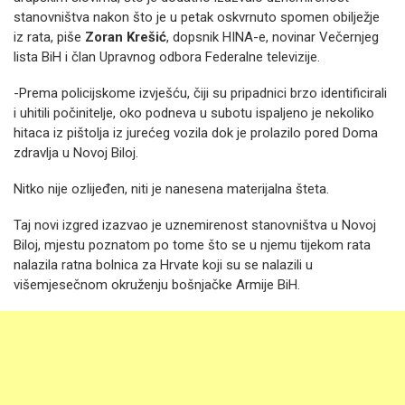
stanovništva nakon što je u petak oskvrnuto spomen obilježje
iz rata, piše
Zoran Krešić
, dopsnik HINA-e, novinar Večernjeg
lista BiH i član Upravnog odbora Federalne televizije.
-Prema policijskome izvješću, čiji su pripadnici brzo identificirali
i uhitili počinitelje, oko podneva u subotu ispaljeno je nekoliko
hitaca iz pištolja iz jurećeg vozila dok je prolazilo pored Doma
zdravlja u Novoj Biloj.
Nitko nije ozlijeđen, niti je nanesena materijalna šteta.
Taj novi izgred izazvao je uznemirenost stanovništva u Novoj
Biloj, mjestu poznatom po tome što se u njemu tijekom rata
nalazila ratna bolnica za Hrvate koji su se nalazili u
višemjesečnom okruženju bošnjačke Armije BiH.