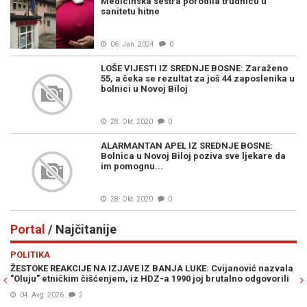
Medicinska sestra porodila trudnicu u
sanitetu hitne
06. Jan. 2024
0
LOŠE VIJESTI IZ SREDNJE BOSNE: Zaraženo
55, a čeka se rezultat za još 44 zaposlenika u
bolnici u Novoj Biloj
28. Okt. 2020
0
ALARMANTAN APEL IZ SREDNJE BOSNE:
Bolnica u Novoj Biloj poziva sve ljekare da
im pomognu...
28. Okt. 2020
0
Portal
/ Najčitanije
Previous
N
POLITIKA
R
ŽESTOKE REAKCIJE NA IZJAVE IZ BANJA LUKE: Cvijanović nazvala
"D
"Oluju" etničkim čišćenjem, iz HDZ-a 1990 joj brutalno odgovorili
BJ
pr
04. Avg. 2026
2