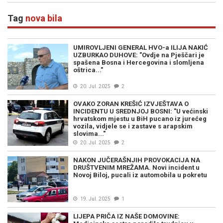
Tag
nova bila
UMIROVLJENI GENERAL HVO-a ILIJA NAKIĆ
UZBURKAO DUHOVE: "Ovdje na Pješčari je
spašena Bosna i Hercegovina i slomljena
oštrica..."
20. Jul. 2025
2
OVAKO ZORAN KREŠIĆ IZVJEŠTAVA O
INCIDENTU U SREDNJOJ BOSNI: "U većinski
hrvatskom mjestu u BiH pucano iz jurećeg
vozila, vidjele se i zastave s arapskim
slovima..."
20. Jul. 2025
2
NAKON JUČERAŠNJIH PROVOKACIJA NA
DRUŠTVENIM MREŽAMA. Novi incident u
Novoj Biloj, pucali iz automobila u pokretu
19. Jul. 2025
1
LIJEPA PRIČA IZ NAŠE DOMOVINE: