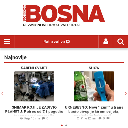
Rat u zalivu 💥
Najnovije
Previous
N
ŠARENI SVIJET
SHOW
SNIMAK KOJI JE ZADIVIO
URNEBESNO: Novi "izum" u trans
PLANETU: Potres od 7,1 pogodio
bacio pivopije širom svijeta,
Japan usred operacije,
pogledajte kako radi...
Prije 10 min
0
Prije 12 min
0
pogledajte reakciju ovih hirurga
(VIDEO)