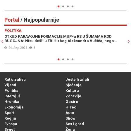
Portal
/ Najpopularnije
Previous
N
POLITIKA
VI
OTKUD PARAVOJNE FORMACIJE MUP-a RS U ŠUMAMA KOD
OT
BUGOJNA: Nisu došli u FBiH zbog Aleksandra Vučića, nego...
po
Bi
04. Avg. 2026
8
Rat u zalivu
Jeste li znali
Vijesti
Sjećanje
Politika
Kultura
Intervjui
Zdravlje
Hronika
Gastro
Ekonomija
HiTec
Sport
Auto
Regija
Show
Evropa
Sex i grad
Svijet
Žena