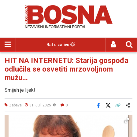
Rat u zalivu 💥
HIT NA INTERNETU: Starija gospođa
odlučila se osvetiti mrzovoljnom
mužu...
Smijeh je lijek!
Zabava
31. Jul. 2025
0
Facebook
X
Kopiraj link
Više