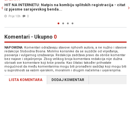
gistracija - citat
HIT NA INTERNETU: Natpis na fotografiji Milorada Dod
Cvijanović širi se društvenim mrežama...
05. Avg. 2026
0
Komentari - Ukupno
0
NAPOMENA
: Komentari odražavaju stavove njihovih autora, a ne nužno i stavove
redakcije Slobodna Bosna. Molimo korisnike da se suzdrže od vrijeđanja,
psovanja i vulgarnog izražavanja. Redakcija zadržava pravo da obriše komentar
bez najave i objašnjenja. Zbog velikog broja komentara redakcija nije dužna
obrisati sve komentare koji krše pravila. Kao čitalac također prihvatate
mogućnost da među komentarima mogu biti pronađeni sadržaji koji mogu biti
u suprotnosti sa vašim vjerskim, moralnim i drugim načelima i uvjerenjima.
LISTA KOMENTARA
DODAJ KOMENTAR