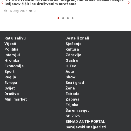
začuo poznati glas iz mase...
06. Avg. 2026
0
Rat u zalivu
Jeste li znali
Vijesti
Sjećanje
Politika
Kultura
Intervjui
Zdravlje
Hronika
Gastro
Ekonomija
HiTec
Sport
Auto
Regija
Show
Evropa
Sex i grad
Svijet
Žena
Društvo
Estrada
Mini market
Zabava
Frljoka
Šareni svijet
SP 2026
SENAD ANTE-PORTAL
Sarajevski snajperisti